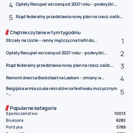
Opłaty Recupel wzrosną od 2027 roku – podwyżki...
Rząd federalny przedstawia nowy plan na rzecz osób...
Chętnie czytane w tym tygodniu
Strzały na Uccle – ranny mężczyzna trafił do...
Opłaty Recupel wzrosną od 2027 roku – podwyżki...
Rząd federalny przedstawia nowy plan na rzecz osób...
Remont dworca Bockstael na Laeken – zmiany w...
Belgijska armia szuka rekrutów na festiwalu muzycznym
–...
Popularne kategorie
Społeczeństwo
10013
Bruksela
6282
Polityka
5789