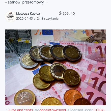
– stanowi przełomowy...
Mateusz Kapica
609
0
2025-04-13
2 min czytania
"
Euros and cents
" by
donaldtownsend
is licensed under
CC BY-