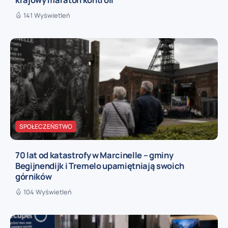
141 Wyświetleń
SPOŁECZEŃSTWO
70 lat od katastrofy w Marcinelle – gminy
Begijnendijk i Tremelo upamiętniają swoich
górników
104 Wyświetleń