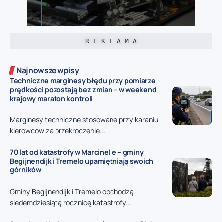
R E K L A M A
Najnowsze wpisy
Techniczne marginesy błędu przy pomiarze
prędkości pozostają bez zmian – w weekend
krajowy maraton kontroli
Marginesy techniczne stosowane przy karaniu
kierowców za przekroczenie...
70 lat od katastrofy w Marcinelle – gminy
Begijnendijk i Tremelo upamiętniają swoich
górników
Gminy Begijnendijk i Tremelo obchodzą
siedemdziesiątą rocznicę katastrofy...