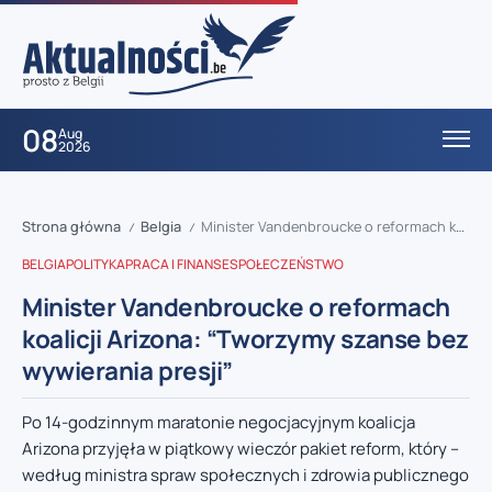
08
Aug
2026
Strona główna
Belgia
Minister Vandenbroucke o reformach koalicji Arizona: “Tworzymy szanse bez wywierania presji”
/
/
BELGIA
POLITYKA
PRACA I FINANSE
SPOŁECZEŃSTWO
Minister Vandenbroucke o reformach
koalicji Arizona: “Tworzymy szanse bez
wywierania presji”
Po 14-godzinnym maratonie negocjacyjnym koalicja
Arizona przyjęła w piątkowy wieczór pakiet reform, który –
według ministra spraw społecznych i zdrowia publicznego