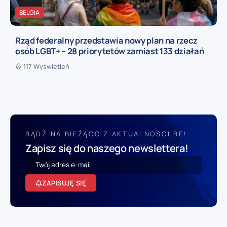
BELGIA
Rząd federalny przedstawia nowy plan na rzecz
osób LGBT+ – 28 priorytetów zamiast 133 działań
117 Wyświetleń
BĄDŹ NA BIEŻĄCO Z AKTUALNOSCI.BE!
Zapisz się do naszego newslettera!
ZAPISUJĘ SIĘ