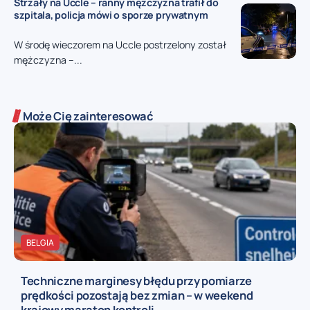
Strzały na Uccle – ranny mężczyzna trafił do
szpitala, policja mówi o sporze prywatnym
W środę wieczorem na Uccle postrzelony został
mężczyzna –...
Może Cię zainteresować
BELGIA
Techniczne marginesy błędu przy pomiarze
prędkości pozostają bez zmian – w weekend
krajowy maraton kontroli