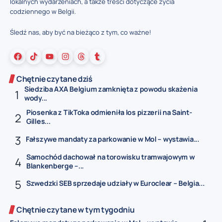
lokalnych wydarzeniach, a także treści dotyczące życia
codziennego w Belgii.
Śledź nas, aby być na bieżąco z tym, co ważne!
Chętnie czytane dziś
Siedziba AXA Belgium zamknięta z powodu skażenia
wody...
Piosenka z TikToka odmieniła los pizzerii na Saint-
Gilles...
Fałszywe mandaty za parkowanie w Mol – wystawia...
Samochód dachował na torowisku tramwajowym w
Blankenberge –...
Szwedzki SEB sprzedaje udziały w Euroclear – Belgia...
Chętnie czytane w tym tygodniu