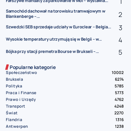
Fałszywe mandaty za parkowanie w Mol – wystawia...
Samochód dachował na torowisku tramwajowym w
Blankenberge –...
Szwedzki SEB sprzedaje udziały w Euroclear – Belgia...
Wysokie temperatury utrzymują się w Belgii – w...
Bójka przy stacji premetra Bourse w Brukseli –...
Popularne kategorie
Społeczeństwo
10002
Bruksela
6274
Polityka
5785
Praca i Finanse
5773
Prawo i Urzędy
4762
Transport
4248
Świat
2270
Flandria
1316
Antwerpen
1238