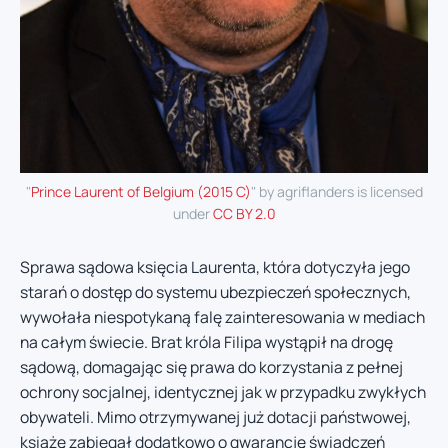
"
Prince Laurent of Belgium (2015 C)
" by agriflanders is licensed
under
CC BY 2.0
Sprawa sądowa księcia Laurenta, która dotyczyła jego
starań o dostęp do systemu ubezpieczeń społecznych,
wywołała niespotykaną falę zainteresowania w mediach
na całym świecie. Brat króla Filipa wystąpił na drogę
sądową, domagając się prawa do korzystania z pełnej
ochrony socjalnej, identycznej jak w przypadku zwykłych
obywateli. Mimo otrzymywanej już dotacji państwowej,
książę zabiegał dodatkowo o gwarancję świadczeń