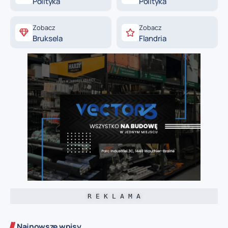
Polityka
Polityka
Zobacz
Zobacz
Bruksela
Flandria
R E K L A M A
Najnowsze wpisy