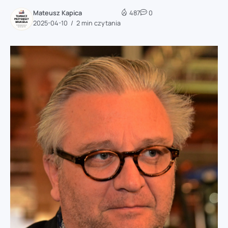
Mateusz Kapica
487
0
2025-04-10
2 min czytania