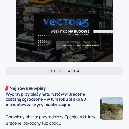
R E K L A M A
Najnowsze wpisy
Wydmy przy plaży naturystów w Bredene
zostaną ogrodzone – w tym roku blisko 50
mandatów za czyny nieobyczajne
Chroniony obszar przyrodniczy Spanjaardduin w
Bredene, położony tuż obok...