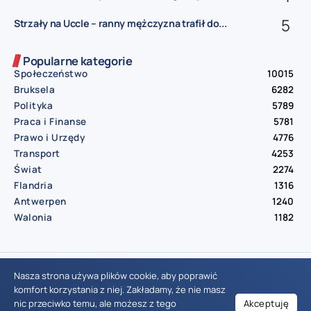
Strzały na Uccle – ranny mężczyzna trafił do...
Popularne kategorie
Społeczeństwo
10015
Bruksela
6282
Polityka
5789
Praca i Finanse
5781
Prawo i Urzędy
4776
Transport
4253
Świat
2274
Flandria
1316
Antwerpen
1240
Walonia
1182
© Aktualnosci.be – All Right Reserved 2016-2026
Nasza strona używa plików cookie, aby poprawić
komfort korzystania z niej. Zakładamy, że nie masz
nic przeciwko temu, ale możesz z tego
Akceptuję
Wiadomości Belgia
Wydarzenia Belgia
Informacje Belgia
Nowinki Belgia
Nowości Belgia
Co w Belgii
Aktualności Belgia | Wiadomości z Belgii | Informacje dla mieszkańców Belgii | Życie w Belgii | Praca w Belgii | Prawo i przepisy w Belgii | Wydarzenia lokalne Belgia | Edukacja w Belgii | Porady dla rezydentów Belgii | Codzienne życie w Belgii | Polonia w Belgii | Aktualności społeczno-polityczne | Przewodnik dla imigrantów w Belgii | Gospodarka Belgii | Kultura i tradycje w Belgii