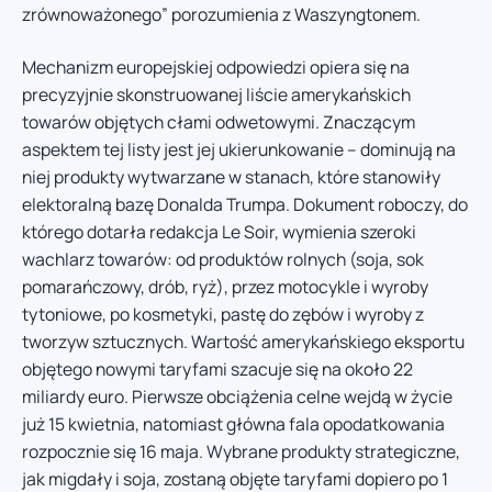
zrównoważonego” porozumienia z Waszyngtonem.
Mechanizm europejskiej odpowiedzi opiera się na
precyzyjnie skonstruowanej liście amerykańskich
towarów objętych cłami odwetowymi. Znaczącym
aspektem tej listy jest jej ukierunkowanie – dominują na
niej produkty wytwarzane w stanach, które stanowiły
elektoralną bazę Donalda Trumpa. Dokument roboczy, do
którego dotarła redakcja Le Soir, wymienia szeroki
wachlarz towarów: od produktów rolnych (soja, sok
pomarańczowy, drób, ryż), przez motocykle i wyroby
tytoniowe, po kosmetyki, pastę do zębów i wyroby z
tworzyw sztucznych. Wartość amerykańskiego eksportu
objętego nowymi taryfami szacuje się na około 22
miliardy euro. Pierwsze obciążenia celne wejdą w życie
już 15 kwietnia, natomiast główna fala opodatkowania
rozpocznie się 16 maja. Wybrane produkty strategiczne,
jak migdały i soja, zostaną objęte taryfami dopiero po 1