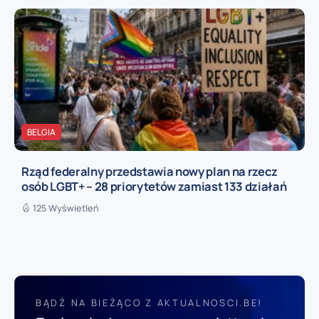
BELGIA
Rząd federalny przedstawia nowy plan na rzecz
osób LGBT+ – 28 priorytetów zamiast 133 działań
125 Wyświetleń
BĄDŹ NA BIEŻĄCO Z AKTUALNOSCI.BE!