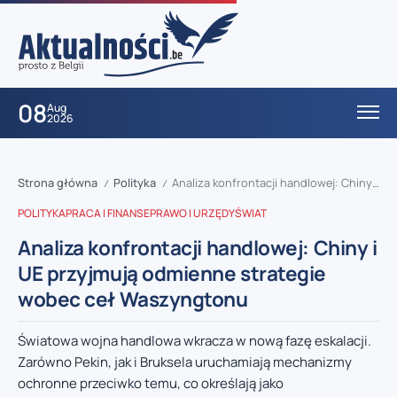
08
Aug
2026
Strona główna
Polityka
Analiza konfrontacji handlowej: Chiny i UE przyjmują odmienne strategie wobec ceł Waszyngtonu
/
/
POLITYKA
PRACA I FINANSE
PRAWO I URZĘDY
ŚWIAT
Analiza konfrontacji handlowej: Chiny i
UE przyjmują odmienne strategie
wobec ceł Waszyngtonu
Światowa wojna handlowa wkracza w nową fazę eskalacji.
Zarówno Pekin, jak i Bruksela uruchamiają mechanizmy
ochronne przeciwko temu, co określają jako