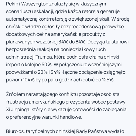
Pekin i Waszyngton znalazły się w klasycznym
scenariuszu eskalacji, gdzie każda retorsja generuje
automatyczną kontrretorsję o zwiększonej skali. W środę
chińskie władze ogłosiły bezprecedensową podwyżkę
dodatkowych ceł na amerykańskie produkty z
planowanych wcześniej 34% do 84%. Decyzja ta stanowi
bezpośrednią reakcję na poniedziałkowy ruch
administracji Trumpa, która podniosła cła na chiński
import o kolejne 50%. W połączeniu z wcześniejszymi
podwyżkami o 20% i 34%, łączne obciążenie osiągnęło
poziom 104% by po paru godzinach dobić do 125%.
Źródłem narastającego konfliktu pozostaje osobista
frustracja amerykańskiego prezydenta wobec postawy
Xi Jinpinga, który nie wykazuje gotowości do zabiegania
o preferencyjne warunki handlowe.
Biuro ds. taryf celnych chińskiej Rady Państwa wydało