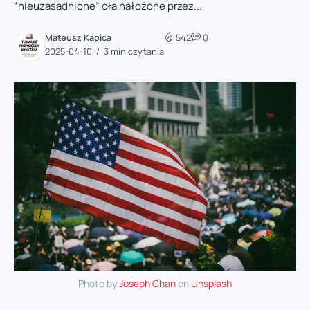
“nieuzasadnione” cła nałożone przez...
Mateusz Kapica
542
0
2025-04-10
3 min czytania
Photo by
Joseph Chan
on
Unsplash