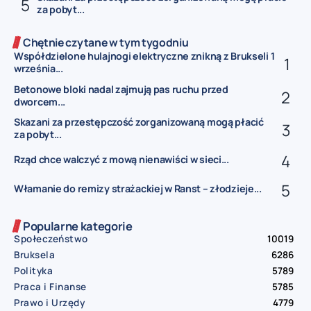
za pobyt...
Chętnie czytane w tym tygodniu
Współdzielone hulajnogi elektryczne znikną z Brukseli 1
września...
Betonowe bloki nadal zajmują pas ruchu przed
dworcem...
Skazani za przestępczość zorganizowaną mogą płacić
za pobyt...
Rząd chce walczyć z mową nienawiści w sieci...
Włamanie do remizy strażackiej w Ranst – złodzieje...
Popularne kategorie
Społeczeństwo
10019
Bruksela
6286
Polityka
5789
Praca i Finanse
5785
Prawo i Urzędy
4779