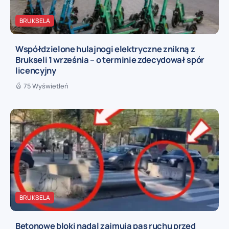
BRUKSELA
Współdzielone hulajnogi elektryczne znikną z
Brukseli 1 września – o terminie zdecydował spór
licencyjny
75 Wyświetleń
BRUKSELA
Betonowe bloki nadal zajmują pas ruchu przed