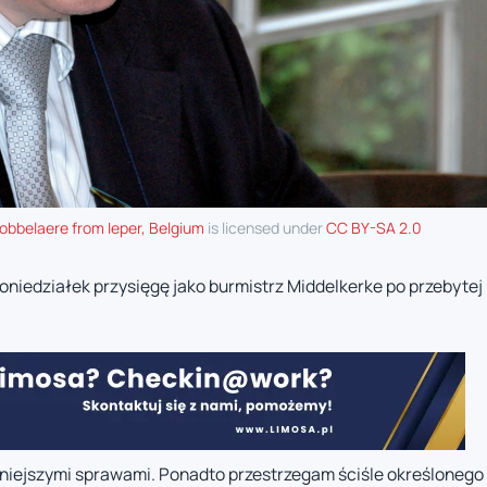
obbelaere from Ieper, Belgium
is licensed under
CC BY-SA 2.0
niedziałek przysięgę jako burmistrz Middelkerke po przebytej
pilniejszymi sprawami. Ponadto przestrzegam ściśle określonego