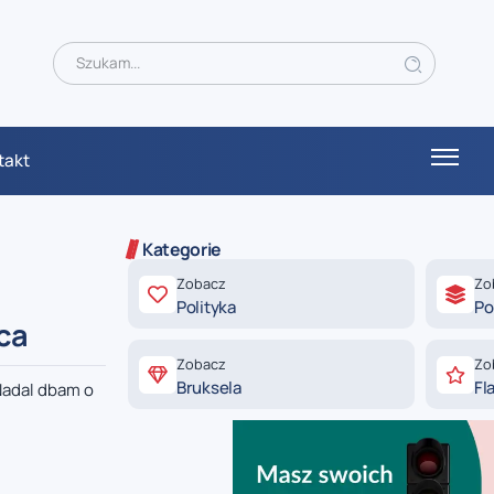
takt
Kategorie
Zobacz
Zo
Polityka
Po
ca
Zobacz
Zo
Bruksela
Fl
Nadal dbam o