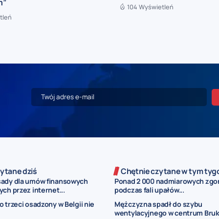
m”
104 Wyświetleń
tleń
ytane dziś
Chętnie czytane w tym tyg
ady dla umów finansowych
Ponad 2 000 nadmiarowych zg
ch przez internet...
podczas fali upałów...
o trzeci osadzony w Belgii nie
Mężczyzna spadł do szybu
wentylacyjnego w centrum Bruks