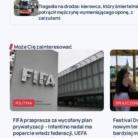
Tragedia na drodze: kierowca, który śmiertelni
potrącił mężczynę wymieniającego oponę, z
zarzutami
Może Cię zainteresować
POLITYKA
SPOŁECZEŃ
FIFA przeprasza za wycofany plan
Festival D
prywatyzacji – Infantino nadal ma
nowym ter
poparcie władz federacji, UEFA
bardziej 