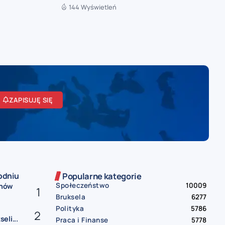
144 Wyświetleń
ZAPISUJĘ SIĘ
odniu
Popularne kategorie
Społeczeństwo
10009
onów
Bruksela
6277
Polityka
5786
eli...
Praca i Finanse
5778