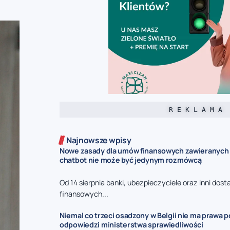
R E K L A M A
Najnowsze wpisy
Nowe zasady dla umów finansowych zawieranych p
chatbot nie może być jedynym rozmówcą
Od 14 sierpnia banki, ubezpieczyciele oraz inni dos
finansowych...
Niemal co trzeci osadzony w Belgii nie ma prawa p
odpowiedzi ministerstwa sprawiedliwości