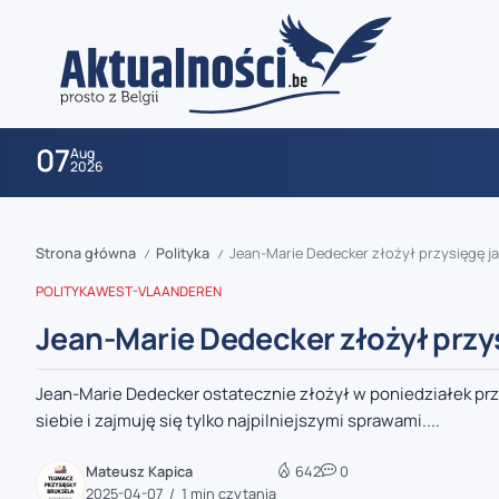
07
Aug
2026
Strona główna
Polityka
Jean-Marie Dedecker złożył przysięgę ja
/
/
POLITYKA
WEST-VLAANDEREN
Jean-Marie Dedecker złożył przys
Jean-Marie Dedecker ostatecznie złożył w poniedziałek przy
zaobserwuj nas
siebie i zajmuję się tylko najpilniejszymi sprawami....
zaobserwuj nas
Mateusz Kapica
642
0
2025-04-07
1 min czytania