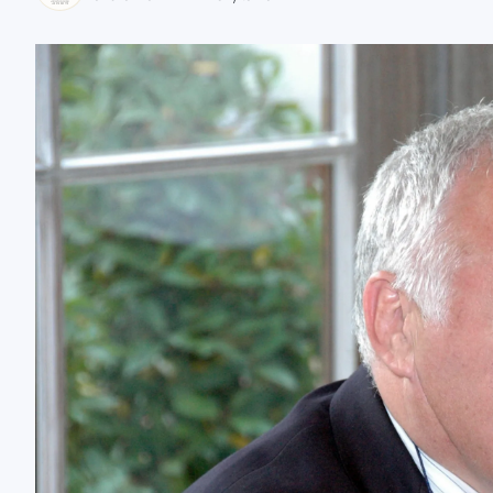
zaobserwuj nas
zaobserwuj nas
zaobserwuj nas
zaobserwuj nas