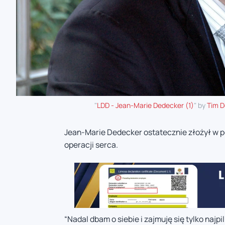
"
LDD - Jean-Marie Dedecker (1)
" by
Tim D
Jean-Marie Dedecker ostatecznie złożył w po
operacji serca.
“Nadal dbam o siebie i zajmuję się tylko naj