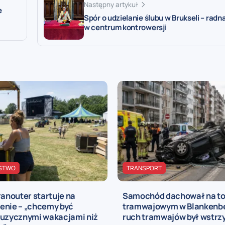
Następny artykuł
e
Spór o udzielanie ślubu w Brukseli – radn
w centrum kontrowersji
STWO
TRANSPORT
ranouter startuje na
Samochód dachował na to
enie – „chcemy być
tramwajowym w Blankenbe
muzycznymi wakacjami niż
ruch tramwajów był wstr