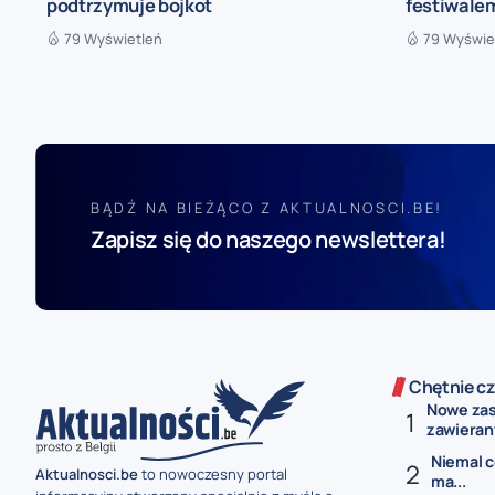
podtrzymuje bojkot
festiwale
79 Wyświetleń
79 Wyświe
BĄDŹ NA BIEŻĄCO Z AKTUALNOSCI.BE!
Zapisz się do naszego newslettera!
Chętnie cz
Nowe zas
zawierany
Niemal c
Aktualnosci.be
to nowoczesny portal
ma...