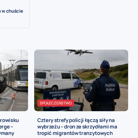
a w chuście
SPOŁECZEŃSTWO
rowisku
Cztery strefy policji łączą siły na
rge –
wybrzeżu – dron ze skrzydłami ma
zymany
tropić migrantów tranzytowych