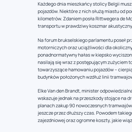
Każdego dnia mieszkańcy stolicy Belgii mus
pojazdów. Niektóre z nich służą miastu od po
kilometrów. Zdaniem posła Rittwegera de Moo
transportu w prawdziwy koszmar akustyczny
Na forum brukselskiego parlamentu poseł p
motorniczych oraz uciążliwości dla okolicz
ponadnormatywny hałas w kiepsko wyciszony
nasilają się wraz z postępującym zużyciem to
towarzyszące hamowaniu pojazdów – cierpią 
budynków położonych wzdłuż linii tramwajo
Elke Van den Brandt, minister odpowiedzialna
wskazuje jednak na przeszkody stojące na d
planach zakup 90 nowoczesnych tramwajów, 
jeszcze przez dłuższy czas. Powodem takiego
zajezdniowej oraz ogromne koszty, jakie wią