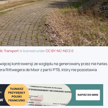
lic Transport
is licensed under
CC BY-NC-ND 2.0
więcej kontrowersji ze względu na generowany przez nie hałas.
ra Rittwegera de Moor z partii PTB, który nie pozostawia