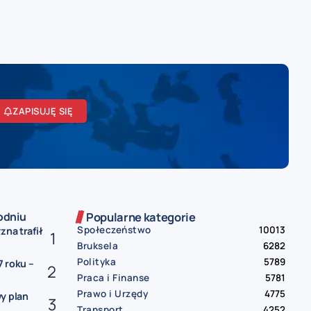
ZAPISUJĘ SIĘ
odniu
Popularne kategorie
Społeczeństwo
10013
zna trafił
Bruksela
6282
Polityka
5789
 roku –
Praca i Finanse
5781
Prawo i Urzędy
4775
y plan
Transport
4252