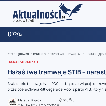
07
Aug
2026
Strona główna
Bruksela
Hałaśliwe tramwaje STIB – narastający 
/
/
BRUKSELA
TRANSPORT
Hałaśliwe tramwaje STIB – naras
Brukselskie tramwaje typu PCC budzą coraz więcej kontrowe
zaobserwuj nas
przez posła Olivera Rittwegera de Moor z partii PTB, który nie
zaobserwuj nas
Mateusz Kapica
660
0
2025-04-02
1 min czytania