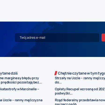
ytane dziś
Chętnie czytane w tym tyg
ne marginesy błędu przy
Strzały na Uccle – ranny mężczy
prędkości pozostają bez...
do...
 katastrofy w Marcinelle –
Opłaty Recupel wzrosną od 2027
podwyżki...
na Uccle – ranny mężczyzna
Rząd federalny przedstawia now
..
na rzecz osób...