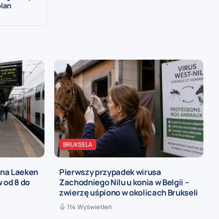
plan
BRUKSELA
 na Laeken
Pierwszy przypadek wirusa
 od 8 do
Zachodniego Nilu u konia w Belgii –
zwierzę uśpiono w okolicach Brukseli
114 Wyświetleń