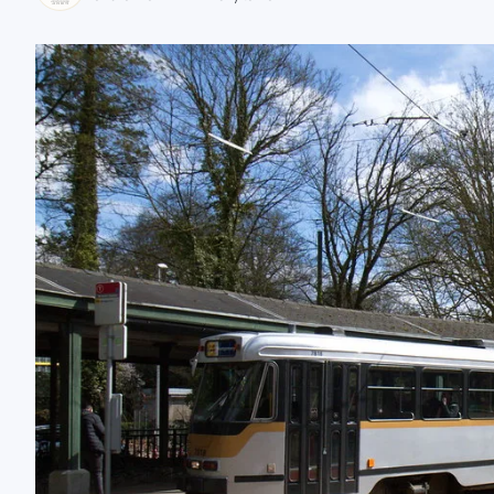
zaobserwuj nas
zaobserwuj nas
zaobserwuj nas
zaobserwuj nas