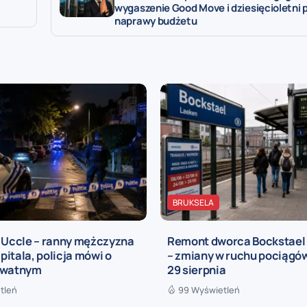
wygaszenie Good Move i dziesięcioletni 
naprawy budżetu
BRUKSELA
a Uccle – ranny mężczyzna
Remont dworca Bockstael
zpitala, policja mówi o
– zmiany w ruchu pociągów
ywatnym
29 sierpnia
tleń
99 Wyświetleń