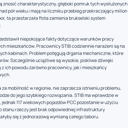
zą znosić charakterystyczny, głęboki pomruk tych wysłużonych
nad pół wieku i mają na liczniku przebieg przekraczający milion
r, ta przestarzała flota zamienia brukselski system
.
rzedstawił niepokojące fakty dotyczące warunków pracy
nych mieszkańców. Pracownicy STIB codziennie narażeni są na
ch kabinach. Problem potęgują drgania mechaniczne, które
rów. Szczególnie uciążliwe są wysokie, piskliwe dźwięki
z ich powodu zarówno pracownicy, jak i mieszkańcy
wych.
 za mobilność w regionie, nie zaprzecza istnieniu problemu,
rodze do jego szybkiego rozwiązania. STIB ma wprawdzie w
jednak 117 wiekowych pojazdów PCC pozostanie w użyciu
 stanu rzeczy jest brak odpowiedniej infrastruktury
załyby się z jednorazową wymianą całego taboru.