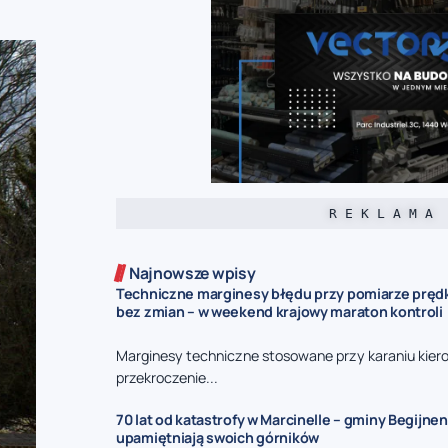
R E K L A M A
Najnowsze wpisy
Techniczne marginesy błędu przy pomiarze prędk
bez zmian – w weekend krajowy maraton kontroli
Marginesy techniczne stosowane przy karaniu kie
przekroczenie...
70 lat od katastrofy w Marcinelle – gminy Begijnen
upamiętniają swoich górników