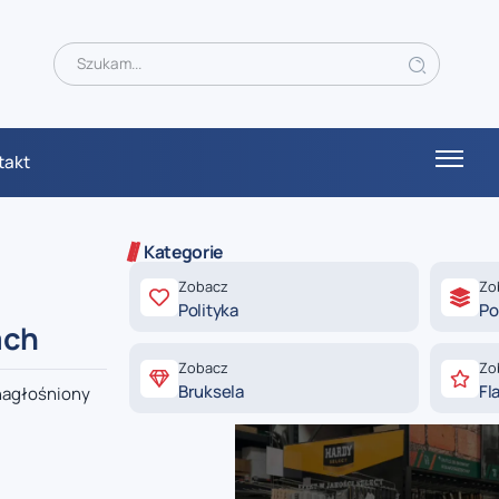
takt
Kategorie
Zobacz
Zo
Polityka
Po
ach
Zobacz
Zo
Bruksela
Fl
 nagłośniony