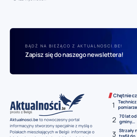
BĄDŹ NA BIEŻĄCO Z AKTUALNOSCI.BE!
Zapisz się do naszego newslettera!
Chętnie cz
Technicz
pomiarze 
70 lat od
Aktualnosci.be
to nowoczesny portal
gminy...
informacyjny stworzony specjalnie z myślą o
Strzały 
Polakach mieszkających w Belgii: informacje o
trafił do.