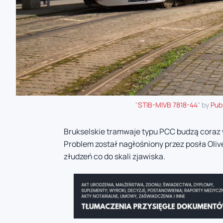
"
STIB-MIVB 7818-44
" by
Pub
Brukselskie tramwaje typu PCC budzą coraz 
Problem został nagłośniony przez posła Olive
złudzeń co do skali zjawiska.