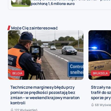
pochłoną 1,6 miliona euro
Może Cię zainteresować
BELGIA
BRUKSELA
Techniczne marginesy błędu przy
Strzały n
pomiarze prędkości pozostają bez
trafił do s
zmian – w weekend krajowy maraton
sporze pr
kontroli
68 Wyświe
122 Wyświetleń