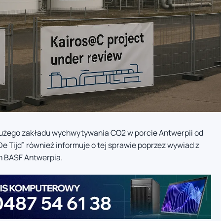
użego zakładu wychwytywania CO2 w porcie Antwerpii od
“De Tijd” również informuje o tej sprawie poprzez wywiad z
 BASF Antwerpia.