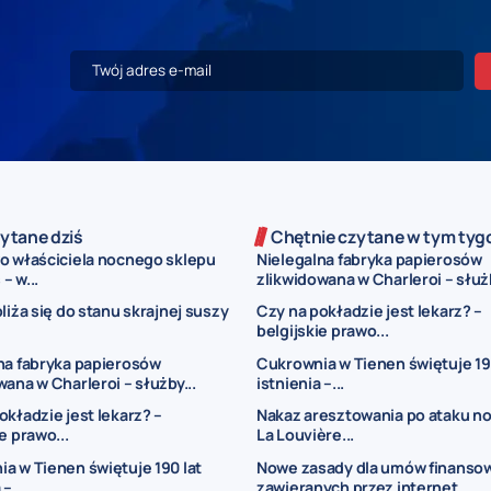
ytane dziś
Chętnie czytane w tym tyg
o właściciela nocnego sklepu
Nielegalna fabryka papierosów
 – w...
zlikwidowana w Charleroi – służb
bliża się do stanu skrajnej suszy
Czy na pokładzie jest lekarz? –
belgijskie prawo...
na fabryka papierosów
Cukrownia w Tienen świętuje 19
wana w Charleroi – służby...
istnienia –...
okładzie jest lekarz? –
Nakaz aresztowania po ataku n
e prawo...
La Louvière...
a w Tienen świętuje 190 lat
Nowe zasady dla umów finanso
–...
zawieranych przez internet...