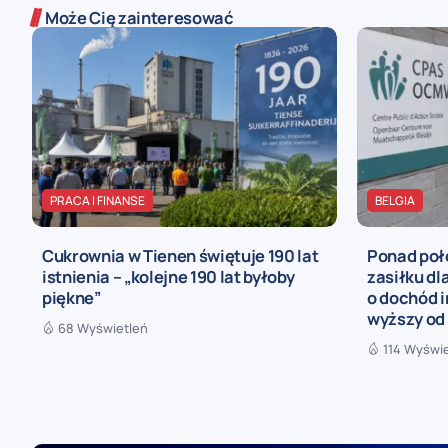
Może Cię zainteresować
PRACA I FINANSE
BELGIA
Cukrownia w Tienen świętuje 190 lat
Ponad poł
istnienia – „kolejne 190 lat byłoby
zasiłku dl
piękne”
o dochód i
wyższy od
68 Wyświetleń
114 Wyświ