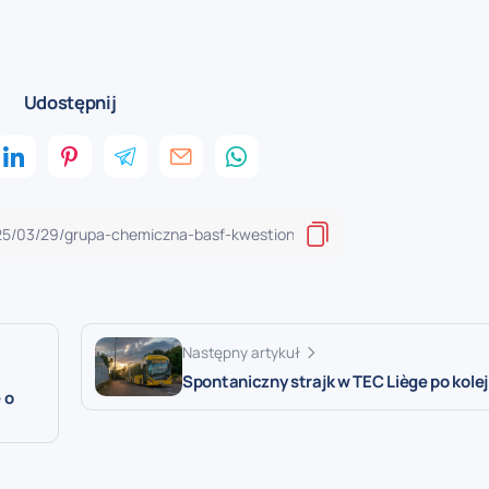
Udostępnij
Następny artykuł
Spontaniczny strajk w TEC Liège po kole
 o