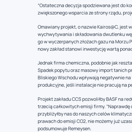
“Ostateczna decyzja spodziewana jest do ko
zwiększonego wsparcia ze strony rządu, proj
Omawiany projekt, o nazwie Kairos@C, jest w
wychwytywania i składowania dwutlenku węg
go w wyczerpanych złożach gazu na Morzu 
nowy zakład stanowi inwestycję wartą ponad 
Jednak firma chemiczna, podobnie jak reszta 
Spadek popytu oraz masowy import tanich p
Bliskiego Wschodu wpływają negatywnie na w
produkcyjne, jeśli instalacje nie pracują na
Projekt zakładu CCS pozwoliłby BASF na redu
trzecią całkowitych emisji firmy. “Naprawdę
przybliżyłby nas do naszych celów klimatyc
prawach do emisji CO2, nie możemy już uzas
podsumowuje Remeysen.