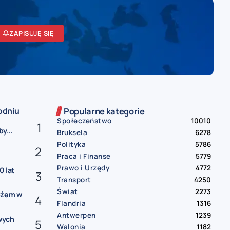
ZAPISUJĘ SIĘ
odniu
Popularne kategorie
Społeczeństwo
10010
y...
Bruksela
6278
Polityka
5786
Praca i Finanse
5779
Prawo i Urzędy
4772
0 lat
Transport
4250
Świat
2273
ożem w
Flandria
1316
Antwerpen
1239
wych
Walonia
1182