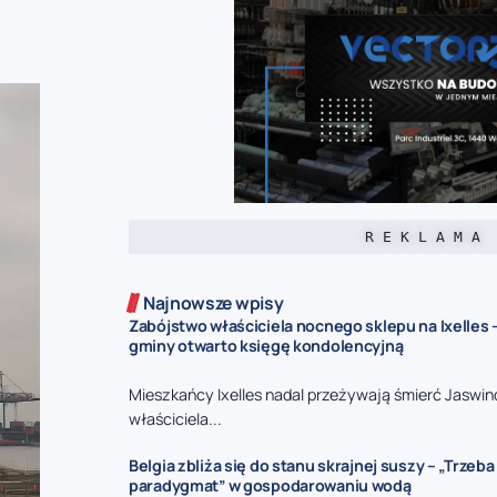
R E K L A M A
Najnowsze wpisy
Zabójstwo właściciela nocnego sklepu na Ixelles 
gminy otwarto księgę kondolencyjną
Mieszkańcy Ixelles nadal przeżywają śmierć Jaswin
właściciela...
Belgia zbliża się do stanu skrajnej suszy – „Trzeb
paradygmat” w gospodarowaniu wodą