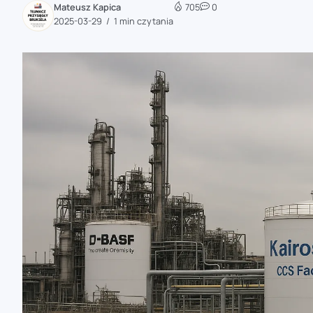
Mateusz Kapica
705
0
zaobserwuj nas
2025-03-29
1 min czytania
zaobserwuj nas
zaobserwuj nas
zaobserwuj nas