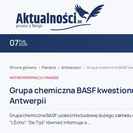
07
Aug
2026
Strona główna
Flandria
Antwerpen
Grupa chemiczna BASF kwe
/
/
/
ANTWERPEN
PRACA I FINANSE
Grupa chemiczna BASF kwestionuj
Antwerpii
zaobserwuj nas
Grupa chemiczna BASF uzależniła budowę dużego zakładu w
“L’Écho”. “De Tijd” również informuje o...
zaobserwuj nas