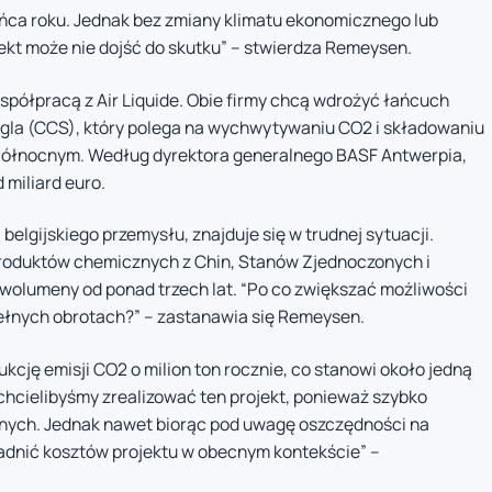
ńca roku. Jednak bez zmiany klimatu ekonomicznego lub
ekt może nie dojść do skutku” – stwierdza Remeysen.
spółpracą z Air Liquide. Obie firmy chcą wdrożyć łańcuch
la (CCS), który polega na wychwytywaniu CO2 i składowaniu
Północnym. Według dyrektora generalnego BASF Antwerpia,
miliard euro.
belgijskiego przemysłu, znajduje się w trudnej sytuacji.
roduktów chemicznych z Chin, Stanów Zjednoczonych i
olumeny od ponad trzech lat. “Po co zwiększać możliwości
 pełnych obrotach?” – zastanawia się Remeysen.
kcję emisji CO2 o milion ton rocznie, co stanowi około jedną
 chcielibyśmy zrealizować ten projekt, ponieważ szybko
znych. Jednak nawet biorąc pod uwagę oszczędności na
adnić kosztów projektu w obecnym kontekście” –