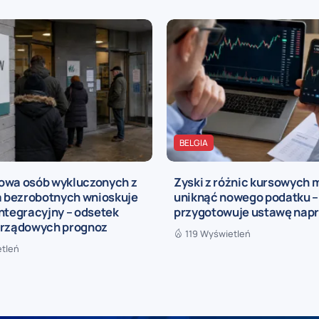
BELGIA
owa osób wykluczonych z
Zyski z różnic kursowych
a bezrobotnych wnioskuje
uniknąć nowego podatku –
ntegracyjny – odsetek
przygotowuje ustawę nap
 rządowych prognoz
119 Wyświetleń
etleń