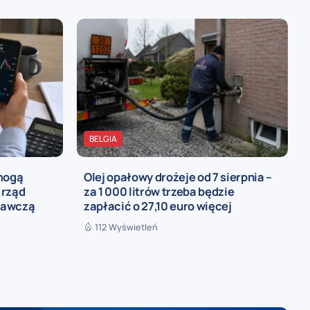
BELGIA
 mogą
Olej opałowy drożeje od 7 sierpnia –
 rząd
za 1 000 litrów trzeba będzie
rawczą
zapłacić o 27,10 euro więcej
112 Wyświetleń