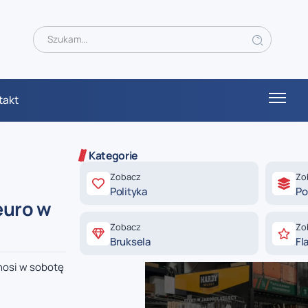
takt
Kategorie
Zobacz
Zo
Polityka
Po
euro w
Zobacz
Zo
Bruksela
Fl
nosi w sobotę