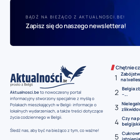
BĄDŹ NA BIEŻĄCO Z AKTUALNOSCI.BE!
Zapisz się do naszego newslettera!
Chętnie cz
Zabójstw
na Ixelles
Belgia z
Aktualnosci.be
to nowoczesny portal
–...
informacyjny stworzony specjalnie z myślą o
Nielegal
Polakach mieszkających w Belgii: informacje o
zlikwido
lokalnych wydarzeniach, a także treści dotyczące
życia codziennego w Belgii.
Czy na p
belgijski
Śledź nas, aby być na bieżąco z tym, co ważne!
Cukrowni
istnienia 