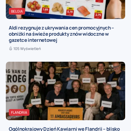
BELGIA
Aldi rezygnuje z ukrywania cen promocyjnych –
obniżki na świeże produkty znów widoczne w
gazetce internetowej
105 Wyświetleń
FLANDRIA
Ogólnokrajowy Dzień Kawiarni we Flandrii – blisko