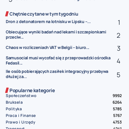
Chętnie czytane w tym tygodniu
Dron z detonatorem na lotnisku w Lipsku –...
Obiecujące wyniki badań nad lekami i szczepionkami
przeciw...
Chaos w rozliczeniach VAT w Belgii – biuro...
Samusocial musi wycofać się z przeprowadzki ośrodka
Fedasil...
Ile osób pobierających zasiłek integracyjny przebywa
dłużej za...
Popularne kategorie
Społeczeństwo
9992
Bruksela
6264
Polityka
5785
Praca i Finanse
5767
Prawo i Urzędy
4753
Transport
4241