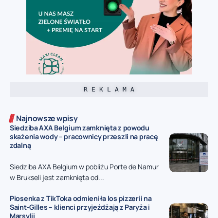
R E K L A M A
Najnowsze wpisy
Siedziba AXA Belgium zamknięta z powodu
skażenia wody – pracownicy przeszli na pracę
zdalną
Siedziba AXA Belgium w pobliżu Porte de Namur
w Brukseli jest zamknięta od...
Piosenka z TikToka odmieniła los pizzerii na
Saint-Gilles – klienci przyjeżdżają z Paryża i
Marsylii