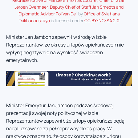
Representative of Flanders Thomas Castrel, Chief of Staff
Jeroen Overmeer, Deputy Chief of Staff Jan Smedts and
Diplomatic Advisor Pol Van De
" by
Office of Sviatlana
Tsikhanouskaya
is licensed under
CC BY-NC-SA 2.0
Minister Jan Jambon zapewnił w środę w Izbie
Reprezentantów, że okresy urlopów opiekuńczych nie
wpłyną negatywnie na wysokość świadczeń
emerytalnych.
Minister Emerytur Jan Jambon podczas środowej
prezentacji swojej noty politycznej w Izbie
Reprezentantów zapewnił, że urlopy opiekuńcze będą
nadal uznawane za pełnoprawny okres pracy. W
praktyce oznacza to, że osoby korzystające z urlopu