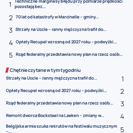
Techniczne marginesy błędu przy pomiarze prędkości
pozostają bez...
70 lat od katastrofy w Marcinelle – gminy...
Strzały na Uccle – ranny mężczyzna trafił do...
Opłaty Recupel wzrosną od 2027 roku – podwyżki...
Rząd federalny przedstawia nowy plan na rzecz osób...
Chętnie czytane w tym tygodniu
Strzały na Uccle – ranny mężczyzna trafił do...
Opłaty Recupel wzrosną od 2027 roku – podwyżki...
Rząd federalny przedstawia nowy plan na rzecz osób...
Remont dworca Bockstael na Laeken – zmiany w...
Belgijska armia szuka rekrutów na festiwalu muzycznym
–...