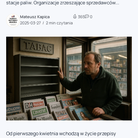
stacje paliw. Organizacje zrzeszające sprzedawców...
Mateusz Kapica
365
0
2025-03-27
2 min czytania
Od pierwszego kwietnia wchodzą w życie przepisy