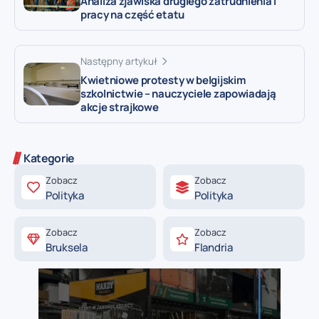
Analiza zjawiska drugiego zatrudnienia i
pracy na część etatu
Następny artykuł
Kwietniowe protesty w belgijskim
szkolnictwie – nauczyciele zapowiadają
akcje strajkowe
Kategorie
Zobacz
Zobacz
Polityka
Polityka
Zobacz
Zobacz
Bruksela
Flandria