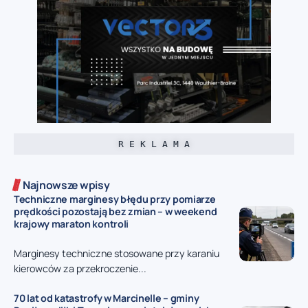
R E K L A M A
Najnowsze wpisy
Techniczne marginesy błędu przy pomiarze
prędkości pozostają bez zmian – w weekend
krajowy maraton kontroli
Marginesy techniczne stosowane przy karaniu
kierowców za przekroczenie...
70 lat od katastrofy w Marcinelle – gminy