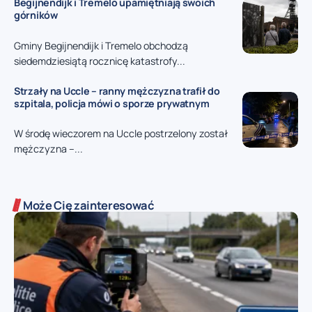
Begijnendijk i Tremelo upamiętniają swoich
górników
Gminy Begijnendijk i Tremelo obchodzą
siedemdziesiątą rocznicę katastrofy...
Strzały na Uccle – ranny mężczyzna trafił do
szpitala, policja mówi o sporze prywatnym
W środę wieczorem na Uccle postrzelony został
mężczyzna –...
Może Cię zainteresować