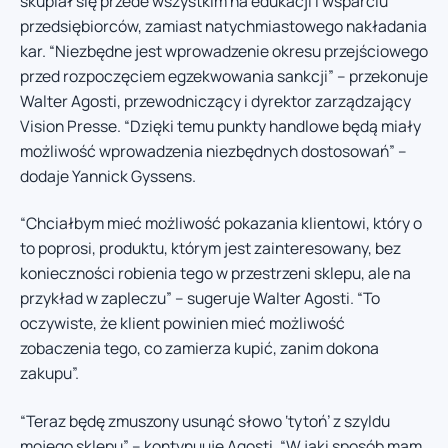
skupiał się przede wszystkim na edukacji i wsparciu
przedsiębiorców, zamiast natychmiastowego nakładania
kar. “Niezbędne jest wprowadzenie okresu przejściowego
przed rozpoczęciem egzekwowania sankcji” – przekonuje
Walter Agosti, przewodniczący i dyrektor zarządzający
Vision Presse. “Dzięki temu punkty handlowe będą miały
możliwość wprowadzenia niezbędnych dostosowań” –
dodaje Yannick Gyssens.
“Chciałbym mieć możliwość pokazania klientowi, który o
to poprosi, produktu, którym jest zainteresowany, bez
konieczności robienia tego w przestrzeni sklepu, ale na
przykład w zapleczu” – sugeruje Walter Agosti. “To
oczywiste, że klient powinien mieć możliwość
zobaczenia tego, co zamierza kupić, zanim dokona
zakupu”.
“Teraz będę zmuszony usunąć słowo ‘tytoń’ z szyldu
mojego sklepu” – kontynuuje Agosti. “W jaki sposób mam