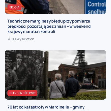
BELGIA
Techniczne marginesy błędu przy pomiarze
prędkości pozostają bez zmian – w weekend
krajowy maraton kontroli
141 Wyświetleń
SPOŁECZEŃSTWO
70 lat od katastrofy w Marcinelle – gminy