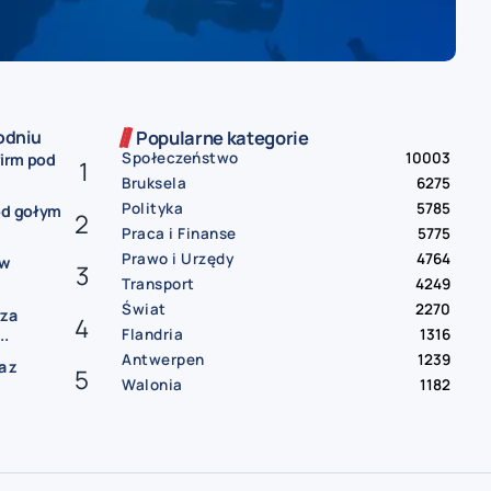
odniu
Popularne kategorie
Społeczeństwo
10003
firm pod
Bruksela
6275
Polityka
5785
od gołym
Praca i Finanse
5775
Prawo i Urzędy
4764
ów
Transport
4249
Świat
2270
rza
Flandria
1316
..
Antwerpen
1239
a z
Walonia
1182