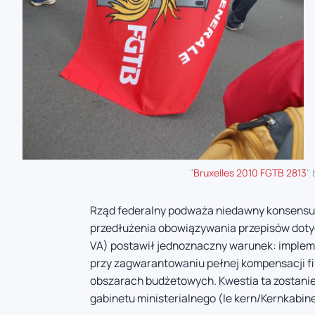
"
Bruxelles 2010 FGTB 2813
"
Rząd federalny podważa niedawny konsensus 
przedłużenia obowiązywania przepisów doty
VA) postawił jednoznaczny warunek: implem
przy zagwarantowaniu pełnej kompensacji f
obszarach budżetowych. Kwestia ta zostani
gabinetu ministerialnego (le kern/Kernkabine