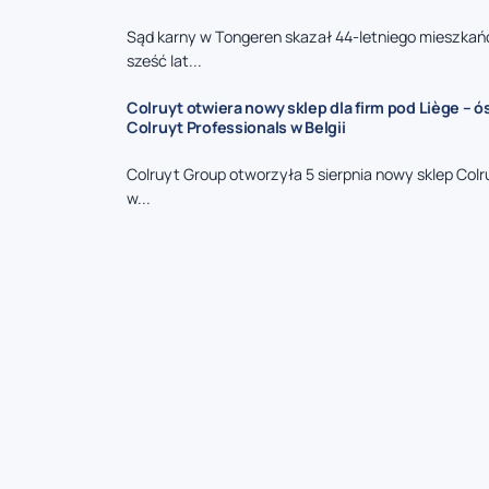
Sąd karny w Tongeren skazał 44-letniego mieszkań
sześć lat...
Colruyt otwiera nowy sklep dla firm pod Liège – 
Colruyt Professionals w Belgii
Colruyt Group otworzyła 5 sierpnia nowy sklep Colr
w...