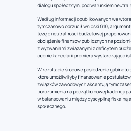
dialogu społecznym, pod warunkiem neutraln
Według informacji opublikowanych we wtorek p
tymczasowo odrzucił wnioski G10, argumentu
tezę o neutralności budżetowej proponowany
obciążenie finansów publicznych na poziomi
z wyzwaniami związanymi z deficytem budże
ocenie kancelarii premiera wystarczająco i
W rezultacie środowe posiedzenie gabinetu s
które umożliwiłyby finansowanie postulató
związków zawodowych akcentują tymczasem
porozumienia na początku nowej kadencji pa
w balansowaniu między dyscypliną fiskalną 
społecznego.