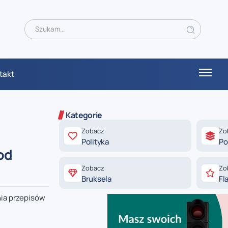
takt
Kategorie
Zobacz
Zo
Polityka
Po
od
Zobacz
Zo
Bruksela
Fl
ia przepisów