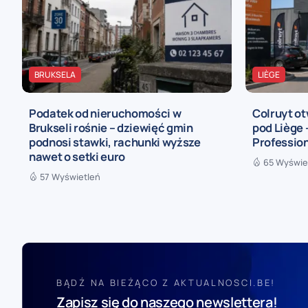
BRUKSELA
LIÈGE
Podatek od nieruchomości w
Colruyt ot
Brukseli rośnie – dziewięć gmin
pod Liège
podnosi stawki, rachunki wyższe
Profession
nawet o setki euro
65 Wyświe
57 Wyświetleń
BĄDŹ NA BIEŻĄCO Z AKTUALNOSCI.BE!
Zapisz się do naszego newslettera!