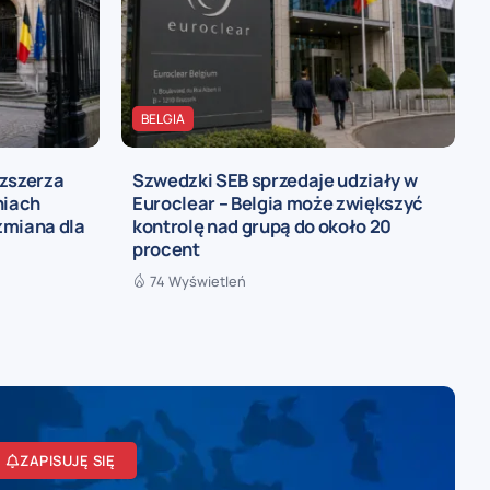
BELGIA
ozszerza
Szwedzki SEB sprzedaje udziały w
niach
Euroclear – Belgia może zwiększyć
zmiana dla
kontrolę nad grupą do około 20
procent
74 Wyświetleń
ZAPISUJĘ SIĘ