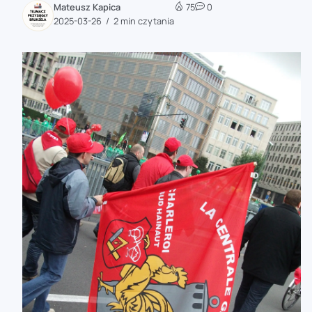
Mateusz Kapica
75
0
zaobserwuj nas
2025-03-26
2 min czytania
zaobserwuj nas
zaobserwuj nas
zaobserwuj nas