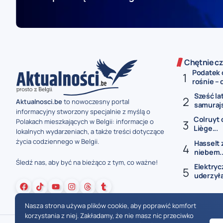
Chętnie cz
Podatek 
rośnie – 
Sześć la
Aktualnosci.be
to nowoczesny portal
samurajs
informacyjny stworzony specjalnie z myślą o
Colruyt 
Polakach mieszkających w Belgii: informacje o
Liège...
lokalnych wydarzeniach, a także treści dotyczące
życia codziennego w Belgii.
Hasselt 
niebem..
Śledź nas, aby być na bieżąco z tym, co ważne!
Elektryc
uderzyła
Nasza strona używa plików cookie, aby poprawić komfort
korzystania z niej. Zakładamy, że nie masz nic przeciwko