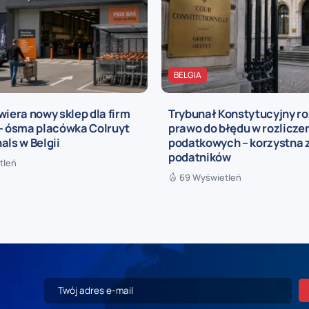
BELGIA
wiera nowy sklep dla firm
Trybunał Konstytucyjny r
 – ósma placówka Colruyt
prawo do błędu w rozlicze
als w Belgii
podatkowych – korzystna 
podatników
tleń
69 Wyświetleń