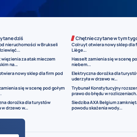
ytane dziś
Chętnie czytane w tym tyg
od nieruchomości w Brukseli
Colruyt otwiera nowy sklep dla 
dziewięć...
Liège...
t więzienia za atak mieczem
Hasselt zamienia się w scenę p
kim na...
niebem...
otwiera nowy sklep dla firm pod
Elektryczna dorożka dla turyst
uderzyła w drzewo w...
zamienia się w scenę pod gołym
Trybunał Konstytucyjny rozsze
.
prawo do błędu w rozliczeniach.
zna dorożka dla turystów
Siedziba AXA Belgium zamknięt
 w drzewo w...
powodu skażenia wody...