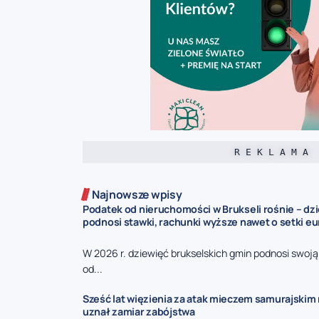
R E K L A M A
Najnowsze wpisy
Podatek od nieruchomości w Brukseli rośnie – dz
podnosi stawki, rachunki wyższe nawet o setki eu
W 2026 r. dziewięć brukselskich gmin podnosi swoj
od...
Sześć lat więzienia za atak mieczem samurajskim n
uznał zamiar zabójstwa