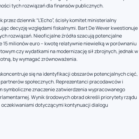
ości tych rozwiązań dla finansów publicznych.
rzez dziennik “L’Echo”, ścisły komitet ministerialny
jąc decyzję względami fiskalnymi. Bart De Wever kwestionuje
ch rozwiązań. Nieoficjalne źródła szacują potencjalne
e 15 milionów euro – kwotę relatywnie niewielką w porównaniu
towym czy wydatkami na modernizację sił zbrojnych, jednak w
stotną, by wymagać zrównoważenia.
koncentruje się na identyfikacji obszarów potencjalnych cięć,
w partnerów społecznych. Reprezentanci pracodawców i
 symboliczne znaczenie zatwierdzenia wypracowanego
rlamentarnej. Wynik środowych obrad określi priorytety rządu
a oczekiwaniami dotyczącymi kontynuacji dialogu