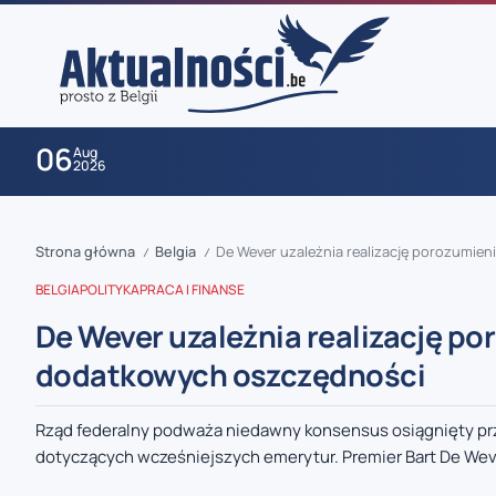
06
Aug
2026
Strona główna
Belgia
De Wever uzależnia realizację porozumi
/
/
BELGIA
POLITYKA
PRACA I FINANSE
De Wever uzależnia realizację p
dodatkowych oszczędności
zaobserwuj nas
Rząd federalny podważa niedawny konsensus osiągnięty pr
dotyczących wcześniejszych emerytur. Premier Bart De Weve
zaobserwuj nas