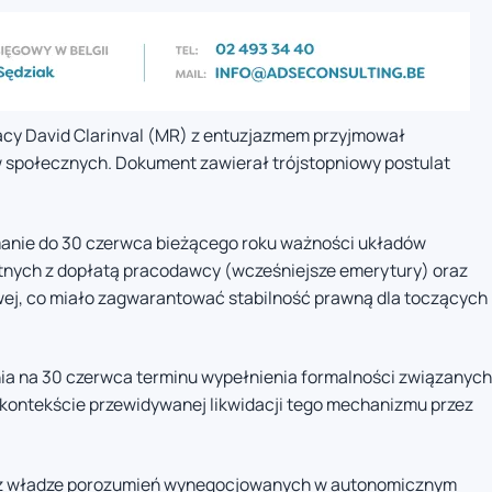
racy David Clarinval (MR) z entuzjazmem przyjmował
społecznych. Dokument zawierał trójstopniowy postulat
anie do 30 czerwca bieżącego roku ważności układów
otnych z dopłatą pracodawcy (wcześniejsze emerytury) oraz
j, co miało zagwarantować stabilność prawną dla toczących
tnia na 30 czerwca terminu wypełnienia formalności związanych
kontekście przewidywanej likwidacji tego mechanizmu przez
zez władze porozumień wynegocjowanych w autonomicznym