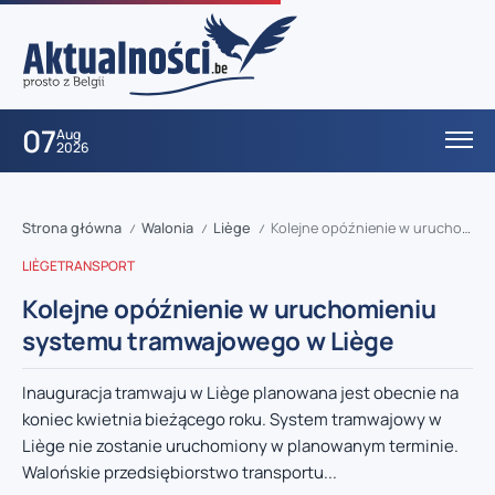
07
Aug
2026
Strona główna
Walonia
Liège
Kolejne opóźnienie w uruchomieniu systemu tramwajowego w Liège
/
/
/
LIÈGE
TRANSPORT
Kolejne opóźnienie w uruchomieniu
systemu tramwajowego w Liège
Inauguracja tramwaju w Liège planowana jest obecnie na
koniec kwietnia bieżącego roku. System tramwajowy w
Liège nie zostanie uruchomiony w planowanym terminie.
Walońskie przedsiębiorstwo transportu...