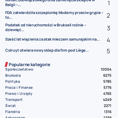
Belgii –...
FDA zatwierdziła szczepionkę Moderny przeciw grypie –
to...
Podatek od nieruchomości w Brukseli rośnie –
dziewięć...
Sześć lat więzienia za atak mieczem samurajskim na...
Colruyt otwiera nowy sklep dla firm pod Liège...
Popularne kategorie
Społeczeństwo
10004
Bruksela
6275
Polityka
5785
Praca i Finanse
5776
Prawo i Urzędy
4765
Transport
4249
Świat
2271
Flandria
1316
Antwerpen
1239