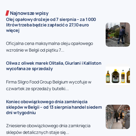
Najnowsze wpisy
Olej opałowy drożeje od 7 sierpnia – za 1 000
litrów trzeba będzie zapłacić o 27,10 euro
więcej
Oficjalna cena maksymalna oleju opałowego
wzrośnie w Belgii od piątku 7...
Oliwa z oliwek marek Olitalia, Giurlani i Kalliston
wycofana ze sprzedaży
Firma Sligro Food Group Belgium wycofuje w
czwartek ze sprzedaży butelki...
Koniec obowiązkowego dnia zamknięcia
sklepów w Belgii – od 13 sierpnia handel siedem
dni w tygodniu
Zniesienie obowiązkowego dnia zamknięcia
sklepów detalicznych staje się...