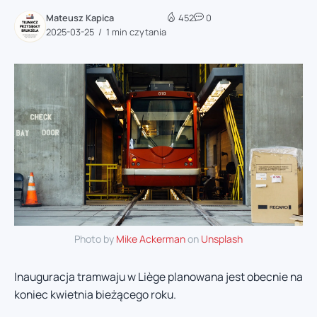
Mateusz Kapica
452
0
2025-03-25
1 min czytania
Photo by
Mike Ackerman
on
Unsplash
Inauguracja tramwaju w Liège planowana jest obecnie na
koniec kwietnia bieżącego roku.