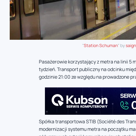
"
Station Schuman
" by
saig
Pasażerowie korzystający z metra na linii 5 
tydzień. Transport publiczny na odcinku mię
godzinie 21:00 ze względu na prowadzone p
Spółka transportowa STIB (Société des Tra
modernizacji systemu metra na początku mar