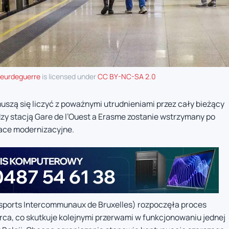
neurdeguerre
is licensed under
CC BY-NC-SA 2.0
muszą się liczyć z poważnymi utrudnieniami przez cały bieżący
dzy stacją Gare de l’Ouest a Erasme zostanie wstrzymany po
race modernizacyjne.
nsports Intercommunaux de Bruxelles) rozpoczęła proces
ca, co skutkuje kolejnymi przerwami w funkcjonowaniu jednej