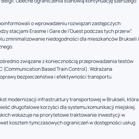
y Belgii. Obecne ograniczenia stanowią kontynuację szerszego
 poinformowali o wprowadzeniu rozwiązań zastępczych:
y stacjami Erasme i Gare de l’Ouest podczas tych przerw”.
lu zminimalizowanie niedogodności dla mieszkańców Brukseli i
znego.
ośrednio związane z koniecznością przeprowadzenia testów
C (Communication Based Train Control). Wdrażana
poprawy bezpieczeństwa i efektywności transportu
st modernizacji infrastruktury transportowej w Brukseli, która
eść długofalowe korzyści dla systemu komunikacji miejskiej.
lskich wskazuje na priorytetowe traktowanie inwestycji w
awet kosztem tymczasowych ograniczeń w dostępności usług