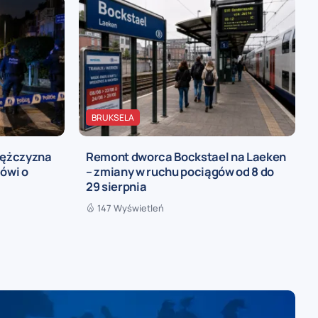
BRUKSELA
mężczyzna
Remont dworca Bockstael na Laeken
mówi o
– zmiany w ruchu pociągów od 8 do
29 sierpnia
147 Wyświetleń