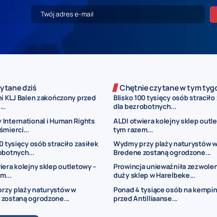
ytane dziś
Chętnie czytane w tym tyg
ni KLJ Balen zakończony przed
Blisko 100 tysięcy osób straciło
..
dla bezrobotnych...
International i Human Rights
ALDI otwiera kolejny sklep outl
śmierci...
tym razem...
0 tysięcy osób straciło zasiłek
Wydmy przy plaży naturystów 
obotnych...
Bredene zostaną ogrodzone...
iera kolejny sklep outletowy –
Prowincja unieważniła zezwolen
m...
duży sklep w Harelbeke...
rzy plaży naturystów w
Ponad 4 tysiące osób na kempi
zostaną ogrodzone...
przed Antilliaanse...