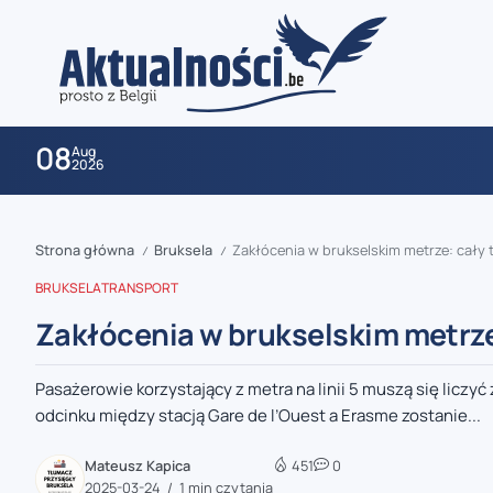
08
Aug
2026
Strona główna
Bruksela
Zakłócenia w brukselskim metrze: cały t
/
/
BRUKSELA
TRANSPORT
Zakłócenia w brukselskim metrze:
Pasażerowie korzystający z metra na linii 5 muszą się liczy
zaobserwuj nas
odcinku między stacją Gare de l’Ouest a Erasme zostanie...
zaobserwuj nas
Mateusz Kapica
451
0
2025-03-24
1 min czytania