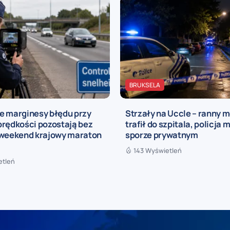
BRUKSELA
e marginesy błędu przy
Strzały na Uccle – ranny 
prędkości pozostają bez
trafił do szpitala, policja 
 weekend krajowy maraton
sporze prywatnym
143 Wyświetleń
etleń