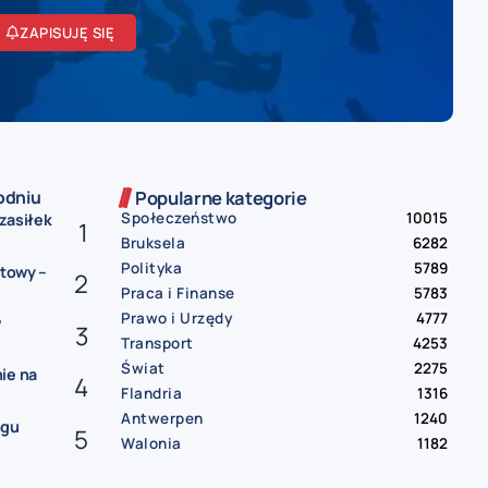
ZAPISUJĘ SIĘ
odniu
Popularne kategorie
Społeczeństwo
10015
 zasiłek
Bruksela
6282
Polityka
5789
etowy –
Praca i Finanse
5783
Prawo i Urzędy
4777
w
Transport
4253
Świat
2275
ie na
Flandria
1316
Antwerpen
1240
ngu
Walonia
1182