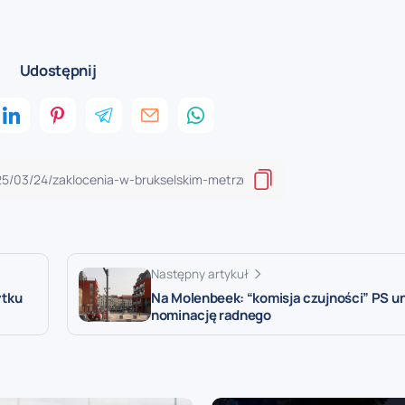
Udostępnij
Następny artykuł
ytku
Na Molenbeek: “komisja czujności” PS u
nominację radnego