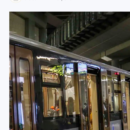
zaobserwuj nas
zaobserwuj nas
zaobserwuj nas
zaobserwuj nas