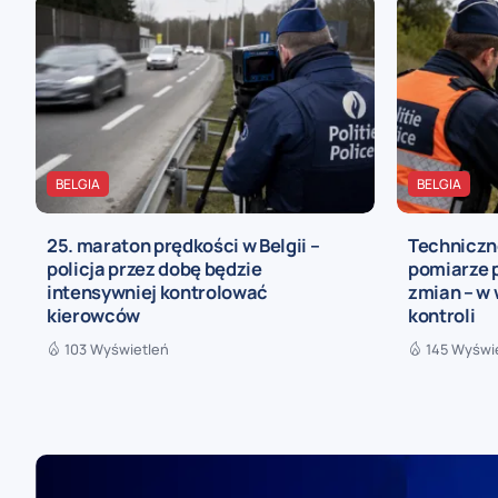
BELGIA
BELGIA
25. maraton prędkości w Belgii –
Techniczn
policja przez dobę będzie
pomiarze 
intensywniej kontrolować
zmian – w
kierowców
kontroli
103 Wyświetleń
145 Wyświ