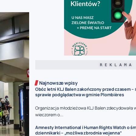
R E K L A M A
Najnowsze wpisy
Obóz letni KLJ Balen zakończony przed czasem –
sprawie podglądactwa w gminie Plombières
Organizacja młodzieżowa KLJ Balen zdecydowała 
wieczorem o...
Amnesty International i Human Rights Watch o śmi
dziennikarki – „możliwa zbrodnia wojenna”