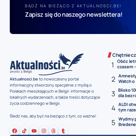
BĄDŹ NA BIEŻĄCO Z AKTUALNOSCI.BE!
Zapisz się do naszego newslettera!
Chętnie cz
Obóz let
czasem –.
Amnesty 
Aktualnosci.be
to nowoczesny portal
Watch o 
informacyjny stworzony specjalnie z myślą o
Blisko 10
Polakach mieszkających w Belgii: informacje o
dla bezr
lokalnych wydarzeniach, a także treści dotyczące
życia codziennego w Belgii.
ALDI otw
tym raze
Śledź nas, aby być na bieżąco z tym, co ważne!
Wydmy p
Bredene 