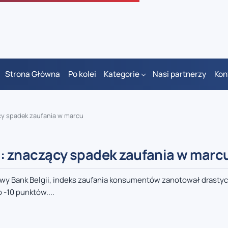
Strona Główna
Po kolei
Kategorie
Nasi partnerzy
Kon
y spadek zaufania w marcu
 znaczący spadek zaufania w marc
y Bank Belgii, indeks zaufania konsumentów zanotował drasty
 -10 punktów....