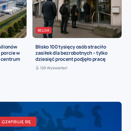
BELGIA
milionów
Blisko 100 tysięcy osób straciło
 porcie w
zasiłek dla bezrobotnych – tylko
e centrum
dziesięć procent podjęło pracę
129 Wyświetleń
ZAPISUJĘ SIĘ