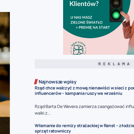
R E K L A M A
Najnowsze wpisy
Rząd chce walczyć z mową nienawiści w sieci z p
influencerów – kampania ruszy we wrześniu
Rząd Barta De Wevera zamierza zaangażować infl
walki z...
Włamanie do remizy strażackiej w Ranst – złodzie
sprzęt ratowniczy