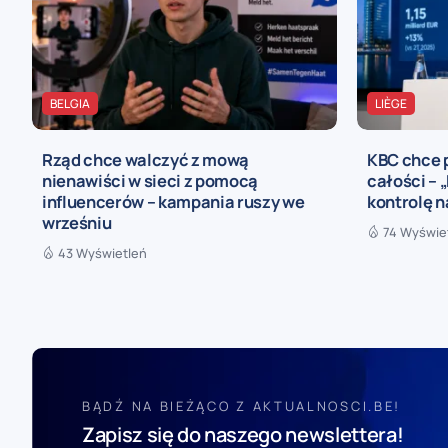
BELGIA
LIÈGE
Rząd chce walczyć z mową
KBC chce p
nienawiści w sieci z pomocą
całości –
influencerów – kampania ruszy we
kontrolę n
wrześniu
74 Wyświe
43 Wyświetleń
BĄDŹ NA BIEŻĄCO Z AKTUALNOSCI.BE!
Zapisz się do naszego newslettera!