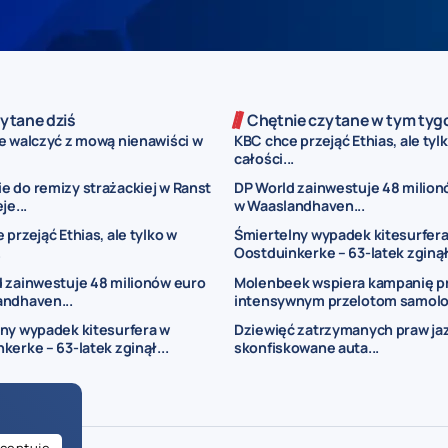
ytane dziś
Chętnie czytane w tym tyg
e walczyć z mową nienawiści w
KBC chce przejąć Ethias, ale tyl
całości...
 do remizy strażackiej w Ranst
DP World zainwestuje 48 milion
je...
w Waaslandhaven...
przejąć Ethias, ale tylko w
Śmiertelny wypadek kitesurfera
.
Oostduinkerke – 63-latek zginął.
 zainwestuje 48 milionów euro
Molenbeek wspiera kampanię p
andhaven...
intensywnym przelotom samol
ny wypadek kitesurfera w
Dziewięć zatrzymanych praw jaz
kerke – 63-latek zginął...
skonfiskowane auta...