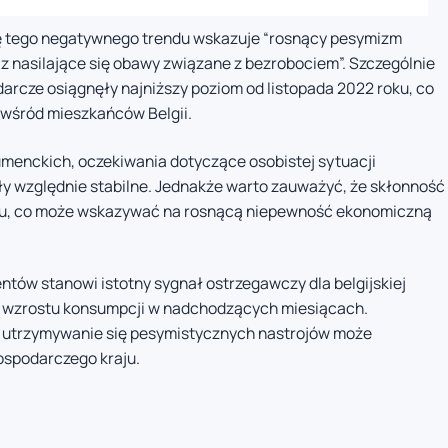
ę tego negatywnego trendu wskazuje “rosnący pesymizm
az nasilające się obawy związane z bezrobociem”. Szczególnie
darcze osiągnęły najniższy poziom od listopada 2022 roku, co
a wśród mieszkańców Belgii.
menckich, oczekiwania dotyczące osobistej sytuacji
 względnie stabilne. Jednakże warto zauważyć, że skłonność
iu, co może wskazywać na rosnącą niepewność ekonomiczną
ów stanowi istotny sygnał ostrzegawczy dla belgijskiej
e wzrostu konsumpcji w nadchodzących miesiącach.
 utrzymywanie się pesymistycznych nastrojów może
spodarczego kraju.