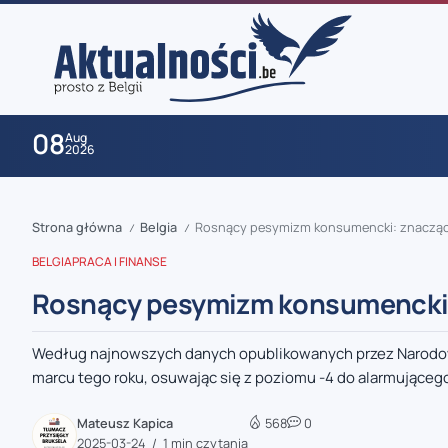
08
Aug
2026
Strona główna
Belgia
Rosnący pesymizm konsumencki: znacząc
/
/
BELGIA
PRACA I FINANSE
Rosnący pesymizm konsumencki:
Według najnowszych danych opublikowanych przez Narodow
zaobserwuj nas
marcu tego roku, osuwając się z poziomu -4 do alarmującego
zaobserwuj nas
Mateusz Kapica
568
0
2025-03-24
1 min czytania