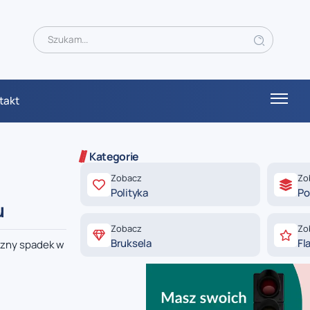
takt
Kategorie
Zobacz
Zo
Polityka
Po
u
Zobacz
Zo
Bruksela
Fl
czny spadek w