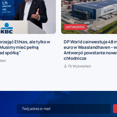
ANTWERPEN
rzejąć Ethias, ale tylko w
DP World zainwestuje 48 
 „Musimy mieć pełną
euro w Waaslandhaven – w
ad spółką”
Antwerpii powstanie now
chłodnicze
tleń
76 Wyświetleń