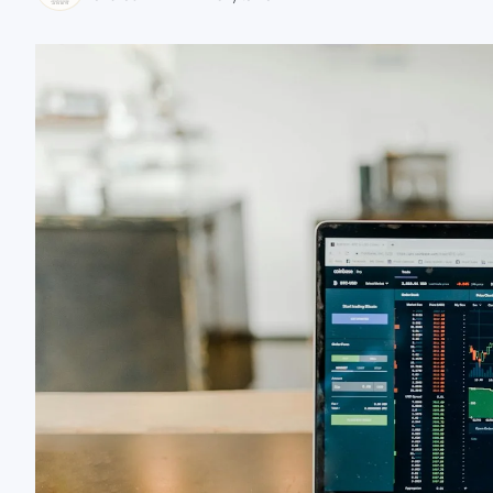
zaobserwuj nas
zaobserwuj nas
zaobserwuj nas
zaobserwuj nas