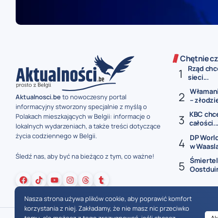
Chętnie cz
Rząd chc
sieci...
Włamanie
Aktualnosci.be
to nowoczesny portal
– złodzie
informacyjny stworzony specjalnie z myślą o
KBC chce 
Polakach mieszkających w Belgii: informacje o
całości..
lokalnych wydarzeniach, a także treści dotyczące
życia codziennego w Belgii.
DP World
w Waasl
Śledź nas, aby być na bieżąco z tym, co ważne!
Śmiertel
Oostduin
Nasza strona używa plików cookie, aby poprawić komfort
korzystania z niej. Zakładamy, że nie masz nic przeciwko