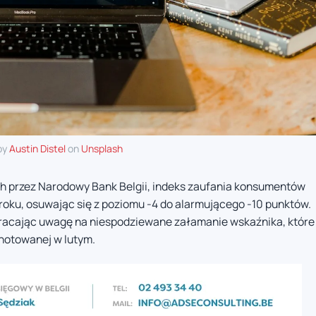
by
Austin Distel
on
Unsplash
 przez Narodowy Bank Belgii, indeks zaufania konsumentów
oku, osuwając się z poziomu -4 do alarmującego -10 punktów.
zwracając uwagę na niespodziewane załamanie wskaźnika, które
notowanej w lutym.