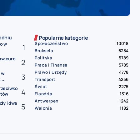
odniu
Popularne kategorie
Społeczeństwo
10018
ko w
Bruksela
6284
Polityka
5789
ów euro
Praca i Finanse
5785
Prawo i Urzędy
4778
 w
..
Transport
4256
Świat
2275
rzeciwko
Flandria
1316
otów
Antwerpen
1242
dy i dwa
Walonia
1182