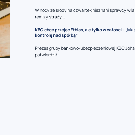
W nocy ze środy na czwartek nieznani sprawcy włam
remizy straży...
KBC chce przejąć Ethias, ale tylko w całości – „M
kontrolę nad spółką”
Prezes grupy bankowo-ubezpieczeniowej KBC Joha
potwierdził...