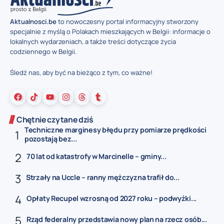
Aktualnosci.be
to nowoczesny portal informacyjny stworzony
specjalnie z myślą o Polakach mieszkających w Belgii: informacje o
lokalnych wydarzeniach, a także treści dotyczące życia
codziennego w Belgii.
Śledź nas, aby być na bieżąco z tym, co ważne!
Chętnie czytane dziś
Techniczne marginesy błędu przy pomiarze prędkości
pozostają bez...
70 lat od katastrofy w Marcinelle – gminy...
Strzały na Uccle – ranny mężczyzna trafił do...
Opłaty Recupel wzrosną od 2027 roku – podwyżki...
Rząd federalny przedstawia nowy plan na rzecz osób...