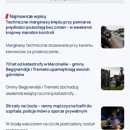
Najnowsze wpisy
Techniczne marginesy błędu przy pomiarze
prędkości pozostają bez zmian – w weekend
krajowy maraton kontroli
Marginesy techniczne stosowane przy karaniu
kierowców za przekroczenie...
70 lat od katastrofy w Marcinelle – gminy
Begijnendijk i Tremelo upamiętniają swoich
górników
Gminy Begijnendijk i Tremelo obchodzą
siedemdziesiątą rocznicę katastrofy...
Strzały na Uccle – ranny mężczyzna trafił do
szpitala, policja mówi o sporze prywatnym
W środę wieczorem na Uccle postrzelony został