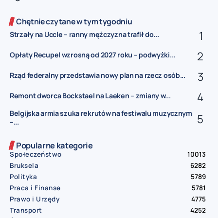
Chętnie czytane w tym tygodniu
Strzały na Uccle – ranny mężczyzna trafił do...
Opłaty Recupel wzrosną od 2027 roku – podwyżki...
Rząd federalny przedstawia nowy plan na rzecz osób...
Remont dworca Bockstael na Laeken – zmiany w...
Belgijska armia szuka rekrutów na festiwalu muzycznym
–...
Popularne kategorie
Społeczeństwo
10013
Bruksela
6282
Polityka
5789
Praca i Finanse
5781
Prawo i Urzędy
4775
Transport
4252