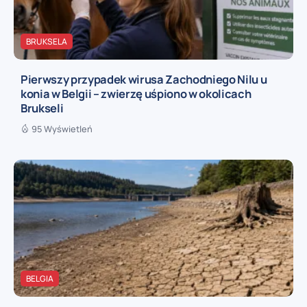
BRUKSELA
Pierwszy przypadek wirusa Zachodniego Nilu u
konia w Belgii – zwierzę uśpiono w okolicach
Brukseli
95 Wyświetleń
BELGIA