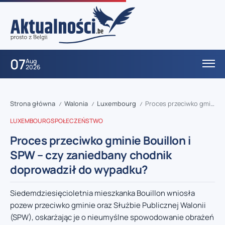
07
Aug
2026
Strona główna
Walonia
Luxembourg
Proces przeciwko gminie Bouillon i SPW – czy zaniedbany chodnik doprowadził do wypadku?
/
/
/
LUXEMBOURG
SPOŁECZEŃSTWO
Proces przeciwko gminie Bouillon i
SPW – czy zaniedbany chodnik
doprowadził do wypadku?
Siedemdziesięcioletnia mieszkanka Bouillon wniosła
pozew przeciwko gminie oraz Służbie Publicznej Walonii
(SPW), oskarżając je o nieumyślne spowodowanie obrażeń