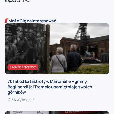
mężczyzna –...
Może Cię zainteresować
SPOŁECZEŃSTWO
70 lat od katastrofy w Marcinelle – gminy
Begijnendijk i Tremelo upamiętniają swoich
górników
66 Wyświetleń