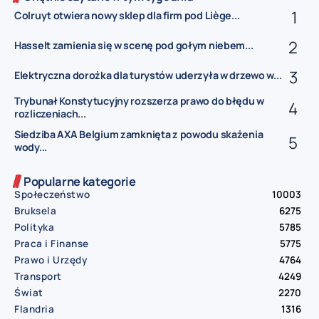
Colruyt otwiera nowy sklep dla firm pod Liège...
Hasselt zamienia się w scenę pod gołym niebem...
Elektryczna dorożka dla turystów uderzyła w drzewo w...
Trybunał Konstytucyjny rozszerza prawo do błędu w
rozliczeniach...
Siedziba AXA Belgium zamknięta z powodu skażenia
wody...
Popularne kategorie
Społeczeństwo
10003
Bruksela
6275
Polityka
5785
Praca i Finanse
5775
Prawo i Urzędy
4764
Transport
4249
Świat
2270
Flandria
1316