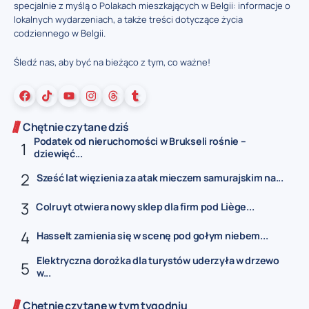
specjalnie z myślą o Polakach mieszkających w Belgii: informacje o
lokalnych wydarzeniach, a także treści dotyczące życia
codziennego w Belgii.
Śledź nas, aby być na bieżąco z tym, co ważne!
Chętnie czytane dziś
Podatek od nieruchomości w Brukseli rośnie –
dziewięć...
Sześć lat więzienia za atak mieczem samurajskim na...
Colruyt otwiera nowy sklep dla firm pod Liège...
Hasselt zamienia się w scenę pod gołym niebem...
Elektryczna dorożka dla turystów uderzyła w drzewo
w...
Chętnie czytane w tym tygodniu