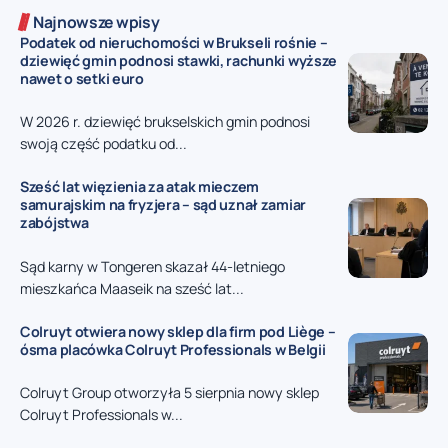
Najnowsze wpisy
Podatek od nieruchomości w Brukseli rośnie –
dziewięć gmin podnosi stawki, rachunki wyższe
nawet o setki euro
W 2026 r. dziewięć brukselskich gmin podnosi
swoją część podatku od...
Sześć lat więzienia za atak mieczem
samurajskim na fryzjera – sąd uznał zamiar
zabójstwa
Sąd karny w Tongeren skazał 44-letniego
mieszkańca Maaseik na sześć lat...
Colruyt otwiera nowy sklep dla firm pod Liège –
ósma placówka Colruyt Professionals w Belgii
Colruyt Group otworzyła 5 sierpnia nowy sklep
Colruyt Professionals w...