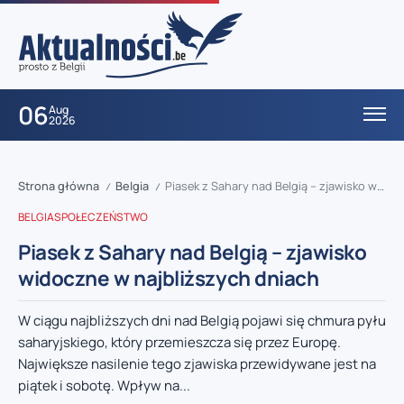
06
Aug
2026
Strona główna
Belgia
Piasek z Sahary nad Belgią – zjawisko widoczne w najbliższych dniach
/
/
BELGIA
SPOŁECZEŃSTWO
Piasek z Sahary nad Belgią – zjawisko
widoczne w najbliższych dniach
W ciągu najbliższych dni nad Belgią pojawi się chmura pyłu
saharyjskiego, który przemieszcza się przez Europę.
Największe nasilenie tego zjawiska przewidywane jest na
piątek i sobotę. Wpływ na...