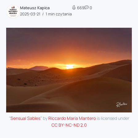
Mateusz Kapica
669
0
2025-03-21
1 min czytania
"
Sensual Sables
" by
Riccardo Maria Mantero
is licensed under
CC BY-NC-ND 2.0