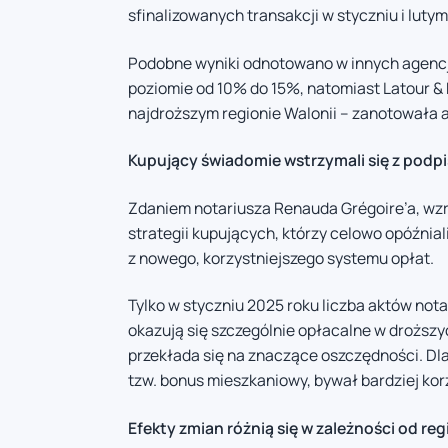
sfinalizowanych transakcji w styczniu i luty
Podobne wyniki odnotowano w innych agencj
poziomie od 10% do 15%, natomiast Latour & 
najdroższym regionie Walonii – zanotowała 
Kupujący świadomie wstrzymali się z podp
Zdaniem notariusza Renauda Grégoire’a, wzro
strategii kupujących, którzy celowo opóźnial
z nowego, korzystniejszego systemu opłat.
Tylko w styczniu 2025 roku liczba aktów not
okazują się szczególnie opłacalne w droższy
przekłada się na znaczące oszczędności. Dl
tzw. bonus mieszkaniowy, bywał bardziej kor
Efekty zmian różnią się w zależności od re