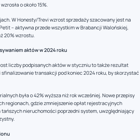
m wzrosła o około 15%.
ach. W Honesty/Trevi wzrost sprzedaży szacowany jest na
Petit – aktywna przede wszystkim w Brabancji Walońskiej,
aż 20% wzrostu.
isywaniem aktów w 2024 roku
st liczby podpisanych aktów w styczniu to także rezultat
i sfinalizowanie transakcji pod koniec 2024 roku, by skorzystać
arialnych była o 42% wyższa niż rok wcześniej. Nowe przepisy
ch regionach, gdzie zmniejszenie opłat rejestracyjnych
a tańszych nieruchomości poprzedni system, uwzględniający
zystny.
gionu