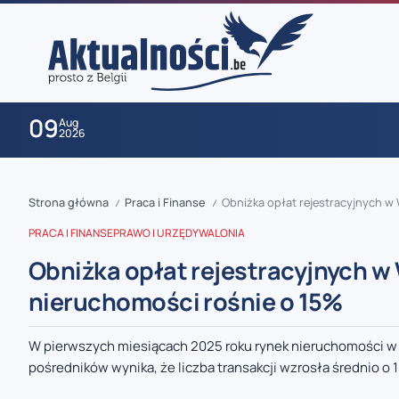
09
Aug
2026
Strona główna
Praca i Finanse
Obniżka opłat rejestracyjnych w
/
/
PRACA I FINANSE
PRAWO I URZĘDY
WALONIA
Obniżka opłat rejestracyjnych w
nieruchomości rośnie o 15%
zaobserwuj nas
W pierwszych miesiącach 2025 roku rynek nieruchomości w W
pośredników wynika, że liczba transakcji wzrosła średnio o 
zaobserwuj nas