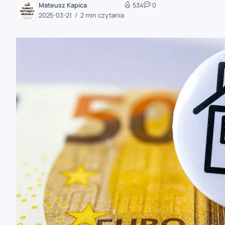
Mateusz Kapica
534
0
zaobserwuj nas
2025-03-21
2 min czytania
zaobserwuj nas
zaobserwuj nas
zaobserwuj nas