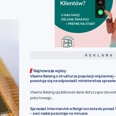
R E K L A M A
Najnowsze wpisy
Vlaams Belang o strukturze populacji więziennej –
powołuje się na odpowiedź ministerstwa sprawie
Vlaams Belang opublikował dane dotyczące obywat
pobytowego...
Sprzedaż Intermarché w Belgii wzrosła do ponad 1
– sieć nadal pozostaje na minusie