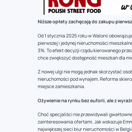
Niższe opłaty zachęcają do zakupu pierws
Od 1 stycznia 2025 roku w Walonii obowiązuj
pierwszej i jedynej nieruchomości mieszkal
3%. To efekt decyzji rządu kierowanego prze
chce zwiększyć dostępność mieszkań dla mi
Z nowej ulgi nie mogą jednak skorzystać oso
nieruchomości pod wynajem. Reforma skiero
miejsce zamieszkania.
Ożywienie na rynku bez euforii, ale z wy
Choć specjaliści nie przewidywali gwałtown
zainteresowania ofertami. Jak wskazuje Emm
największej sieci biur nieruchomości w Belgii