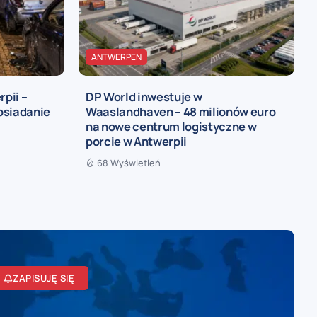
ANTWERPEN
rpii –
DP World inwestuje w
osiadanie
Waaslandhaven – 48 milionów euro
na nowe centrum logistyczne w
porcie w Antwerpii
68 Wyświetleń
ZAPISUJĘ SIĘ