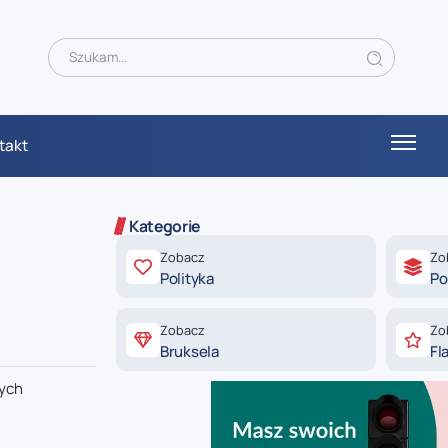
takt
Kategorie
Zobacz
Zo
Polityka
Po
Zobacz
Zo
Bruksela
Fl
nych