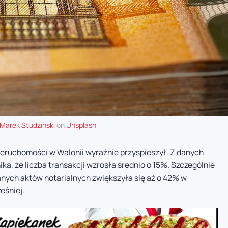
Marek Studzinski
on
Unsplash
eruchomości w Walonii wyraźnie przyspieszył. Z danych
ka, że liczba transakcji wzrosła średnio o 15%. Szczególnie
anych aktów notarialnych zwiększyła się aż o 42% w
eśniej.