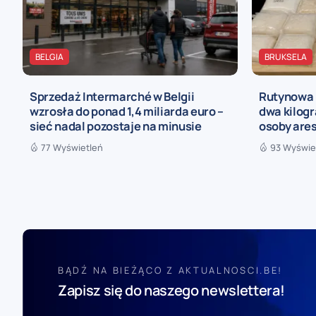
BELGIA
BRUKSELA
Sprzedaż Intermarché w Belgii
Rutynowa 
wzrosła do ponad 1,4 miliarda euro –
dwa kilogr
sieć nadal pozostaje na minusie
osoby are
77 Wyświetleń
93 Wyświe
BĄDŹ NA BIEŻĄCO Z AKTUALNOSCI.BE!
Zapisz się do naszego newslettera!