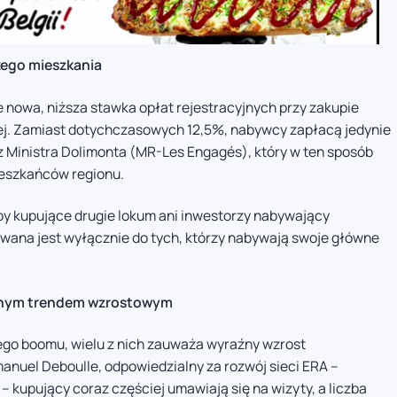
zego mieszkania
e nowa, niższa stawka opłat rejestracyjnych przy zakupie
nej. Zamiast dotychczasowych 12,5%, nabywcy zapłacą jedynie
z Ministra Dolimonta (MR-Les Engagés), który w ten sposób
eszkańców regionu.
by kupujące drugie lokum ani inwestorzy nabywający
wana jest wyłącznie do tych, którzy nabywają swoje główne
raźnym trendem wzrostowym
ego boomu, wielu z nich zauważa wyraźny wzrost
anuel Deboulle, odpowiedzialny za rozwój sieci ERA –
 – kupujący coraz częściej umawiają się na wizyty, a liczba