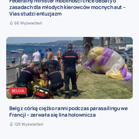
Federalny minister mobilności chce debaty o
zasadach dla młodych kierowców mocnych aut –
Vias studzi entuzjazm
66 Wyświetleń
BELGIA
Belg z córką ciężko ranni podczas parasailingu we
Francji – zerwała się lina holownicza
129 Wyświetleń