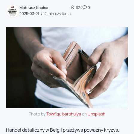
Mateusz Kapica
624
0
2025-03-21
4 min czytania
Photo by
Towfiqu barbhuiya
on
Unsplash
Handel detaliczny w Belgii przeżywa poważny kryzys.