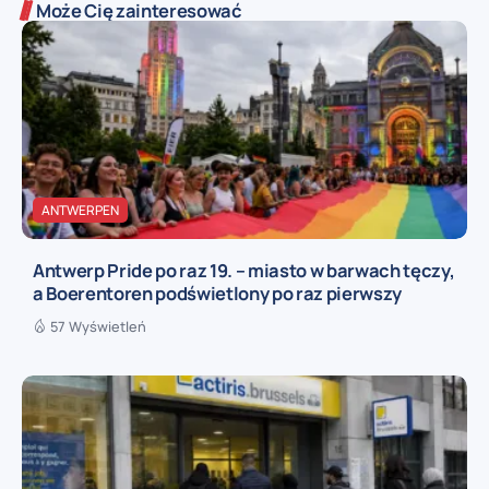
Może Cię zainteresować
ANTWERPEN
Antwerp Pride po raz 19. – miasto w barwach tęczy,
a Boerentoren podświetlony po raz pierwszy
57 Wyświetleń