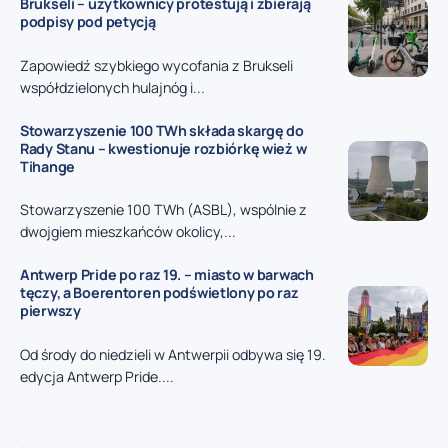
Brukseli – użytkownicy protestują i zbierają
podpisy pod petycją
Zapowiedź szybkiego wycofania z Brukseli
współdzielonych hulajnóg i...
Stowarzyszenie 100 TWh składa skargę do
Rady Stanu – kwestionuje rozbiórkę wież w
Tihange
Stowarzyszenie 100 TWh (ASBL), wspólnie z
dwojgiem mieszkańców okolicy,...
Antwerp Pride po raz 19. – miasto w barwach
tęczy, a Boerentoren podświetlony po raz
pierwszy
Od środy do niedzieli w Antwerpii odbywa się 19.
edycja Antwerp Pride....