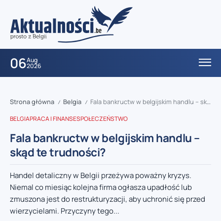
06
Aug
2026
Strona główna
Belgia
Fala bankructw w belgijskim handlu – skąd te trudności?
/
/
BELGIA
PRACA I FINANSE
SPOŁECZEŃSTWO
Fala bankructw w belgijskim handlu –
skąd te trudności?
Handel detaliczny w Belgii przeżywa poważny kryzys.
Niemal co miesiąc kolejna firma ogłasza upadłość lub
zmuszona jest do restrukturyzacji, aby uchronić się przed
wierzycielami. Przyczyny tego...