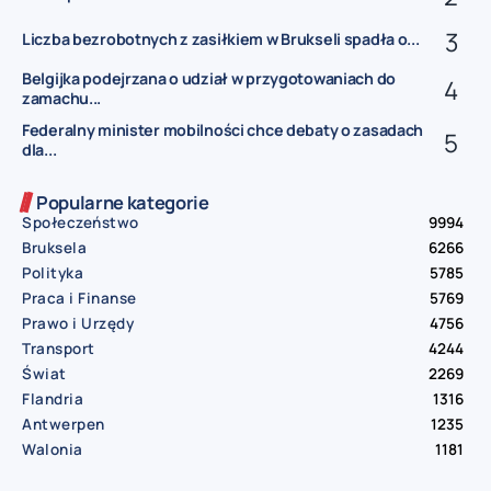
Liczba bezrobotnych z zasiłkiem w Brukseli spadła o...
Belgijka podejrzana o udział w przygotowaniach do
zamachu...
Federalny minister mobilności chce debaty o zasadach
dla...
Popularne kategorie
Społeczeństwo
9994
Bruksela
6266
Polityka
5785
Praca i Finanse
5769
Prawo i Urzędy
4756
Transport
4244
Świat
2269
Flandria
1316
Antwerpen
1235
Walonia
1181