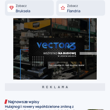
Zobacz
Zobacz
Bruksela
Flandria
R E K L A M A
Najnowsze wpisy
Hulajnogi i rowery współdzielone znikną z