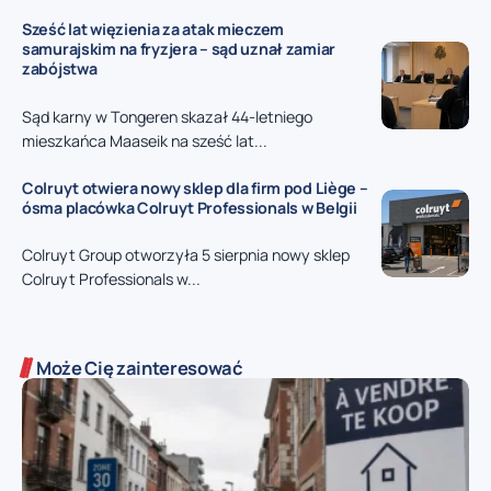
Sześć lat więzienia za atak mieczem
samurajskim na fryzjera – sąd uznał zamiar
zabójstwa
Sąd karny w Tongeren skazał 44-letniego
mieszkańca Maaseik na sześć lat...
Colruyt otwiera nowy sklep dla firm pod Liège –
ósma placówka Colruyt Professionals w Belgii
Colruyt Group otworzyła 5 sierpnia nowy sklep
Colruyt Professionals w...
Może Cię zainteresować