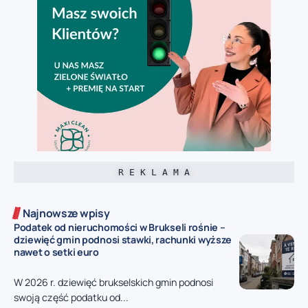
R E K L A M A
Najnowsze wpisy
Podatek od nieruchomości w Brukseli rośnie –
dziewięć gmin podnosi stawki, rachunki wyższe
nawet o setki euro
W 2026 r. dziewięć brukselskich gmin podnosi
swoją część podatku od...