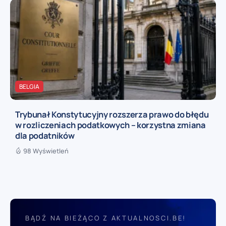
BELGIA
Trybunał Konstytucyjny rozszerza prawo do błędu
w rozliczeniach podatkowych – korzystna zmiana
dla podatników
98 Wyświetleń
BĄDŹ NA BIEŻĄCO Z AKTUALNOSCI.BE!