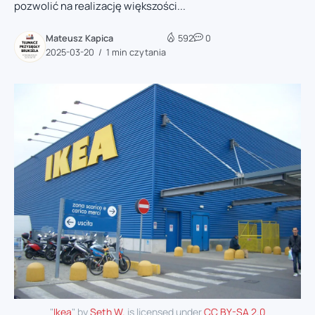
pozwolić na realizację większości...
Mateusz Kapica
592
0
2025-03-20
1 min czytania
"
Ikea
" by
Seth W.
is licensed under
CC BY-SA 2.0