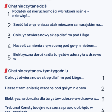
Chętnie czytane dziś
Podatek od nieruchomości w Brukseli rośnie –
dziewięć...
Sześć lat więzienia za atak mieczem samurajskim na...
Colruyt otwiera nowy sklep dla firm pod Liège...
Hasselt zamienia się w scenę pod gołym niebem...
Elektryczna dorożka dla turystów uderzyła w drzewo
w...
Chętnie czytane w tym tygodniu
Colruyt otwiera nowy sklep dla firm pod Liège...
Hasselt zamienia się w scenę pod gołym niebem...
Elektryczna dorożka dla turystów uderzyła w drzewo w...
Trybunał Konstytucyjny rozszerza prawo do błędu w
rozliczeniach...