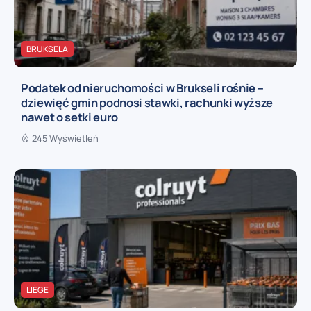
BRUKSELA
Podatek od nieruchomości w Brukseli rośnie –
dziewięć gmin podnosi stawki, rachunki wyższe
nawet o setki euro
245 Wyświetleń
LIÈGE