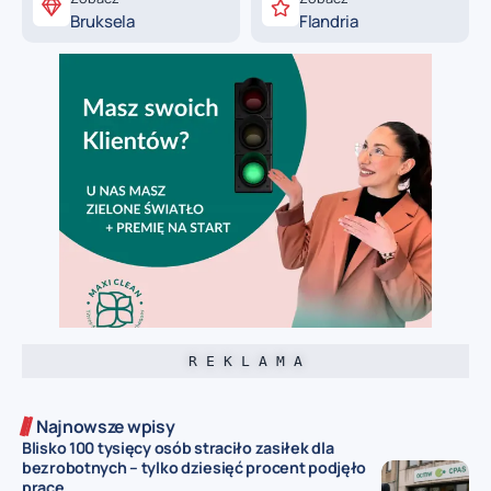
Bruksela
Flandria
R E K L A M A
Najnowsze wpisy
Blisko 100 tysięcy osób straciło zasiłek dla
bezrobotnych – tylko dziesięć procent podjęło
pracę