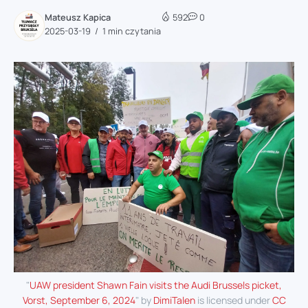
Mateusz Kapica
592
0
2025-03-19
1 min czytania
"
UAW president Shawn Fain visits the Audi Brussels picket,
Vorst, September 6, 2024
" by
DimiTalen
is licensed under
CC