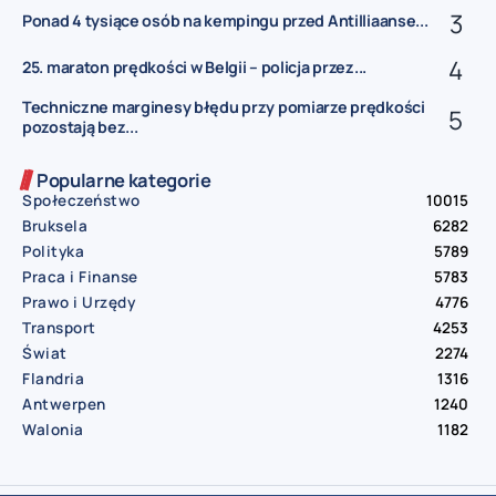
Ponad 4 tysiące osób na kempingu przed Antilliaanse...
25. maraton prędkości w Belgii – policja przez...
Techniczne marginesy błędu przy pomiarze prędkości
pozostają bez...
Popularne kategorie
Społeczeństwo
10015
Bruksela
6282
Polityka
5789
Praca i Finanse
5783
Prawo i Urzędy
4776
Transport
4253
Świat
2274
Flandria
1316
Antwerpen
1240
Walonia
1182