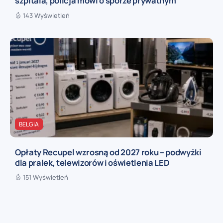
szpitala, policja mówi o sporze prywatnym
143 Wyświetleń
BELGIA
Opłaty Recupel wzrosną od 2027 roku – podwyżki
dla pralek, telewizorów i oświetlenia LED
151 Wyświetleń