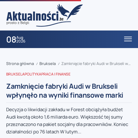
08
Aug
2026
Strona główna
Bruksela
Zamknięcie fabryki Audi w Brukseli wpłynęło na wyniki finansowe marki
/
/
BRUKSELA
POLITYKA
PRACA I FINANSE
Zamknięcie fabryki Audi w Brukseli
wpłynęło na wyniki finansowe marki
Decyzja o likwidacji zakładu w Forest obciążyła budżet
Audi kwotą około 1,6 miliarda euro. Większość tej sumy
przeznaczono na pakiet socjalny dla pracowników. Koniec
działalności po 76 latach W lutym...