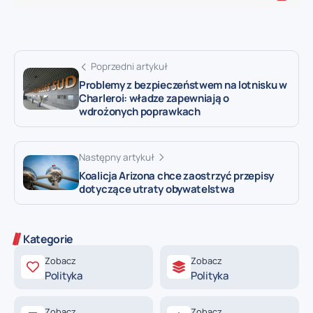
Poprzedni artykuł
Problemy z bezpieczeństwem na lotnisku w
Charleroi: władze zapewniają o
wdrożonych poprawkach
Następny artykuł
Koalicja Arizona chce zaostrzyć przepisy
dotyczące utraty obywatelstwa
Kategorie
Zobacz
Zobacz
Polityka
Polityka
Zobacz
Zobacz