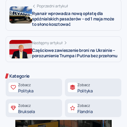
Poprzedni artykuł
Ryanair wprowadza nową opłatę dla
spóźnialskich pasażerów – od 1 maja może
to słono kosztować
Następny artykuł
Częściowe zawieszenie broni na Ukrainie –
porozumienie Trumpa i Putina bez przełomu
Kategorie
Zobacz
Zobacz
Polityka
Polityka
Zobacz
Zobacz
Bruksela
Flandria