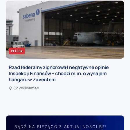
BELGIA
Rząd federalny zignorował negatywne opinie
Inspekcji Finansów – chodzi m.in. o wynajem
hangaru w Zaventem
82 Wyświetleń
BĄDŹ NA BIEŻĄCO Z AKTUALNOSCI.BE!