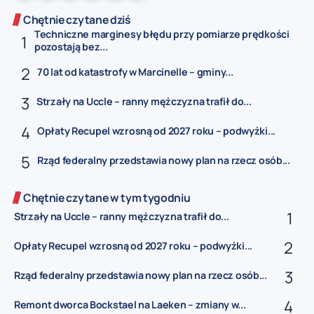
Chętnie czytane dziś
Techniczne marginesy błędu przy pomiarze prędkości
pozostają bez...
70 lat od katastrofy w Marcinelle – gminy...
Strzały na Uccle – ranny mężczyzna trafił do...
Opłaty Recupel wzrosną od 2027 roku – podwyżki...
Rząd federalny przedstawia nowy plan na rzecz osób...
Chętnie czytane w tym tygodniu
Strzały na Uccle – ranny mężczyzna trafił do...
Opłaty Recupel wzrosną od 2027 roku – podwyżki...
Rząd federalny przedstawia nowy plan na rzecz osób...
Remont dworca Bockstael na Laeken – zmiany w...