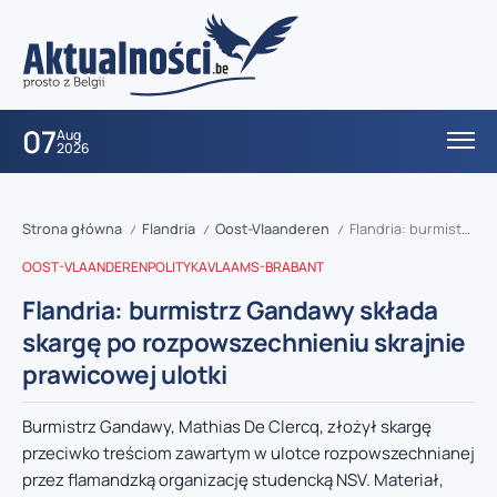
07
Aug
2026
Strona główna
Flandria
Oost-Vlaanderen
Flandria: burmistrz Gandawy składa skargę po rozpowszechnieniu skrajnie prawicowej ulotki
/
/
/
OOST-VLAANDEREN
POLITYKA
VLAAMS-BRABANT
Flandria: burmistrz Gandawy składa
skargę po rozpowszechnieniu skrajnie
prawicowej ulotki
Burmistrz Gandawy, Mathias De Clercq, złożył skargę
przeciwko treściom zawartym w ulotce rozpowszechnianej
przez flamandzką organizację studencką NSV. Materiał,