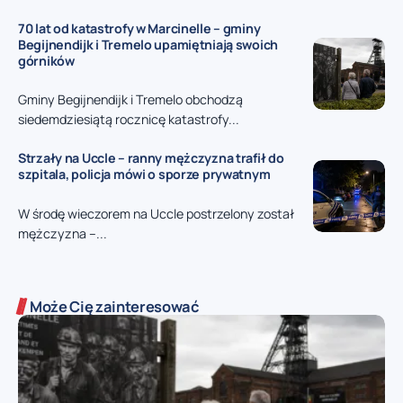
70 lat od katastrofy w Marcinelle – gminy
Begijnendijk i Tremelo upamiętniają swoich
górników
Gminy Begijnendijk i Tremelo obchodzą
siedemdziesiątą rocznicę katastrofy...
Strzały na Uccle – ranny mężczyzna trafił do
szpitala, policja mówi o sporze prywatnym
W środę wieczorem na Uccle postrzelony został
mężczyzna –...
Może Cię zainteresować