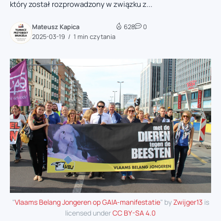
który został rozprowadzony w związku z...
Mateusz Kapica
628
0
2025-03-19
1 min czytania
"
Vlaams Belang Jongeren op GAIA-manifestatie
" by
Zwijger13
is
licensed under
CC BY-SA 4.0