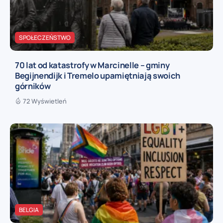
SPOŁECZEŃSTWO
70 lat od katastrofy w Marcinelle – gminy
Begijnendijk i Tremelo upamiętniają swoich
górników
72 Wyświetleń
BELGIA