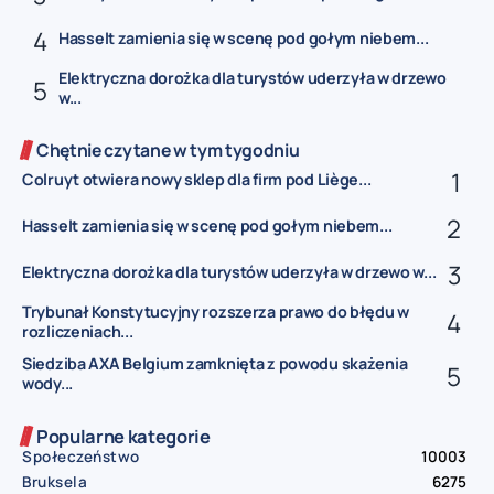
Hasselt zamienia się w scenę pod gołym niebem...
Elektryczna dorożka dla turystów uderzyła w drzewo
w...
Chętnie czytane w tym tygodniu
Colruyt otwiera nowy sklep dla firm pod Liège...
Hasselt zamienia się w scenę pod gołym niebem...
Elektryczna dorożka dla turystów uderzyła w drzewo w...
Trybunał Konstytucyjny rozszerza prawo do błędu w
rozliczeniach...
Siedziba AXA Belgium zamknięta z powodu skażenia
wody...
Popularne kategorie
Społeczeństwo
10003
Bruksela
6275