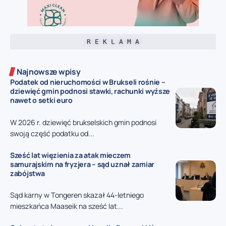
R E K L A M A
Najnowsze wpisy
Podatek od nieruchomości w Brukseli rośnie –
dziewięć gmin podnosi stawki, rachunki wyższe
nawet o setki euro
W 2026 r. dziewięć brukselskich gmin podnosi
swoją część podatku od...
Sześć lat więzienia za atak mieczem
samurajskim na fryzjera – sąd uznał zamiar
zabójstwa
Sąd karny w Tongeren skazał 44-letniego
mieszkańca Maaseik na sześć lat...