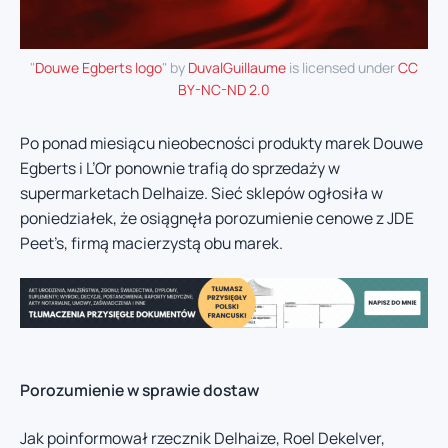
"
Douwe Egberts logo
" by
DuvalGuillaume
is licensed under
CC
BY-NC-ND 2.0
Po ponad miesiącu nieobecności produkty marek Douwe
Egberts i L’Or ponownie trafią do sprzedaży w
supermarketach Delhaize. Sieć sklepów ogłosiła w
poniedziałek, że osiągnęła porozumienie cenowe z JDE
Peet’s, firmą macierzystą obu marek.
Porozumienie w sprawie dostaw
Jak poinformował rzecznik Delhaize, Roel Dekelver,