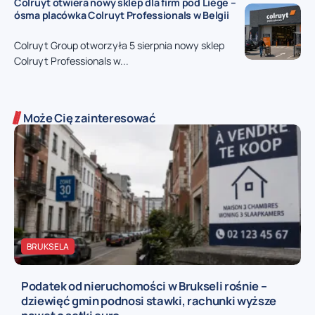
Colruyt otwiera nowy sklep dla firm pod Liège –
ósma placówka Colruyt Professionals w Belgii
Colruyt Group otworzyła 5 sierpnia nowy sklep
Colruyt Professionals w...
Może Cię zainteresować
BRUKSELA
Podatek od nieruchomości w Brukseli rośnie –
dziewięć gmin podnosi stawki, rachunki wyższe