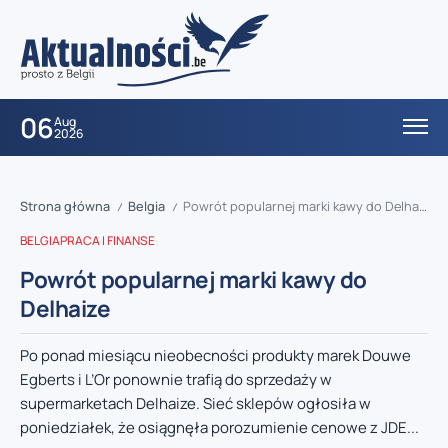
06
Aug
2026
Strona główna
Belgia
Powrót popularnej marki kawy do Delhaize
/
/
BELGIA
PRACA I FINANSE
Powrót popularnej marki kawy do
Delhaize
Po ponad miesiącu nieobecności produkty marek Douwe
Egberts i L’Or ponownie trafią do sprzedaży w
supermarketach Delhaize. Sieć sklepów ogłosiła w
poniedziałek, że osiągnęła porozumienie cenowe z JDE...