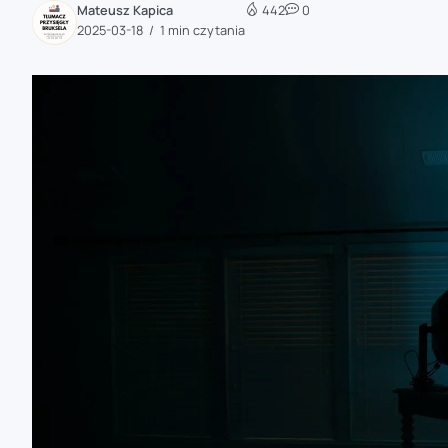
Mateusz Kapica
442
0
zaobserwuj nas
2025-03-18
1 min czytania
zaobserwuj nas
zaobserwuj nas
zaobserwuj nas