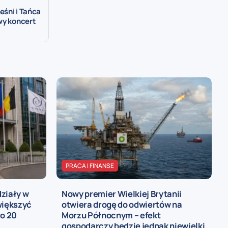
eśni i Tańca
wy koncert
PRACA I FINANSE
ziały w
Nowy premier Wielkiej Brytanii
większyć
otwiera drogę do odwiertów na
ło 20
Morzu Północnym – efekt
gospodarczy będzie jednak niewielki