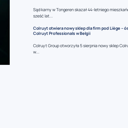
Sąd karny w Tongeren skazał 44-letniego mieszkań
sześć lat...
Colruyt otwiera nowy sklep dla firm pod Liège – 
Colruyt Professionals w Belgii
Colruyt Group otworzyła 5 sierpnia nowy sklep Colr
w...