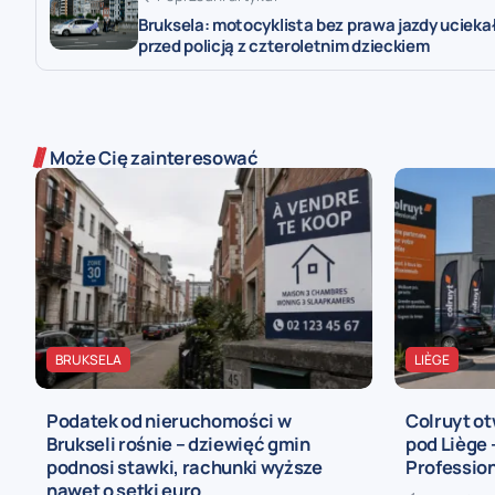
Bruksela: motocyklista bez prawa jazdy ucieka
przed policją z czteroletnim dzieckiem
Może Cię zainteresować
BRUKSELA
LIÈGE
Podatek od nieruchomości w
Colruyt ot
Brukseli rośnie – dziewięć gmin
pod Liège
podnosi stawki, rachunki wyższe
Profession
nawet o setki euro