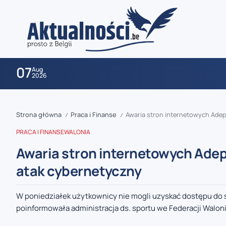
07
Aug
2026
Strona główna
Praca i Finanse
Awaria stron internetowych Adeps
/
/
PRACA I FINANSE
WALONIA
Awaria stron internetowych Adep
atak cybernetyczny
zaobserwuj nas
W poniedziałek użytkownicy nie mogli uzyskać dostępu do s
poinformowała administracja ds. sportu we Federacji Waloni
zaobserwuj nas