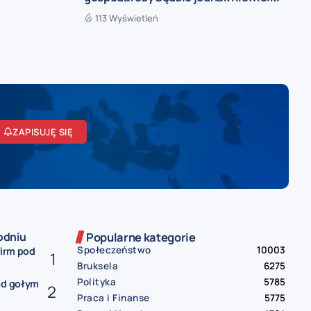
113 Wyświetleń
ZAPISUJĘ SIĘ
odniu
Popularne kategorie
Społeczeństwo
10003
firm pod
Bruksela
6275
Polityka
5785
od gołym
Praca i Finanse
5775