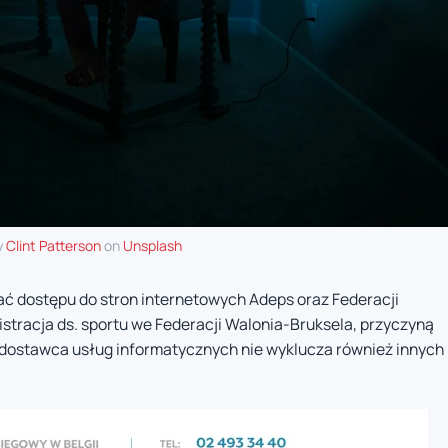
y
Clint Patterson
on
Unsplash
ać dostępu do stron internetowych Adeps oraz Federacji
stracja ds. sportu we Federacji Walonia-Bruksela, przyczyną
 dostawca usług informatycznych nie wyklucza również innych