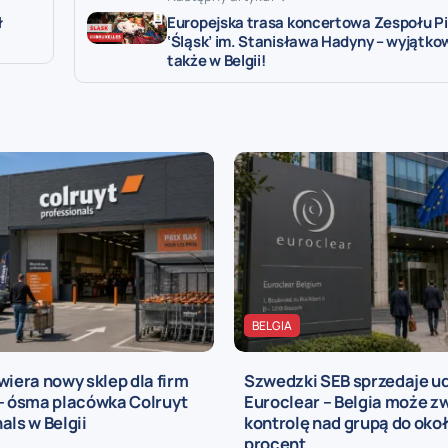
ł
Europejska trasa koncertowa Zespołu Pi
‘Śląsk’ im. Stanisława Hadyny – wyjątko
także w Belgii!
BELGIA
wiera nowy sklep dla firm
Szwedzki SEB sprzedaje ud
 – ósma placówka Colruyt
Euroclear – Belgia może z
als w Belgii
kontrolę nad grupą do oko
procent