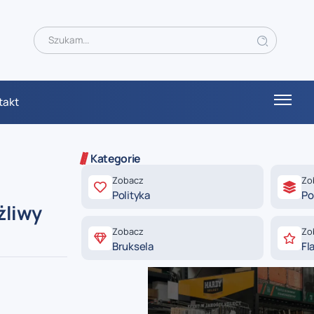
takt
Kategorie
Zobacz
Zo
Polityka
Po
żliwy
Zobacz
Zo
Bruksela
Fl