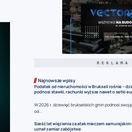
R E K L A M A
Najnowsze wpisy
Podatek od nieruchomości w Brukseli rośnie – dz
podnosi stawki, rachunki wyższe nawet o setki eu
W 2026 r. dziewięć brukselskich gmin podnosi swoj
od...
Sześć lat więzienia za atak mieczem samurajskim n
uznał zamiar zabójstwa