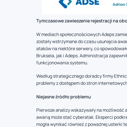
Tymczasowe zawieszenie rejestracji na ob
W mediach społecznościowych Adeps zamieśc
zostały wstrzymane do czasu usunięcia awar
ataków na niektóre serwery, co spowodowało
Bruksela, jak i Adeps. Administracja zapew
funkcjonowania systemu.
Według strategicznego doradcy firmy Ethnic
problemy z dostępem do stron internetowych p
Niejasne źródło problemu
Pierwsze analizy wskazywały na możliwość a
awarią może stać cyberatak. Eksperci podkreś
mogła wynikać również z poważnej usterki te