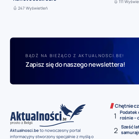
111 Wyświe
247 Wyświetleń
BĄDŹ NA BIEŻĄCO Z AKTUALNOSCI.BE!
Zapisz się do naszego newslettera!
Chętnie cz
Podatek 
rośnie – 
Sześć la
Aktualnosci.be
to nowoczesny portal
samurajs
informacyjny stworzony specjalnie z myślą o