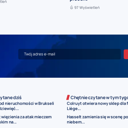
tleń
97 Wyświetleń
ytane dziś
Chętnie czytane w tym tyg
od nieruchomości w Brukseli
Colruyt otwiera nowy sklep dla 
dziewięć...
Liège...
t więzienia za atak mieczem
Hasselt zamienia się w scenę p
kim na...
niebem...