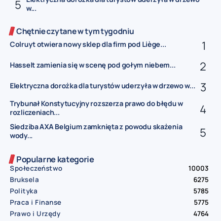
w...
Chętnie czytane w tym tygodniu
Colruyt otwiera nowy sklep dla firm pod Liège...
Hasselt zamienia się w scenę pod gołym niebem...
Elektryczna dorożka dla turystów uderzyła w drzewo w...
Trybunał Konstytucyjny rozszerza prawo do błędu w
rozliczeniach...
Siedziba AXA Belgium zamknięta z powodu skażenia
wody...
Popularne kategorie
Społeczeństwo
10003
Bruksela
6275
Polityka
5785
Praca i Finanse
5775
Prawo i Urzędy
4764