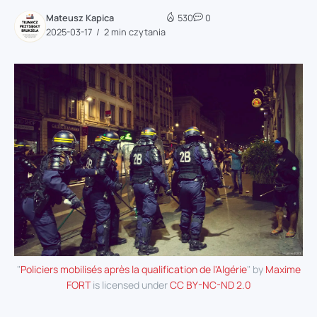
Mateusz Kapica
530
0
2025-03-17
2 min czytania
"
Policiers mobilisés après la qualification de l'Algérie
" by
Maxime
FORT
is licensed under
CC BY-NC-ND 2.0