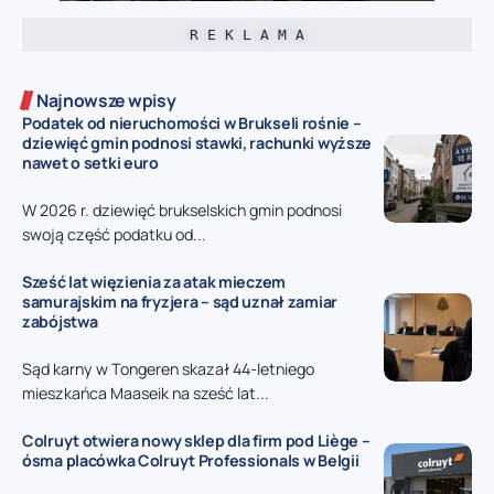
R E K L A M A
Najnowsze wpisy
Podatek od nieruchomości w Brukseli rośnie –
dziewięć gmin podnosi stawki, rachunki wyższe
nawet o setki euro
W 2026 r. dziewięć brukselskich gmin podnosi
swoją część podatku od...
Sześć lat więzienia za atak mieczem
samurajskim na fryzjera – sąd uznał zamiar
zabójstwa
Sąd karny w Tongeren skazał 44-letniego
mieszkańca Maaseik na sześć lat...
Colruyt otwiera nowy sklep dla firm pod Liège –
ósma placówka Colruyt Professionals w Belgii