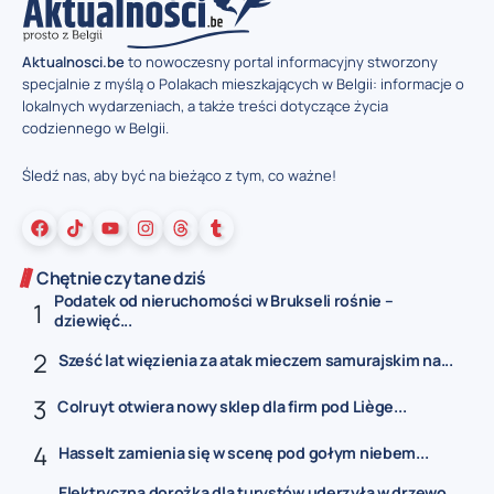
Aktualnosci.be
to nowoczesny portal informacyjny stworzony
specjalnie z myślą o Polakach mieszkających w Belgii: informacje o
lokalnych wydarzeniach, a także treści dotyczące życia
codziennego w Belgii.
Śledź nas, aby być na bieżąco z tym, co ważne!
Chętnie czytane dziś
Podatek od nieruchomości w Brukseli rośnie –
dziewięć...
Sześć lat więzienia za atak mieczem samurajskim na...
Colruyt otwiera nowy sklep dla firm pod Liège...
Hasselt zamienia się w scenę pod gołym niebem...
Elektryczna dorożka dla turystów uderzyła w drzewo