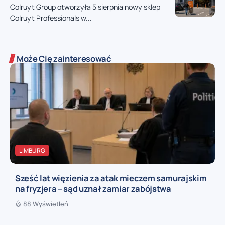
Colruyt Group otworzyła 5 sierpnia nowy sklep
Colruyt Professionals w...
Może Cię zainteresować
LIMBURG
Sześć lat więzienia za atak mieczem samurajskim
na fryzjera – sąd uznał zamiar zabójstwa
88 Wyświetleń