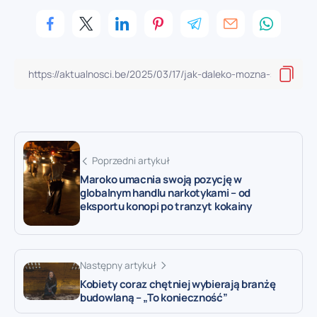
Poprzedni artykuł
Maroko umacnia swoją pozycję w
globalnym handlu narkotykami – od
eksportu konopi po tranzyt kokainy
Następny artykuł
Kobiety coraz chętniej wybierają branżę
budowlaną – „To konieczność”