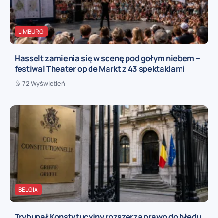
LIMBURG
Hasselt zamienia się w scenę pod gołym niebem –
festiwal Theater op de Markt z 43 spektaklami
72 Wyświetleń
BELGIA
Trybunał Konstytucyjny rozszerza prawo do błędu