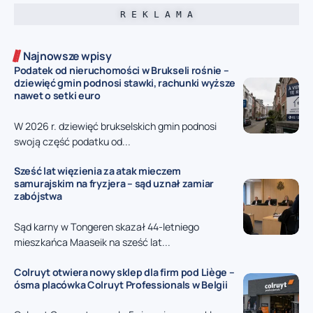
R E K L A M A
Najnowsze wpisy
Podatek od nieruchomości w Brukseli rośnie –
dziewięć gmin podnosi stawki, rachunki wyższe
nawet o setki euro
W 2026 r. dziewięć brukselskich gmin podnosi
swoją część podatku od...
Sześć lat więzienia za atak mieczem
samurajskim na fryzjera – sąd uznał zamiar
zabójstwa
Sąd karny w Tongeren skazał 44-letniego
mieszkańca Maaseik na sześć lat...
Colruyt otwiera nowy sklep dla firm pod Liège –
ósma placówka Colruyt Professionals w Belgii