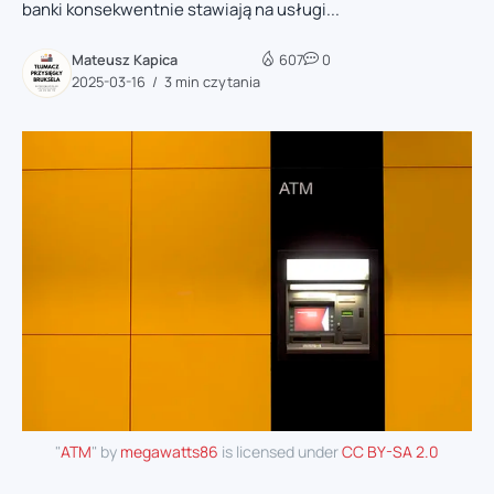
banki konsekwentnie stawiają na usługi...
Mateusz Kapica
607
0
2025-03-16
3 min czytania
"
ATM
" by
megawatts86
is licensed under
CC BY-SA 2.0