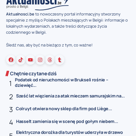
Aktualnosci.be
to nowoczesny portal informacyjny stworzony
specjalnie z myślą o Polakach mieszkających w Belgii: informacje o
lokalnych wydarzeniach, a także treści dotyczące życia
codziennego w Belgii.
Śledź nas, aby być na bieżąco z tym, co ważne!
Chętnie czytane dziś
Podatek od nieruchomości w Brukseli rośnie –
dziewięć...
Sześć lat więzienia za atak mieczem samurajskim na...
Colruyt otwiera nowy sklep dla firm pod Liège...
Hasselt zamienia się w scenę pod gołym niebem...
Elektryczna dorożka dla turystów uderzyła w drzewo