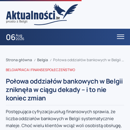
06
Aug
2026
Strona główna
Belgia
Połowa oddziałów bankowych w Belgii zniknęła w ciągu dekady – i to nie koniec zmian
/
/
BELGIA
PRACA I FINANSE
SPOŁECZEŃSTWO
Połowa oddziałów bankowych w Belgii
zniknęła w ciągu dekady – i to nie
koniec zmian
Postępująca cyfryzacja usług finansowych sprawia, że
liczba oddziałów bankowych w Belgii systematycznie
maleje. Choć wielu klientów wciąż woli osobistą obsługę,