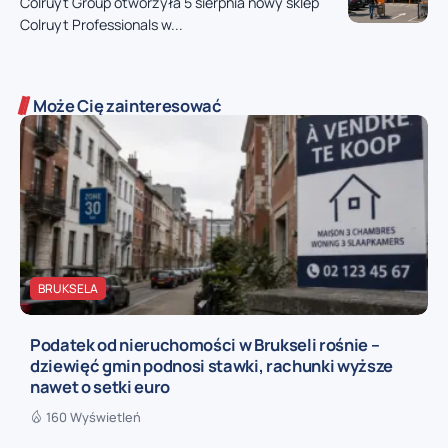
Colruyt Group otworzyła 5 sierpnia nowy sklep
Colruyt Professionals w...
Może Cię zainteresować
BRUKSELA
Podatek od nieruchomości w Brukseli rośnie –
dziewięć gmin podnosi stawki, rachunki wyższe
nawet o setki euro
160 Wyświetleń