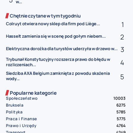
w...
Chętnie czytane w tym tygodniu
Colruyt otwiera nowy sklep dla firm pod Liège...
Hasselt zamienia się w scenę pod gołym niebem...
Elektryczna dorożka dla turystów uderzyła w drzewo w...
Trybunał Konstytucyjny rozszerza prawo do błędu w
rozliczeniach...
Siedziba AXA Belgium zamknięta z powodu skażenia
wody...
Popularne kategorie
Społeczeństwo
10003
Bruksela
6275
Polityka
5785
Praca i Finanse
5775
Prawo i Urzędy
4764
Transport
4249