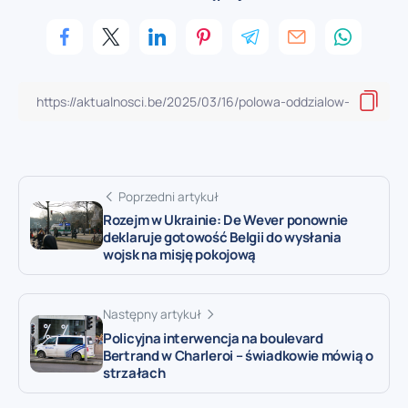
Poprzedni artykuł
Rozejm w Ukrainie: De Wever ponownie
deklaruje gotowość Belgii do wysłania
wojsk na misję pokojową
Następny artykuł
Policyjna interwencja na boulevard
Bertrand w Charleroi – świadkowie mówią o
strzałach