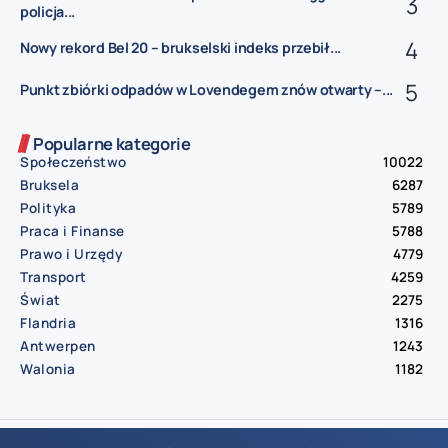
policja...
Nowy rekord Bel 20 – brukselski indeks przebił...
Punkt zbiórki odpadów w Lovendegem znów otwarty –...
Popularne kategorie
Społeczeństwo
10022
Bruksela
6287
Polityka
5789
Praca i Finanse
5788
Prawo i Urzędy
4779
Transport
4259
Świat
2275
Flandria
1316
Antwerpen
1243
Walonia
1182
© Aktualnosci.be – All Right Reserved 2016-2026