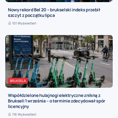
Nowy rekord Bel 20 – brukselski indeks przebił
szczyt z początku lipca
101 Wyświetleń
BRUKSELA
Współdzielone hulajnogi elektryczne znikną z
Brukseli 1 września – o terminie zdecydował spór
licencyjny
116 Wyświetleń