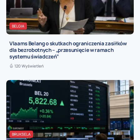
BELGIA
Vlaams Belang o skutkach ograniczenia zasiłków
dla bezrobotnych – „przesunięcie w ramach
systemu świadczeń”
120 Wyświetleń
BRUKSELA