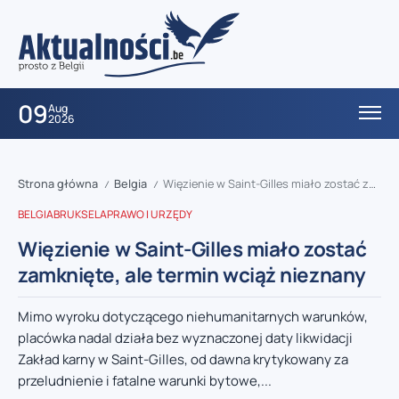
09
Aug
2026
Strona główna
Belgia
Więzienie w Saint-Gilles miało zostać zamknięte, ale termin wciąż nieznany
/
/
BELGIA
BRUKSELA
PRAWO I URZĘDY
Więzienie w Saint-Gilles miało zostać
zamknięte, ale termin wciąż nieznany
Mimo wyroku dotyczącego niehumanitarnych warunków,
placówka nadal działa bez wyznaczonej daty likwidacji
Zakład karny w Saint-Gilles, od dawna krytykowany za
przeludnienie i fatalne warunki bytowe,...