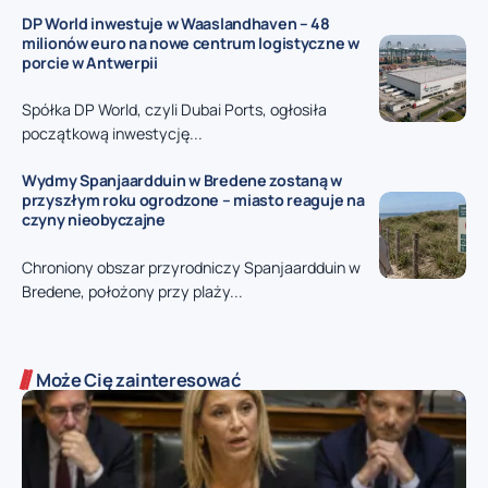
DP World inwestuje w Waaslandhaven – 48
milionów euro na nowe centrum logistyczne w
porcie w Antwerpii
Spółka DP World, czyli Dubai Ports, ogłosiła
początkową inwestycję...
Wydmy Spanjaardduin w Bredene zostaną w
przyszłym roku ogrodzone – miasto reaguje na
czyny nieobyczajne
Chroniony obszar przyrodniczy Spanjaardduin w
Bredene, położony przy plaży...
Może Cię zainteresować