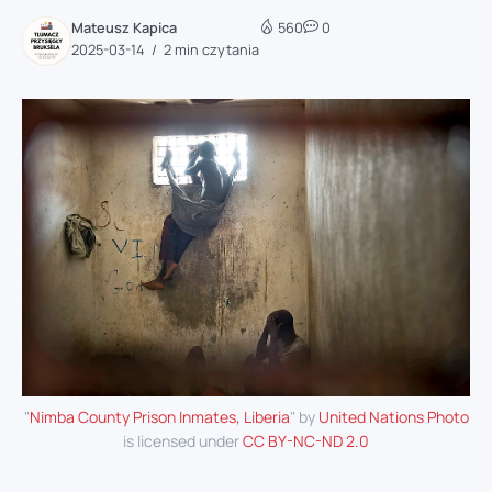
Mateusz Kapica
560
0
2025-03-14
2 min czytania
"
Nimba County Prison Inmates, Liberia
" by
United Nations Photo
is licensed under
CC BY-NC-ND 2.0