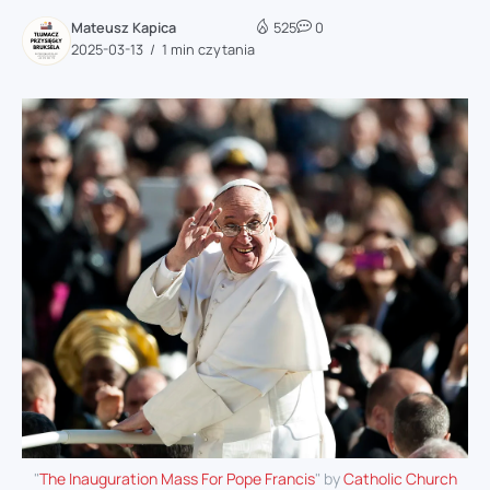
Mateusz Kapica
525
0
2025-03-13
1 min czytania
"
The Inauguration Mass For Pope Francis
" by
Catholic Church