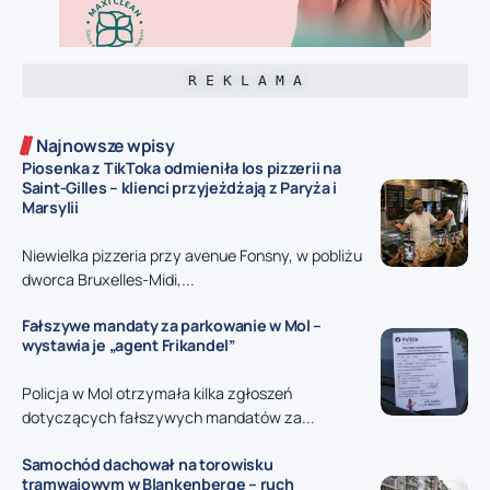
R E K L A M A
Najnowsze wpisy
Piosenka z TikToka odmieniła los pizzerii na
Saint-Gilles – klienci przyjeżdżają z Paryża i
Marsylii
Niewielka pizzeria przy avenue Fonsny, w pobliżu
dworca Bruxelles-Midi,...
Fałszywe mandaty za parkowanie w Mol –
wystawia je „agent Frikandel”
Policja w Mol otrzymała kilka zgłoszeń
dotyczących fałszywych mandatów za...
Samochód dachował na torowisku
tramwajowym w Blankenberge – ruch