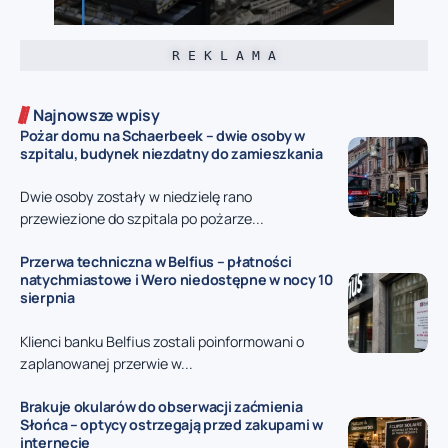
R E K L A M A
Najnowsze wpisy
Pożar domu na Schaerbeek – dwie osoby w
szpitalu, budynek niezdatny do zamieszkania
Dwie osoby zostały w niedzielę rano
przewiezione do szpitala po pożarze...
Przerwa techniczna w Belfius – płatności
natychmiastowe i Wero niedostępne w nocy 10
sierpnia
Klienci banku Belfius zostali poinformowani o
zaplanowanej przerwie w...
Brakuje okularów do obserwacji zaćmienia
Słońca – optycy ostrzegają przed zakupami w
internecie