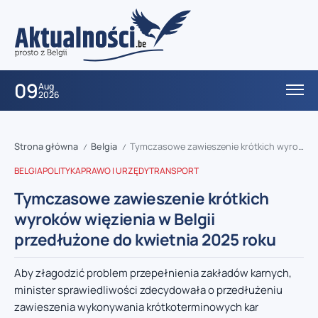
09
Aug
2026
Strona główna
Belgia
Tymczasowe zawieszenie krótkich wyroków więzienia w Belgii przedłużone do kwietnia 2025 roku
/
/
BELGIA
POLITYKA
PRAWO I URZĘDY
TRANSPORT
Tymczasowe zawieszenie krótkich
wyroków więzienia w Belgii
przedłużone do kwietnia 2025 roku
Aby złagodzić problem przepełnienia zakładów karnych,
minister sprawiedliwości zdecydowała o przedłużeniu
zawieszenia wykonywania krótkoterminowych kar