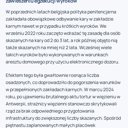
zawieszeniu egzekucji wyroków
W poprzednich latach belgijska polityka penitencjarna
zakładała obowiązkowe odbywanie kary w zakładzie
karnym nawet w przypadku krótkich wyroków. We
wrześniu 2022 roku zaczęto wdrażać tę zasadę dla osób
skazanych na kary od 2 do 3 lat, a rok później objęto nią
także skazanych na mniej niż 2 lata. Wcześniej wiele
takich wyroków było wykonywanych w warunkach
aresztu domowego przy użyciu elektronicznego dozoru.
Efektem tego była gwałtownie rosnąca liczba
osadzonych, co doprowadziło do pogorszenia warunków
w przepełnionych zakładach karnych. W marcu 2024
roku, po ujawnieniu brutalnego aktu tortur w więzieniu w
Antwerpii, strażnicy więzienni stanowczo skrytykowali
rząd za brak odpowiedniego przygotowania
infrastruktury do zwiększonej liczby skazanych. Spośród
piętnastu zaplanowanych małych placówek