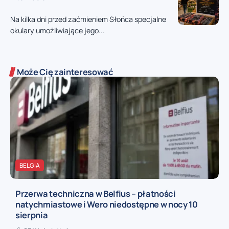
Na kilka dni przed zaćmieniem Słońca specjalne
okulary umożliwiające jego...
Może Cię zainteresować
BELGIA
Przerwa techniczna w Belfius – płatności
natychmiastowe i Wero niedostępne w nocy 10
sierpnia