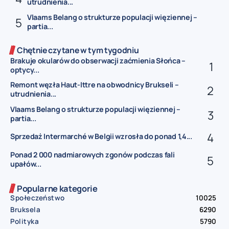
utrudnienia...
Vlaams Belang o strukturze populacji więziennej –
partia...
Chętnie czytane w tym tygodniu
Brakuje okularów do obserwacji zaćmienia Słońca –
optycy...
Remont węzła Haut-Ittre na obwodnicy Brukseli –
utrudnienia...
Vlaams Belang o strukturze populacji więziennej –
partia...
Sprzedaż Intermarché w Belgii wzrosła do ponad 1,4...
Ponad 2 000 nadmiarowych zgonów podczas fali
upałów...
Popularne kategorie
Społeczeństwo
10025
Bruksela
6290
Polityka
5790