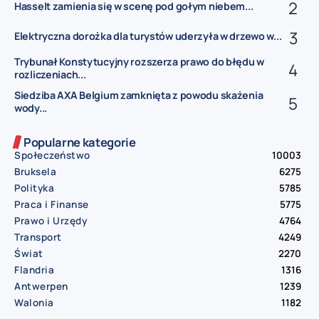
Hasselt zamienia się w scenę pod gołym niebem...
Elektryczna dorożka dla turystów uderzyła w drzewo w...
Trybunał Konstytucyjny rozszerza prawo do błędu w
rozliczeniach...
Siedziba AXA Belgium zamknięta z powodu skażenia
wody...
Popularne kategorie
Społeczeństwo
10003
Bruksela
6275
Polityka
5785
Praca i Finanse
5775
Prawo i Urzędy
4764
Transport
4249
Świat
2270
Flandria
1316
Antwerpen
1239
Walonia
1182