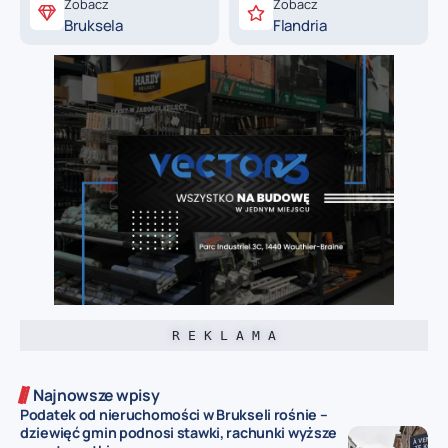
Zobacz
Zobacz
Bruksela
Flandria
R E K L A M A
Najnowsze wpisy
Podatek od nieruchomości w Brukseli rośnie –
dziewięć gmin podnosi stawki, rachunki wyższe