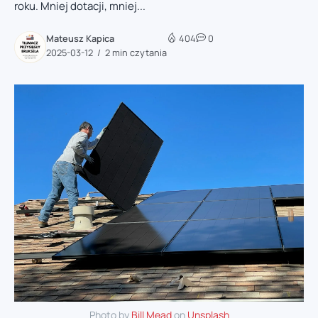
roku. Mniej dotacji, mniej...
Mateusz Kapica
404
0
2025-03-12
2 min czytania
Photo by
Bill Mead
on
Unsplash