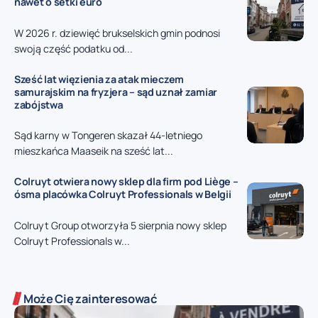
nawet o setki euro
W 2026 r. dziewięć brukselskich gmin podnosi
swoją część podatku od...
Sześć lat więzienia za atak mieczem
samurajskim na fryzjera – sąd uznał zamiar
zabójstwa
Sąd karny w Tongeren skazał 44-letniego
mieszkańca Maaseik na sześć lat...
Colruyt otwiera nowy sklep dla firm pod Liège –
ósma placówka Colruyt Professionals w Belgii
Colruyt Group otworzyła 5 sierpnia nowy sklep
Colruyt Professionals w...
Może Cię zainteresować