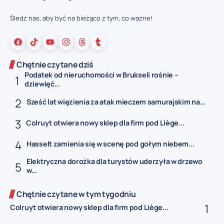
Śledź nas, aby być na bieżąco z tym, co ważne!
Chętnie czytane dziś
Podatek od nieruchomości w Brukseli rośnie –
dziewięć...
Sześć lat więzienia za atak mieczem samurajskim na...
Colruyt otwiera nowy sklep dla firm pod Liège...
Hasselt zamienia się w scenę pod gołym niebem...
Elektryczna dorożka dla turystów uderzyła w drzewo
w...
Chętnie czytane w tym tygodniu
Colruyt otwiera nowy sklep dla firm pod Liège...