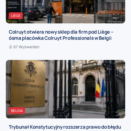
LIÈGE
Colruyt otwiera nowy sklep dla firm pod Liège –
ósma placówka Colruyt Professionals w Belgii
67 Wyświetleń
BELGIA
Trybunał Konstytucyjny rozszerza prawo do błędu