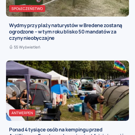
SPOŁECZEŃSTWO
Wydmy przy plaży naturystów w Bredene zostaną
ogrodzone – w tym roku blisko 50 mandatów za
czyny nieobyczajne
55 Wyświetleń
ANTWERPEN
Ponad 4 tysiące osób na kempingu przed