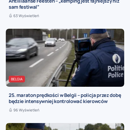
Antilliaanse Feesten – „kemping jest fajniejszy niż
sam festiwal”
63 Wyświetleń
BELGIA
25. maraton prędkości w Belgii – policja przez dobę
będzie intensywniej kontrolować kierowców
96 Wyświetleń