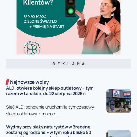
R E K L A M A
Najnowsze wpisy
ALDI otwiera kolejny sklep outletowy – tym
razem w Lanaken, do 22 sierpnia 2026 r.
Sieć ALDI ponownie uruchomiła tymczasowy
sklep outletowy z mocno...
Wydmy przy plaży naturystów w Bredene
zostaną ogrodzone – w tym roku blisko 50