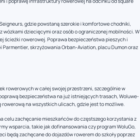
eni i poprawę infrastruktury rowerowej na odcinku od square
Seigneurs, gdzie powstaną szerokie i komfortowe chodniki,
z wózkami dziecięcymi oraz osób o ograniczonej mobilności. W
ej ścieżki rowerowej. Poprawa bezpieczeństwa pieszych i
i Parmentier, skrzyżowania Orban-Aviation, placu Dumon oraz
żek rowerowych w całej swojej przestrzeni, szczególnie w
 poprawą bezpieczeństwa na już istniejących trasach, Woluwe-
 rowerową na wszystkich ulicach, gdzie jest to możliwe.
a celu zachęcanie mieszkańców do częstszego korzystania z
my wsparcia, takie jak dofinansowania czy program WoluGo,
eci będą zachęcane do dojazdów rowerem do szkoły poprzez