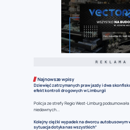
R E K L A M A
Najnowsze wpisy
Dziewięć zatrzymanych praw jazdy i dwa skonfisk
efekt kontroli drogowych w Limburgii
Policja ze strefy Regio West-Limburg podsumowała 
niedawnych...
Kolejny ciężki wypadek na dworcu autobusowym w
sytuacja dotyka nas wszystkich”