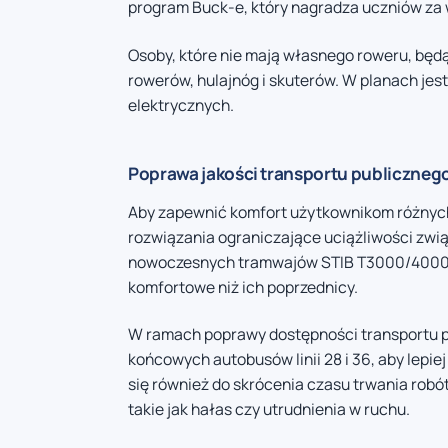
program Buck-e, który nagradza uczniów za 
Osoby, które nie mają własnego roweru, będą
rowerów, hulajnóg i skuterów. W planach jes
elektrycznych.
Poprawa jakości transportu publicznego 
Aby zapewnić komfort użytkownikom różnyc
rozwiązania ograniczające uciążliwości zwi
nowoczesnych tramwajów STIB T3000/4000 na l
komfortowe niż ich poprzednicy.
W ramach poprawy dostępności transportu p
końcowych autobusów linii 28 i 36, aby lepi
się również do skrócenia czasu trwania rob
takie jak hałas czy utrudnienia w ruchu.