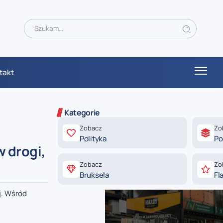
takt
Kategorie
Zobacz
Zo
Polityka
Po
 drogi,
Zobacz
Zo
Bruksela
Fl
j. Wśród