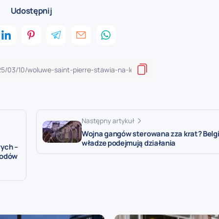
Udostępnij
Następny artykuł
Wojna gangów sterowana zza krat? Belgi
władze podejmują działania
ych –
hodów