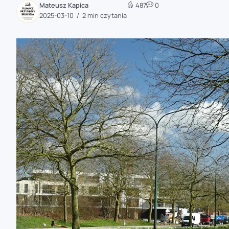
Mateusz Kapica
487
0
zaobserwuj nas
2025-03-10
2 min czytania
zaobserwuj nas
zaobserwuj nas
zaobserwuj nas