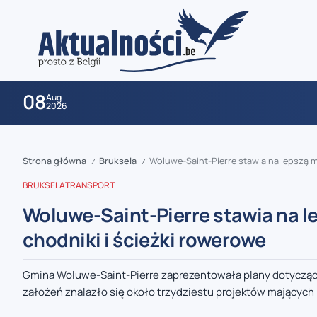
08
Aug
2026
Strona główna
Bruksela
Woluwe-Saint-Pierre stawia na lepszą m
/
/
BRUKSELA
TRANSPORT
Woluwe-Saint-Pierre stawia na l
chodniki i ścieżki rowerowe
zaobserwuj nas
Gmina Woluwe-Saint-Pierre zaprezentowała plany dotyczące 
założeń znalazło się około trzydziestu projektów mających n
zaobserwuj nas