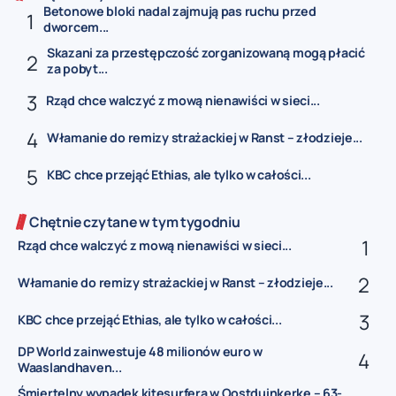
Betonowe bloki nadal zajmują pas ruchu przed
dworcem...
Skazani za przestępczość zorganizowaną mogą płacić
za pobyt...
Rząd chce walczyć z mową nienawiści w sieci...
Włamanie do remizy strażackiej w Ranst – złodzieje...
KBC chce przejąć Ethias, ale tylko w całości...
Chętnie czytane w tym tygodniu
Rząd chce walczyć z mową nienawiści w sieci...
Włamanie do remizy strażackiej w Ranst – złodzieje...
KBC chce przejąć Ethias, ale tylko w całości...
DP World zainwestuje 48 milionów euro w
Waaslandhaven...
Śmiertelny wypadek kitesurfera w Oostduinkerke – 63-