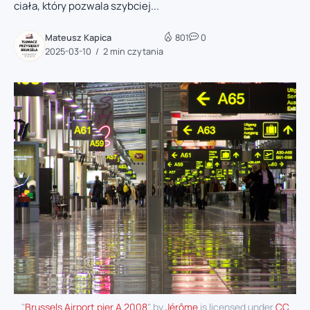
ciała, który pozwala szybciej...
Mateusz Kapica
801
0
2025-03-10
2 min czytania
"
Brussels Airport pier A 2008
" by
Jérôme
is licensed under
CC