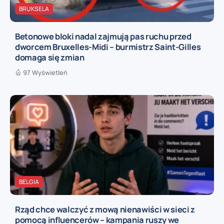
BRUKSELA
Betonowe bloki nadal zajmują pas ruchu przed
dworcem Bruxelles-Midi – burmistrz Saint-Gilles
domaga się zmian
97 Wyświetleń
BELGIA
Rząd chce walczyć z mową nienawiści w sieci z
pomocą influencerów – kampania ruszy we