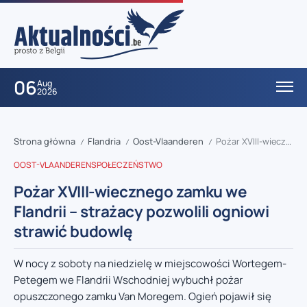
06
Aug
2026
Strona główna
Flandria
Oost-Vlaanderen
Pożar XVIII-wiecznego zamku we Flandrii – strażacy pozwolili ogniowi strawić budowlę
/
/
/
OOST-VLAANDEREN
SPOŁECZEŃSTWO
Pożar XVIII-wiecznego zamku we
Flandrii – strażacy pozwolili ogniowi
strawić budowlę
W nocy z soboty na niedzielę w miejscowości Wortegem-
Petegem we Flandrii Wschodniej wybuchł pożar
opuszczonego zamku Van Moregem. Ogień pojawił się