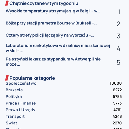
Chętnie czytane w tym tygodniu
Wysokie temperatury utrzymują się w Belgii – w...
Bójka przy stacji premetra Bourse w Brukseli –...
Cztery strefy policji łączą siły na wybrzeżu –...
Laboratorium narkotykowe w dzielnicy mieszkaniowej
w Mol –...
Palestyński lekarz ze stypendium w Antwerpii nie
może...
Popularne kategorie
Społeczeństwo
10000
Bruksela
6272
Polityka
5785
Praca i Finanse
5773
Prawo i Urzędy
4761
Transport
4248
Świat
2270