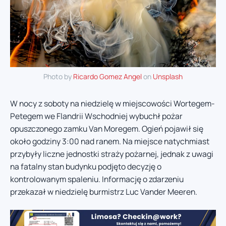
Photo by
Ricardo Gomez Angel
on
Unsplash
W nocy z soboty na niedzielę w miejscowości Wortegem-
Petegem we Flandrii Wschodniej wybuchł pożar
opuszczonego zamku Van Moregem. Ogień pojawił się
około godziny 3:00 nad ranem. Na miejsce natychmiast
przybyły liczne jednostki straży pożarnej, jednak z uwagi
na fatalny stan budynku podjęto decyzję o
kontrolowanym spaleniu. Informację o zdarzeniu
przekazał w niedzielę burmistrz Luc Vander Meeren.