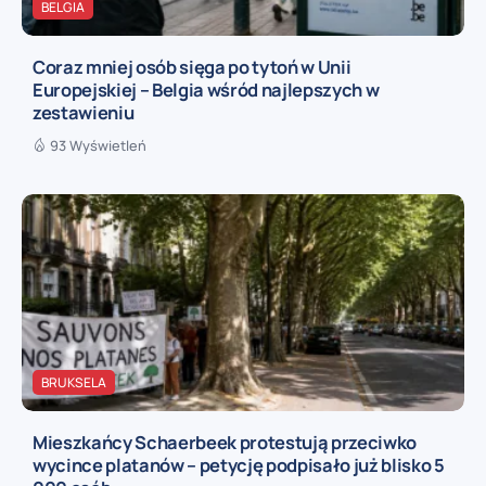
BELGIA
Coraz mniej osób sięga po tytoń w Unii
Europejskiej – Belgia wśród najlepszych w
zestawieniu
93 Wyświetleń
BRUKSELA
Mieszkańcy Schaerbeek protestują przeciwko
wycince platanów – petycję podpisało już blisko 5