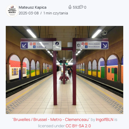
Mateusz Kapica
592
0
2025-03-08
1 min czytania
"
Bruxelles / Brussel - Metro - Clemenceau
" by
IngolfBLN
is
licensed under
CC BY-SA 2.0