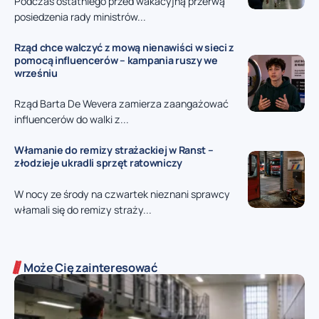
Podczas ostatniego przed wakacyjną przerwą
posiedzenia rady ministrów...
Rząd chce walczyć z mową nienawiści w sieci z
pomocą influencerów – kampania ruszy we
wrześniu
Rząd Barta De Wevera zamierza zaangażować
influencerów do walki z...
Włamanie do remizy strażackiej w Ranst –
złodzieje ukradli sprzęt ratowniczy
W nocy ze środy na czwartek nieznani sprawcy
włamali się do remizy straży...
Może Cię zainteresować