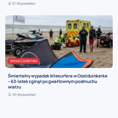
57 Wyświetleń
SPOŁECZEŃSTWO
Śmiertelny wypadek kitesurfera w Oostduinkerke
– 63-latek zginął po gwałtownym podmuchu
wiatru
131 Wyświetleń