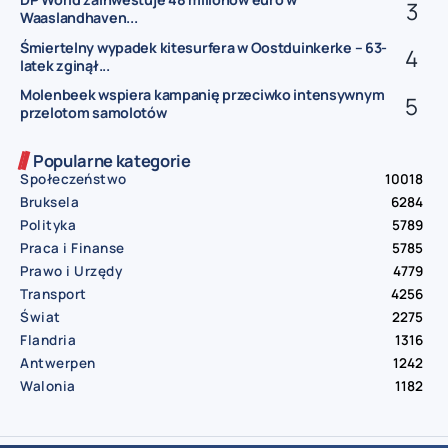
Waaslandhaven...
Śmiertelny wypadek kitesurfera w Oostduinkerke – 63-
latek zginął...
Molenbeek wspiera kampanię przeciwko intensywnym
przelotom samolotów
Popularne kategorie
Społeczeństwo
10018
Bruksela
6284
Polityka
5789
Praca i Finanse
5785
Prawo i Urzędy
4779
Transport
4256
Świat
2275
Flandria
1316
Antwerpen
1242
Walonia
1182