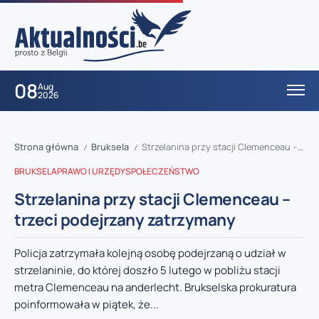
08
Aug
2026
Strona główna
Bruksela
Strzelanina przy stacji Clemenceau – trzeci podejrzany zatrzymany
/
/
BRUKSELA
PRAWO I URZĘDY
SPOŁECZEŃSTWO
Strzelanina przy stacji Clemenceau –
trzeci podejrzany zatrzymany
Policja zatrzymała kolejną osobę podejrzaną o udział w
strzelaninie, do której doszło 5 lutego w pobliżu stacji
metra Clemenceau na anderlecht. Brukselska prokuratura
poinformowała w piątek, że...