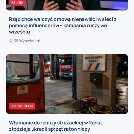
BELGIA
Rząd chce walczyć z mową nienawiści w sieci z
pomocą influencerów – kampania ruszy we
wrześniu
56 Wyświetleń
ANTWERPEN
Włamanie do remizy strażackiej w Ranst –
złodzieje ukradli sprzęt ratowniczy