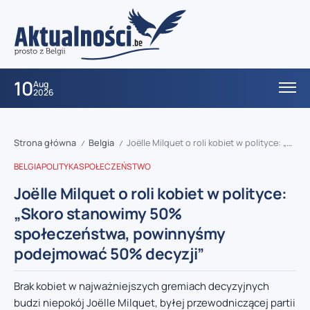
10
Aug
2026
Strona główna
Belgia
Joëlle Milquet o roli kobiet w polityce: „Skoro stanowimy 50% społeczeństwa, powinnyśmy podejmować 50% decyzji”
/
/
BELGIA
POLITYKA
SPOŁECZEŃSTWO
Joëlle Milquet o roli kobiet w polityce:
„Skoro stanowimy 50%
społeczeństwa, powinnyśmy
podejmować 50% decyzji”
Brak kobiet w najważniejszych gremiach decyzyjnych
budzi niepokój Joëlle Milquet, byłej przewodniczącej partii