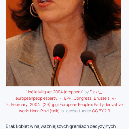
"
Joëlle Milquet 2004 (cropped)
" by
Flickr_-
_europeanpeoplesparty_-_EPP_Congress_Brussels_4-
5_February_2004_(29).jpg: European People's Party derivative
work: Herzi Pinki (talk)
is licensed under
CC BY 2.0
Brak kobiet w najważniejszych gremiach decyzyjnych