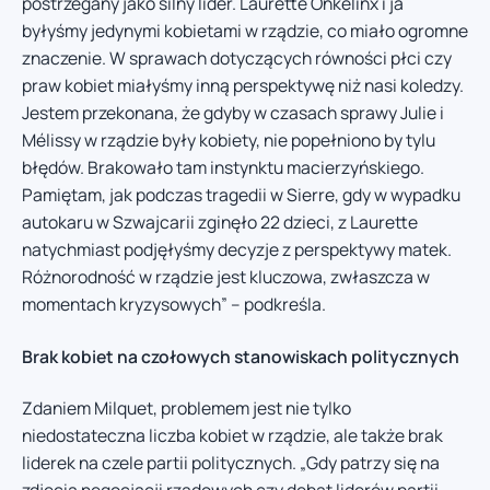
postrzegany jako silny lider. Laurette Onkelinx i ja
byłyśmy jedynymi kobietami w rządzie, co miało ogromne
znaczenie. W sprawach dotyczących równości płci czy
praw kobiet miałyśmy inną perspektywę niż nasi koledzy.
Jestem przekonana, że gdyby w czasach sprawy Julie i
Mélissy w rządzie były kobiety, nie popełniono by tylu
błędów. Brakowało tam instynktu macierzyńskiego.
Pamiętam, jak podczas tragedii w Sierre, gdy w wypadku
autokaru w Szwajcarii zginęło 22 dzieci, z Laurette
natychmiast podjęłyśmy decyzje z perspektywy matek.
Różnorodność w rządzie jest kluczowa, zwłaszcza w
momentach kryzysowych” – podkreśla.
Brak kobiet na czołowych stanowiskach politycznych
Zdaniem Milquet, problemem jest nie tylko
niedostateczna liczba kobiet w rządzie, ale także brak
liderek na czele partii politycznych. „Gdy patrzy się na