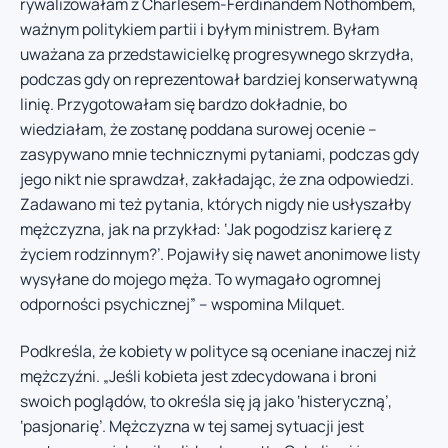
rywalizowałam z Charlesem-Ferdinandem Nothombem,
ważnym politykiem partii i byłym ministrem. Byłam
uważana za przedstawicielkę progresywnego skrzydła,
podczas gdy on reprezentował bardziej konserwatywną
linię. Przygotowałam się bardzo dokładnie, bo
wiedziałam, że zostanę poddana surowej ocenie –
zasypywano mnie technicznymi pytaniami, podczas gdy
jego nikt nie sprawdzał, zakładając, że zna odpowiedzi.
Zadawano mi też pytania, których nigdy nie usłyszałby
mężczyzna, jak na przykład: ‘Jak pogodzisz karierę z
życiem rodzinnym?’. Pojawiły się nawet anonimowe listy
wysyłane do mojego męża. To wymagało ogromnej
odporności psychicznej” – wspomina Milquet.
Podkreśla, że kobiety w polityce są oceniane inaczej niż
mężczyźni. „Jeśli kobieta jest zdecydowana i broni
swoich poglądów, to określa się ją jako ‘histeryczną’,
‘pasjonarię’. Mężczyzna w tej samej sytuacji jest