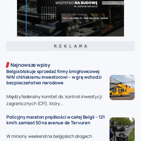
R E K L A M A
Najnowsze wpisy
Belgia blokuje sprzedaż firmy śmigłowcowej
NHV chińskiemu inwestorowi – w grę wchodzi
bezpieczeństwo narodowe
Międzyfederalny komitet ds. kontroli inwestycji
zagranicznych (CFI), który...
Policyjny maraton prędkości w całej Belgii – 121
km/h zamiast 50 na avenue de Tervuren
W miniony weekend na belgijskich drogach