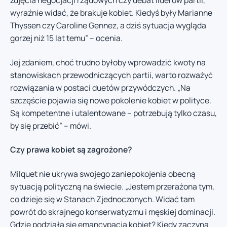
zdjęcia negocjacji rządowych czy debat liderów partii,
wyraźnie widać, że brakuje kobiet. Kiedyś były Marianne
Thyssen czy Caroline Gennez, a dziś sytuacja wygląda
gorzej niż 15 lat temu” – ocenia.
Jej zdaniem, choć trudno byłoby wprowadzić kwoty na
stanowiskach przewodniczących partii, warto rozważyć
rozwiązania w postaci duetów przywódczych. „Na
szczęście pojawia się nowe pokolenie kobiet w polityce.
Są kompetentne i utalentowane – potrzebują tylko czasu,
by się przebić” – mówi.
Czy prawa kobiet są zagrożone?
Milquet nie ukrywa swojego zaniepokojenia obecną
sytuacją polityczną na świecie. „Jestem przerażona tym,
co dzieje się w Stanach Zjednoczonych. Widać tam
powrót do skrajnego konserwatyzmu i męskiej dominacji.
Gdzie podziała się emancypacja kobiet? Kiedy zaczyna