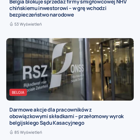
Belgia blokuje sprzedaż firmy śmigłowcowej NHV
chińskiemu inwestorowi – w grę wchodzi
bezpieczeństwo narodowe
53 Wyświetleń
BELGIA
Darmowe akcje dla pracowników z
obowiązkowymi składkami – przełomowy wyrok
belgijskiego Sądu Kasacyjnego
85 Wyświetleń