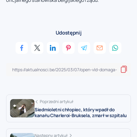
oficjalnego stanowiska belgijskiego rządu.
Udostępnij
Poprzedni artykuł
Siedmioletni chłopiec, który wpadł do
kanału Charleroi-Bruksela, zmarł w szpitalu
Następny artykuł