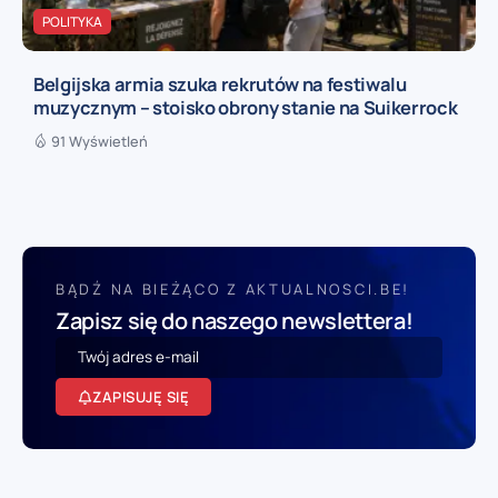
POLITYKA
Belgijska armia szuka rekrutów na festiwalu
muzycznym – stoisko obrony stanie na Suikerrock
91 Wyświetleń
BĄDŹ NA BIEŻĄCO Z AKTUALNOSCI.BE!
Zapisz się do naszego newslettera!
ZAPISUJĘ SIĘ