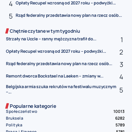
Opłaty Recupel wzrosną od 2027 roku – podwyżki...
Rząd federalny przedstawia nowy plan na rzecz osób...
Chętnie czytane w tym tygodniu
Strzały na Uccle – ranny mężczyzna trafił do...
Opłaty Recupel wzrosną od 2027 roku – podwyżki...
Rząd federalny przedstawia nowy plan na rzecz osób...
Remont dworca Bockstael na Laeken – zmiany w...
Belgijska armia szuka rekrutów na festiwalu muzycznym
–...
Popularne kategorie
Społeczeństwo
10013
Bruksela
6282
Polityka
5789
Praca i Finanse
5781