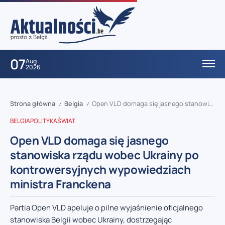
07
Aug
2026
Strona główna
Belgia
Open VLD domaga się jasnego stanowiska rządu wobec Ukrainy po kontrowersyjnych wypowiedziach ministra Franckena
/
/
BELGIA
POLITYKA
ŚWIAT
Open VLD domaga się jasnego
stanowiska rządu wobec Ukrainy po
kontrowersyjnych wypowiedziach
ministra Franckena
Partia Open VLD apeluje o pilne wyjaśnienie oficjalnego
stanowiska Belgii wobec Ukrainy, dostrzegając