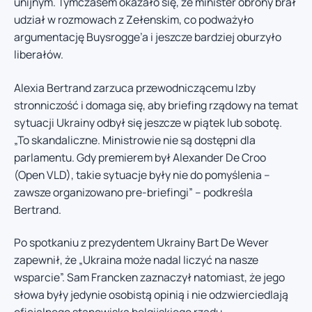
unijnym. Tymczasem okazało się, że minister obrony brał
udział w rozmowach z Zełenskim, co podważyło
argumentację Buysrogge’a i jeszcze bardziej oburzyło
liberałów.
Alexia Bertrand zarzuca przewodniczącemu Izby
stronniczość i domaga się, aby briefing rządowy na temat
sytuacji Ukrainy odbył się jeszcze w piątek lub sobotę.
„To skandaliczne. Ministrowie nie są dostępni dla
parlamentu. Gdy premierem był Alexander De Croo
(Open VLD), takie sytuacje były nie do pomyślenia –
zawsze organizowano pre-briefingi” – podkreśla
Bertrand.
Po spotkaniu z prezydentem Ukrainy Bart De Wever
zapewnił, że „Ukraina może nadal liczyć na nasze
wsparcie”. Sam Francken zaznaczył natomiast, że jego
słowa były jedynie osobistą opinią i nie odzwierciedlają