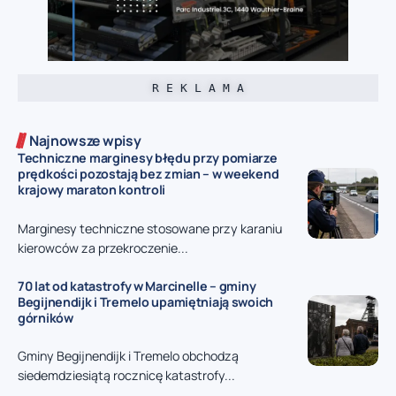
R E K L A M A
Najnowsze wpisy
Techniczne marginesy błędu przy pomiarze
prędkości pozostają bez zmian – w weekend
krajowy maraton kontroli
Marginesy techniczne stosowane przy karaniu
kierowców za przekroczenie...
70 lat od katastrofy w Marcinelle – gminy
Begijnendijk i Tremelo upamiętniają swoich
górników
Gminy Begijnendijk i Tremelo obchodzą
siedemdziesiątą rocznicę katastrofy...