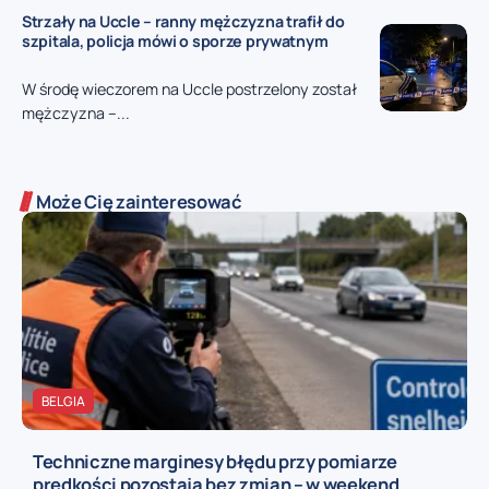
Strzały na Uccle – ranny mężczyzna trafił do
szpitala, policja mówi o sporze prywatnym
W środę wieczorem na Uccle postrzelony został
mężczyzna –...
Może Cię zainteresować
BELGIA
Techniczne marginesy błędu przy pomiarze
prędkości pozostają bez zmian – w weekend