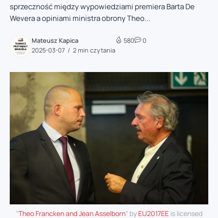
sprzeczność między wypowiedziami premiera Barta De
Wevera a opiniami ministra obrony Theo...
Mateusz Kapica
580
0
2025-03-07
2 min czytania
"
Theo Francken and Jean Asselborn
" by
EU2017EE
is licensed