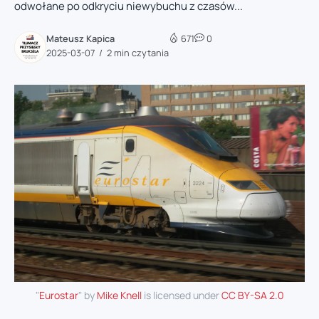
odwołane po odkryciu niewybuchu z czasów...
Mateusz Kapica
671
0
2025-03-07
2 min czytania
"
Eurostar
" by
Mike Knell
is licensed under
CC BY-SA 2.0