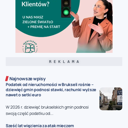
R E K L A M A
Najnowsze wpisy
Podatek od nieruchomości w Brukseli rośnie –
dziewięć gmin podnosi stawki, rachunki wyższe
nawet o setki euro
W 2026 r. dziewięć brukselskich gmin podnosi
swoją część podatku od...
Sześć lat więzienia za atak mieczem