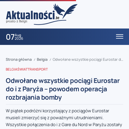
07
Aug
2026
Strona główna
Belgia
Odwołane wszystkie pociągi Eurostar do i z Paryża – powodem operacja rozbrajania bomby
/
/
BELGIA
ŚWIAT
TRANSPORT
Odwołane wszystkie pociągi Eurostar
do i z Paryża – powodem operacja
rozbrajania bomby
W piątek podróżni korzystający z pociągów Eurostar
musieli zmierzyć się z poważnymi utrudnieniami.
Wszystkie połączenia do i z Gare du Nord w Paryżu zostały