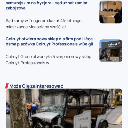
samurajskim na fryzjera – sąd uznał zamiar
zabójstwa
Sąd karny w Tongeren skazał 44-letniego
mieszkańca Maaseik na sześć lat...
Colruyt otwiera nowy sklep dla firm pod Liège –
ósma placówka Colruyt Professionals w Belgii
Colruyt Group otworzyła 5 sierpnia nowy sklep
Colruyt Professionals w...
Może Cię zainteresować