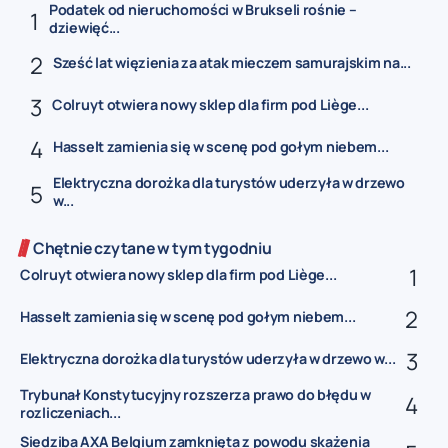
Podatek od nieruchomości w Brukseli rośnie –
dziewięć...
Sześć lat więzienia za atak mieczem samurajskim na...
Colruyt otwiera nowy sklep dla firm pod Liège...
Hasselt zamienia się w scenę pod gołym niebem...
Elektryczna dorożka dla turystów uderzyła w drzewo
w...
Chętnie czytane w tym tygodniu
Colruyt otwiera nowy sklep dla firm pod Liège...
Hasselt zamienia się w scenę pod gołym niebem...
Elektryczna dorożka dla turystów uderzyła w drzewo w...
Trybunał Konstytucyjny rozszerza prawo do błędu w
rozliczeniach...
Siedziba AXA Belgium zamknięta z powodu skażenia