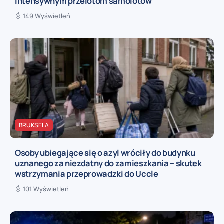
intensywnym przelotom samolotów
149 Wyświetleń
BRUKSELA
Osoby ubiegające się o azyl wróciły do budynku
uznanego za niezdatny do zamieszkania – skutek
wstrzymania przeprowadzki do Uccle
101 Wyświetleń