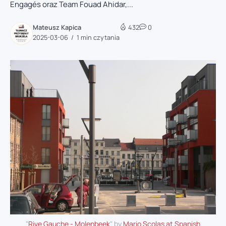
Engagés oraz Team Fouad Ahidar,...
Mateusz Kapica
432
0
2025-03-06
1 min czytania
"
Rive Gauche - Molenbeek
" by
Mario Scolas at Spanish