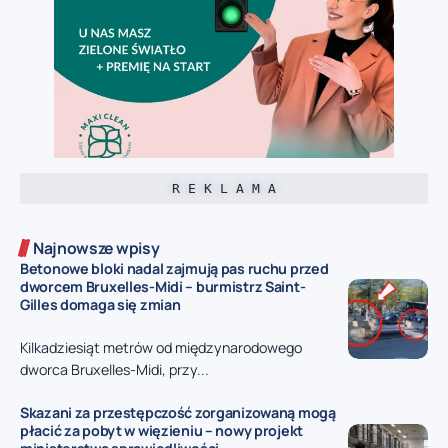
R E K L A M A
Najnowsze wpisy
Betonowe bloki nadal zajmują pas ruchu przed
dworcem Bruxelles-Midi – burmistrz Saint-
Gilles domaga się zmian
Kilkadziesiąt metrów od międzynarodowego
dworca Bruxelles-Midi, przy...
Skazani za przestępczość zorganizowaną mogą
płacić za pobyt w więzieniu – nowy projekt