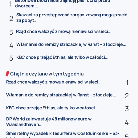
Betonowe bloki nadal zajmują pas ruchu przed
dworcem...
Skazani za przestępczość zorganizowaną mogą płacić
za pobyt...
Rząd chce walczyć z mową nienawiści w sieci...
Włamanie do remizy strażackiej w Ranst – złodzieje...
KBC chce przejąć Ethias, ale tylko w całości...
Chętnie czytane w tym tygodniu
Rząd chce walczyć z mową nienawiści w sieci...
Włamanie do remizy strażackiej w Ranst – złodzieje...
KBC chce przejąć Ethias, ale tylko w całości...
DP World zainwestuje 48 milionów euro w
Waaslandhaven...
Śmiertelny wypadek kitesurfera w Oostduinkerke – 63-