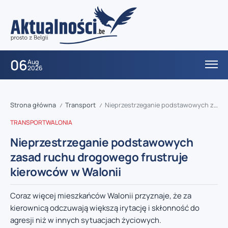
06
Aug
2026
Strona główna
Transport
Nieprzestrzeganie podstawowych zasad ruchu drogowego frustruje kierowców w Walonii
/
/
TRANSPORT
WALONIA
Nieprzestrzeganie podstawowych
zasad ruchu drogowego frustruje
kierowców w Walonii
Coraz więcej mieszkańców Walonii przyznaje, że za
kierownicą odczuwają większą irytację i skłonność do
agresji niż w innych sytuacjach życiowych.