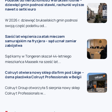
Podatek od nieruchomości w Brukseli rośnie –
dziewięć gmin podnosi stawki, rachunki wyższe
nawet o setki euro
W 2026 r. dziewięć brukselskich gmin podnosi
swoją część podatku od...
Sześć lat więzienia za atak mieczem
samurajskim na fryzjera – sąd uznał zamiar
zabójstwa
Sąd karny w Tongeren skazał 44-letniego
mieszkańca Maaseik na sześć lat...
Colruyt otwiera nowy sklep dla firm pod Liège –
ósma placówka Colruyt Professionals w Belgii
Colruyt Group otworzyła 5 sierpnia nowy sklep
Colruyt Professionals w...