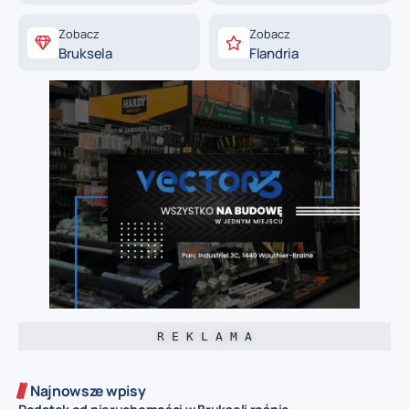
Zobacz
Zobacz
Bruksela
Flandria
R E K L A M A
Najnowsze wpisy