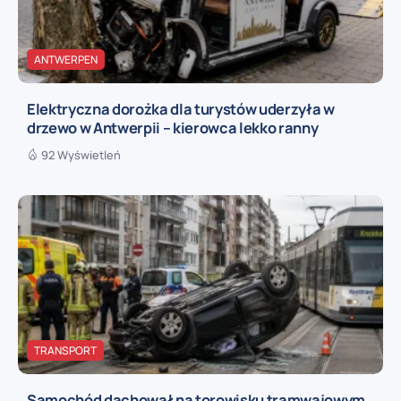
ANTWERPEN
Elektryczna dorożka dla turystów uderzyła w
drzewo w Antwerpii – kierowca lekko ranny
92 Wyświetleń
TRANSPORT
Samochód dachował na torowisku tramwajowym