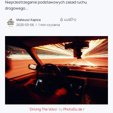
Nieprzestrzeganie podstawowych zasad ruchu
drogowego...
Mateusz Kapica
445
0
2025-03-06
1 min czytania
"
Driving The Volvo
" by
PhotoDu.de /