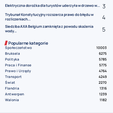
Elektryczna dorożka dla turystów uderzyła w drzewo w...
Trybunał Konstytucyjny rozszerza prawo do błędu w
rozliczeniach...
Siedziba AXA Belgium zamknięta z powodu skażenia
wody...
Popularne kategorie
Społeczeństwo
10003
Bruksela
6275
Polityka
5785
Praca i Finanse
5775
Prawo i Urzędy
4764
Transport
4249
Świat
2270
Flandria
1316
Antwerpen
1239
Walonia
1182