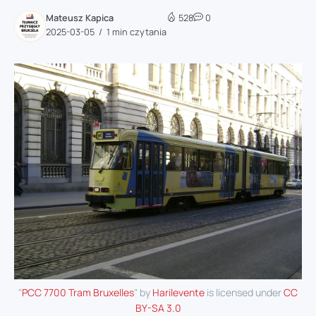
Mateusz Kapica
528
0
2025-03-05
1 min czytania
"
PCC 7700 Tram Bruxelles
" by
Harilevente
is licensed under
CC
BY-SA 3.0