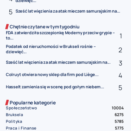
dziewięć...
Sześć lat więzienia za atak mieczem samurajskim na...
Chętnie czytane w tym tygodniu
FDA zatwierdziła szczepionkę Moderny przeciw grypie –
to...
Podatek od nieruchomości w Brukseli rośnie –
dziewięć...
Sześć lat więzienia za atak mieczem samurajskim na...
Colruyt otwiera nowy sklep dla firm pod Liège...
Hasselt zamienia się w scenę pod gołym niebem...
Popularne kategorie
Społeczeństwo
10004
Bruksela
6275
Polityka
5785
Praca i Finanse
5775