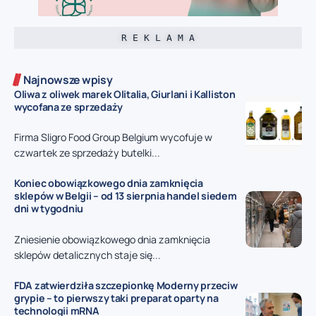
R E K L A M A
Najnowsze wpisy
Oliwa z oliwek marek Olitalia, Giurlani i Kalliston
wycofana ze sprzedaży
Firma Sligro Food Group Belgium wycofuje w
czwartek ze sprzedaży butelki...
Koniec obowiązkowego dnia zamknięcia
sklepów w Belgii – od 13 sierpnia handel siedem
dni w tygodniu
Zniesienie obowiązkowego dnia zamknięcia
sklepów detalicznych staje się...
FDA zatwierdziła szczepionkę Moderny przeciw
grypie – to pierwszy taki preparat oparty na
technologii mRNA