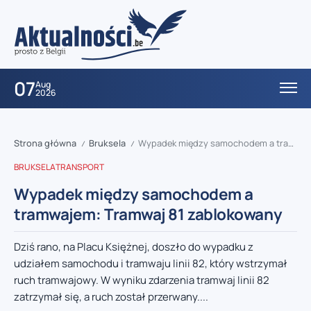
07
Aug
2026
Strona główna
Bruksela
Wypadek między samochodem a tramwajem: Tramwaj 81 zablokowany
/
/
BRUKSELA
TRANSPORT
Wypadek między samochodem a
tramwajem: Tramwaj 81 zablokowany
Dziś rano, na Placu Księżnej, doszło do wypadku z
udziałem samochodu i tramwaju linii 82, który wstrzymał
ruch tramwajowy. W wyniku zdarzenia tramwaj linii 82
zatrzymał się, a ruch został przerwany....