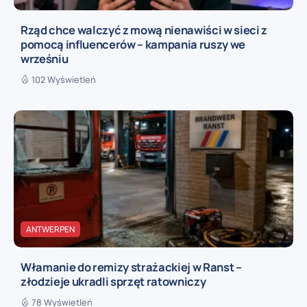
Rząd chce walczyć z mową nienawiści w sieci z
pomocą influencerów – kampania ruszy we
wrześniu
102 Wyświetleń
ANTWERPEN
Włamanie do remizy strażackiej w Ranst –
złodzieje ukradli sprzęt ratowniczy
78 Wyświetleń