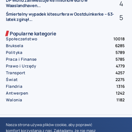
DP World zainwestuje 48 milionów euro w
Waaslandhaven...
Śmiertelny wypadek kitesurfera w Oostduinkerke – 63-
latek zginął...
Popularne kategorie
Społeczeństwo
10018
Bruksela
6285
Polityka
5789
Praca i Finanse
5785
Prawo i Urzędy
4779
Transport
4257
Świat
2275
Flandria
1316
Antwerpen
1242
Walonia
1182
© Aktualnosci.be – All Right Reserved 2016-2026
Nasza strona używa plików cookie, aby poprawić
komfort korzystania z niej. Zakładamy, że nie masz