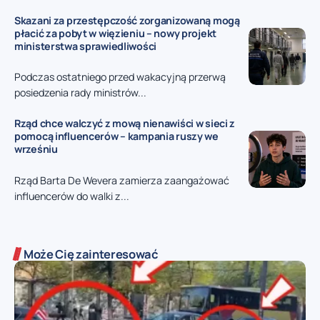
Skazani za przestępczość zorganizowaną mogą
płacić za pobyt w więzieniu – nowy projekt
ministerstwa sprawiedliwości
Podczas ostatniego przed wakacyjną przerwą
posiedzenia rady ministrów...
Rząd chce walczyć z mową nienawiści w sieci z
pomocą influencerów – kampania ruszy we
wrześniu
Rząd Barta De Wevera zamierza zaangażować
influencerów do walki z...
Może Cię zainteresować