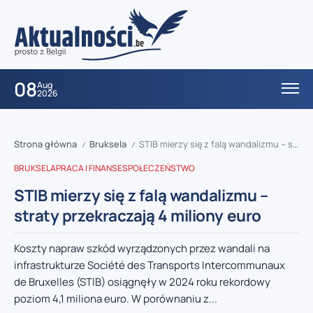
08
Aug
2026
Strona główna
Bruksela
STIB mierzy się z falą wandalizmu – straty przekraczają 4 miliony euro
/
/
BRUKSELA
PRACA I FINANSE
SPOŁECZEŃSTWO
STIB mierzy się z falą wandalizmu –
straty przekraczają 4 miliony euro
Koszty napraw szkód wyrządzonych przez wandali na
infrastrukturze Société des Transports Intercommunaux
de Bruxelles (STIB) osiągnęły w 2024 roku rekordowy
poziom 4,1 miliona euro. W porównaniu z...