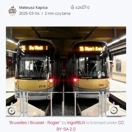
Mateusz Kapica
424
0
2025-03-04
2 min czytania
"
Bruxelles / Brussel - Rogier
" by
IngolfBLN
is licensed under
CC
BY-SA 2.0