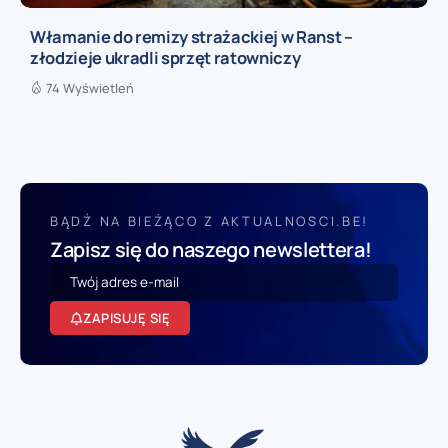
Włamanie do remizy strażackiej w Ranst –
złodzieje ukradli sprzęt ratowniczy
74 Wyświetleń
BĄDŹ NA BIEŻĄCO Z AKTUALNOSCI.BE!
Zapisz się do naszego newslettera!
ZAPISUJĘ SIĘ