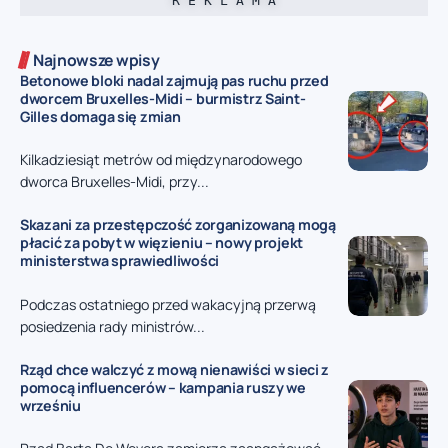
R E K L A M A
Najnowsze wpisy
Betonowe bloki nadal zajmują pas ruchu przed
dworcem Bruxelles-Midi – burmistrz Saint-
Gilles domaga się zmian
Kilkadziesiąt metrów od międzynarodowego
dworca Bruxelles-Midi, przy...
Skazani za przestępczość zorganizowaną mogą
płacić za pobyt w więzieniu – nowy projekt
ministerstwa sprawiedliwości
Podczas ostatniego przed wakacyjną przerwą
posiedzenia rady ministrów...
Rząd chce walczyć z mową nienawiści w sieci z
pomocą influencerów – kampania ruszy we
wrześniu