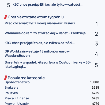
KBC chce przejąć Ethias, ale tylko w całości...
Chętnie czytane w tym tygodniu
Rząd chce walczyć z mową nienawiści w sieci...
Włamanie do remizy strażackiej w Ranst – złodzieje...
KBC chce przejąć Ethias, ale tylko w całości...
DP World zainwestuje 48 milionów euro w
Waaslandhaven...
Śmiertelny wypadek kitesurfera w Oostduinkerke – 63-
latek zginął...
Popularne kategorie
Społeczeństwo
10018
Bruksela
6285
Polityka
5789
Praca i Finanse
5785
Prawo i Urzędy
4779