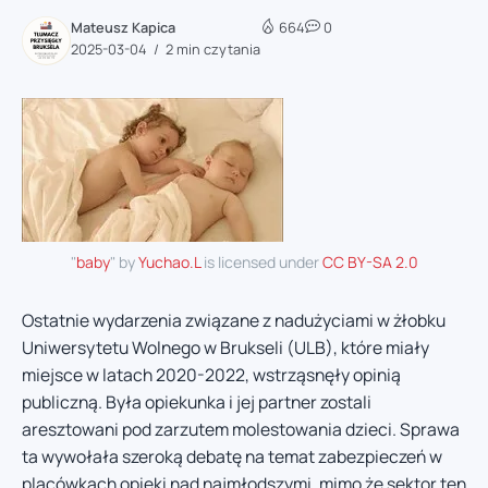
Mateusz Kapica
664
0
2025-03-04
2 min czytania
"
baby
" by
Yuchao.L
is licensed under
CC BY-SA 2.0
Ostatnie wydarzenia związane z nadużyciami w żłobku
Uniwersytetu Wolnego w Brukseli (ULB), które miały
miejsce w latach 2020-2022, wstrząsnęły opinią
publiczną. Była opiekunka i jej partner zostali
aresztowani pod zarzutem molestowania dzieci. Sprawa
ta wywołała szeroką debatę na temat zabezpieczeń w
placówkach opieki nad najmłodszymi, mimo że sektor ten