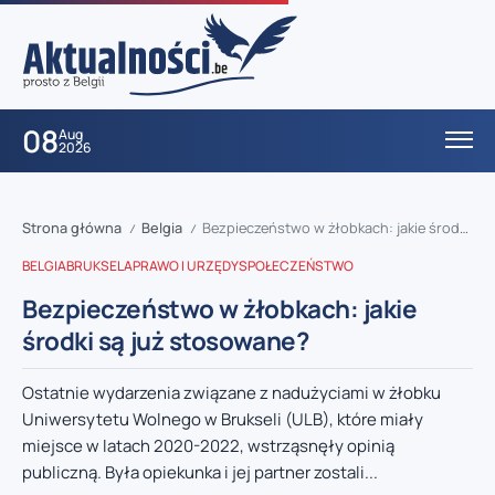
08
Aug
2026
Strona główna
Belgia
Bezpieczeństwo w żłobkach: jakie środki są już stosowane?
/
/
BELGIA
BRUKSELA
PRAWO I URZĘDY
SPOŁECZEŃSTWO
Bezpieczeństwo w żłobkach: jakie
środki są już stosowane?
Ostatnie wydarzenia związane z nadużyciami w żłobku
Uniwersytetu Wolnego w Brukseli (ULB), które miały
miejsce w latach 2020-2022, wstrząsnęły opinią
publiczną. Była opiekunka i jej partner zostali...