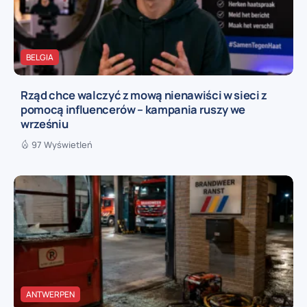
BELGIA
Rząd chce walczyć z mową nienawiści w sieci z
pomocą influencerów – kampania ruszy we
wrześniu
97 Wyświetleń
ANTWERPEN