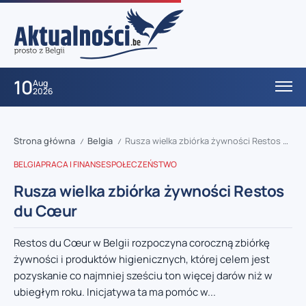
10
Aug
2026
Strona główna
Belgia
Rusza wielka zbiórka żywności Restos du Cœur
/
/
BELGIA
PRACA I FINANSE
SPOŁECZEŃSTWO
Rusza wielka zbiórka żywności Restos
du Cœur
Restos du Cœur w Belgii rozpoczyna coroczną zbiórkę
żywności i produktów higienicznych, której celem jest
pozyskanie co najmniej sześciu ton więcej darów niż w
ubiegłym roku. Inicjatywa ta ma pomóc w...