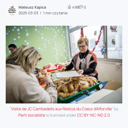
Mateusz Kapica
498
0
2025-03-03
1 min czytania
"
Visite de JC Cambadelis aux Restos du Coeur d'Alforville
" by
Parti socialiste
is licensed under
CC BY-NC-ND 2.0