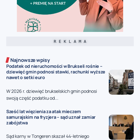
R E K L A M A
Najnowsze wpisy
Podatek od nieruchomości w Brukseli rośnie –
dziewięć gmin podnosi stawki, rachunki wyższe
nawet o setki euro
W 2026 r. dziewięć brukselskich gmin podnosi
swoją część podatku od...
Sześć lat więzienia za atak mieczem
samurajskim na fryzjera – sąd uznał zamiar
zabójstwa
Sąd karny w Tongeren skazał 44-letniego