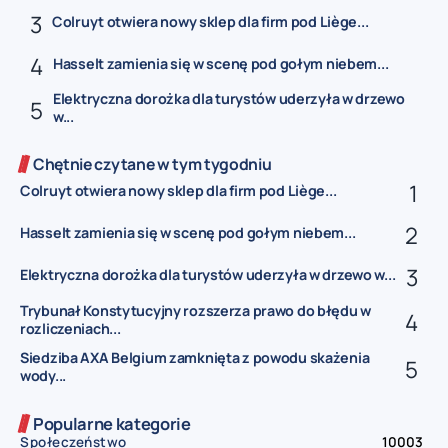
Colruyt otwiera nowy sklep dla firm pod Liège...
Hasselt zamienia się w scenę pod gołym niebem...
Elektryczna dorożka dla turystów uderzyła w drzewo
w...
Chętnie czytane w tym tygodniu
Colruyt otwiera nowy sklep dla firm pod Liège...
Hasselt zamienia się w scenę pod gołym niebem...
Elektryczna dorożka dla turystów uderzyła w drzewo w...
Trybunał Konstytucyjny rozszerza prawo do błędu w
rozliczeniach...
Siedziba AXA Belgium zamknięta z powodu skażenia
wody...
Popularne kategorie
Społeczeństwo
10003