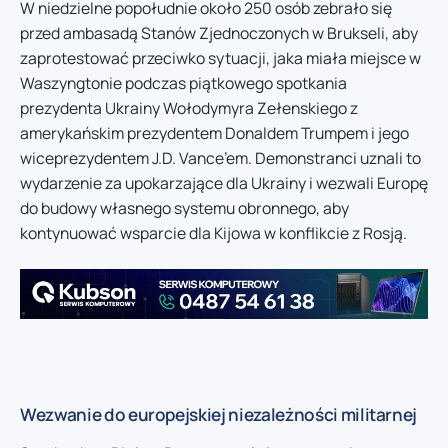
W niedzielne popołudnie około 250 osób zebrało się
przed ambasadą Stanów Zjednoczonych w Brukseli, aby
zaprotestować przeciwko sytuacji, jaka miała miejsce w
Waszyngtonie podczas piątkowego spotkania
prezydenta Ukrainy Wołodymyra Zełenskiego z
amerykańskim prezydentem Donaldem Trumpem i jego
wiceprezydentem J.D. Vance’em. Demonstranci uznali to
wydarzenie za upokarzające dla Ukrainy i wezwali Europę
do budowy własnego systemu obronnego, aby
kontynuować wsparcie dla Kijowa w konflikcie z Rosją.
Wezwanie do europejskiej niezależności militarnej