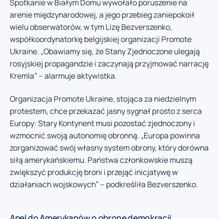
Spotkanie w Białym Domu wywołało poruszenie na
arenie międzynarodowej, a jego przebieg zaniepokoił
wielu obserwatorów, w tym Lizę Bezverszenko,
współkoordynatorkę belgijskiej organizacji Promote
Ukraine. „Obawiamy się, że Stany Zjednoczone ulegają
rosyjskiej propagandzie i zaczynają przyjmować narrację
Kremla” – alarmuje aktywistka.
Organizacja Promote Ukraine, stojąca za niedzielnym
protestem, chce przekazać jasny sygnał prosto z serca
Europy: Stary Kontynent musi pozostać zjednoczony i
wzmocnić swoją autonomię obronną. „Europa powinna
zorganizować swój własny system obrony, który dorówna
siłą amerykańskiemu. Państwa członkowskie muszą
zwiększyć produkcję broni i przejąć inicjatywę w
działaniach wojskowych” – podkreśliła Bezverszenko.
Apel do Amerykanów o obronę demokracji