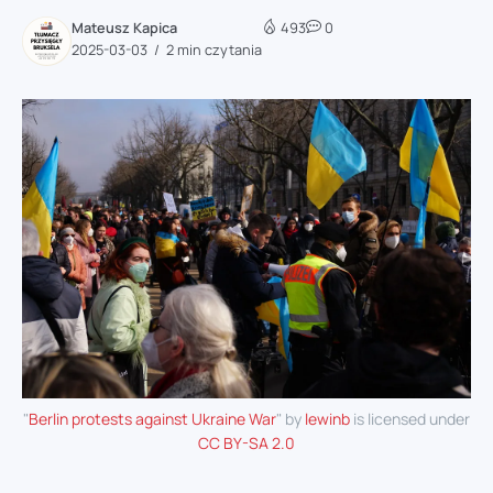
Mateusz Kapica
493
0
2025-03-03
2 min czytania
"
Berlin protests against Ukraine War
" by
lewinb
is licensed under
CC BY-SA 2.0