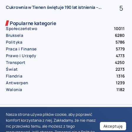
Cukrownia w Tienen świętuje 190 lat istnienia –...
Popularne kategorie
Społeczeństwo
10011
Bruksela
6280
Polityka
5786
Praca i Finanse
5779
Prawo i Urzędy
4773
Transport
4250
Świat
2273
Flandria
1316
Antwerpen
1239
Walonia
1182
© Aktualnosci.be – All Right Reserved 2016-2026
Nasza strona używa plików cookie, aby poprawić
komfort korzystania z niej. Zakładamy, że nie masz
nic przeciwko temu, ale możesz z tego
Akceptuję
Wiadomości Belgia
Wydarzenia Belgia
Informacje Belgia
Nowinki Belgia
Nowości Belgia
Co w Belgii
Aktualności Belgia | Wiadomości z Belgii | Informacje dla mieszkańców Belgii | Życie w Belgii | Praca w Belgii | Prawo i przepisy w Belgii | Wydarzenia lokalne Belgia | Edukacja w Belgii | Porady dla rezydentów Belgii | Codzienne życie w Belgii | Polonia w Belgii | Aktualności społeczno-polityczne | Przewodnik dla imigrantów w Belgii | Gospodarka Belgii | Kultura i tradycje w Belgii