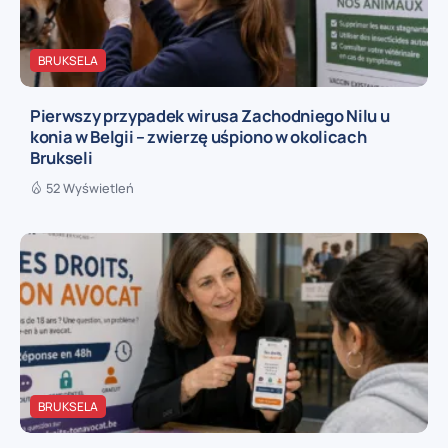
BRUKSELA
Pierwszy przypadek wirusa Zachodniego Nilu u
konia w Belgii – zwierzę uśpiono w okolicach
Brukseli
52 Wyświetleń
BRUKSELA