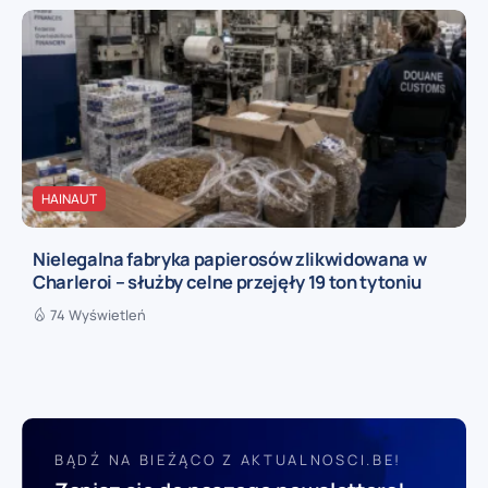
HAINAUT
Nielegalna fabryka papierosów zlikwidowana w
Charleroi – służby celne przejęły 19 ton tytoniu
74 Wyświetleń
BĄDŹ NA BIEŻĄCO Z AKTUALNOSCI.BE!