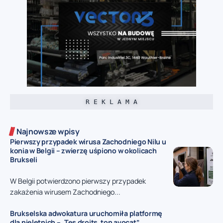
R E K L A M A
Najnowsze wpisy
Pierwszy przypadek wirusa Zachodniego Nilu u
konia w Belgii – zwierzę uśpiono w okolicach
Brukseli
W Belgii potwierdzono pierwszy przypadek
zakażenia wirusem Zachodniego...
Brukselska adwokatura uruchomiła platformę
dla nieletnich – „Tes droits, ton avocat”