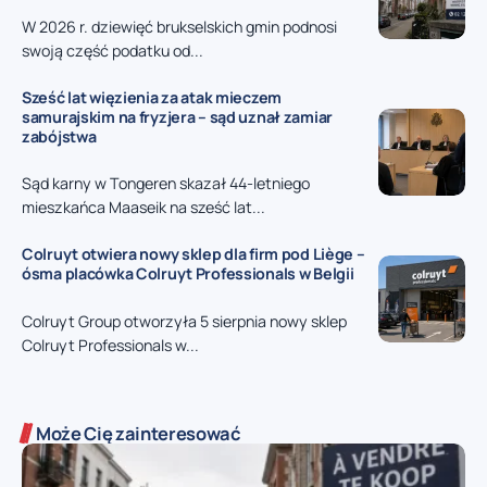
W 2026 r. dziewięć brukselskich gmin podnosi
swoją część podatku od...
Sześć lat więzienia za atak mieczem
samurajskim na fryzjera – sąd uznał zamiar
zabójstwa
Sąd karny w Tongeren skazał 44-letniego
mieszkańca Maaseik na sześć lat...
Colruyt otwiera nowy sklep dla firm pod Liège –
ósma placówka Colruyt Professionals w Belgii
Colruyt Group otworzyła 5 sierpnia nowy sklep
Colruyt Professionals w...
Może Cię zainteresować