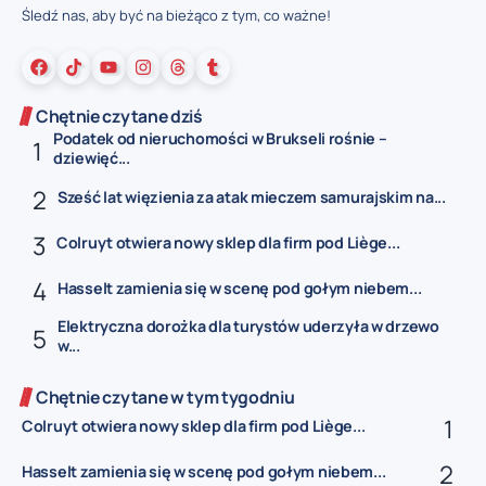
Śledź nas, aby być na bieżąco z tym, co ważne!
Chętnie czytane dziś
Podatek od nieruchomości w Brukseli rośnie –
dziewięć...
Sześć lat więzienia za atak mieczem samurajskim na...
Colruyt otwiera nowy sklep dla firm pod Liège...
Hasselt zamienia się w scenę pod gołym niebem...
Elektryczna dorożka dla turystów uderzyła w drzewo
w...
Chętnie czytane w tym tygodniu
Colruyt otwiera nowy sklep dla firm pod Liège...
Hasselt zamienia się w scenę pod gołym niebem...