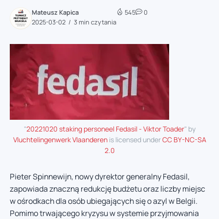
Mateusz Kapica
545
0
2025-03-02
3 min czytania
"
20221020 staking personeel Fedasil - Viktor Toader
" by
Vluchtelingenwerk Vlaanderen
is licensed under
CC BY-NC-SA
2.0
Pieter Spinnewijn, nowy dyrektor generalny Fedasil,
zapowiada znaczną redukcję budżetu oraz liczby miejsc
w ośrodkach dla osób ubiegających się o azyl w Belgii.
Pomimo trwającego kryzysu w systemie przyjmowania