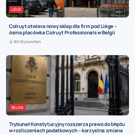
LIÈGE
Colruyt otwiera nowy sklep dla firm pod Liège –
ósma placówka Colruyt Professionals w Belgii
80 Wyświetleń
BELGIA
Trybunał Konstytucyjny rozszerza prawo do błędu
w rozliczeniach podatkowych – korzystna zmiana