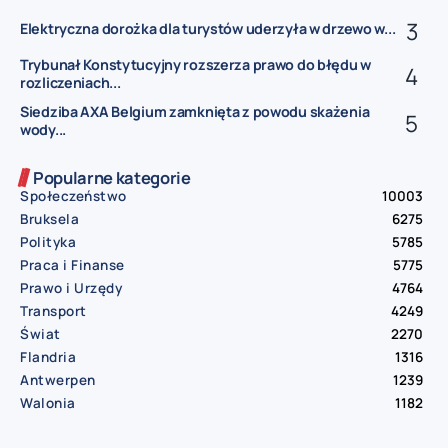
Elektryczna dorożka dla turystów uderzyła w drzewo w...
Trybunał Konstytucyjny rozszerza prawo do błędu w
rozliczeniach...
Siedziba AXA Belgium zamknięta z powodu skażenia
wody...
Popularne kategorie
Społeczeństwo
10003
Bruksela
6275
Polityka
5785
Praca i Finanse
5775
Prawo i Urzędy
4764
Transport
4249
Świat
2270
Flandria
1316
Antwerpen
1239
Walonia
1182