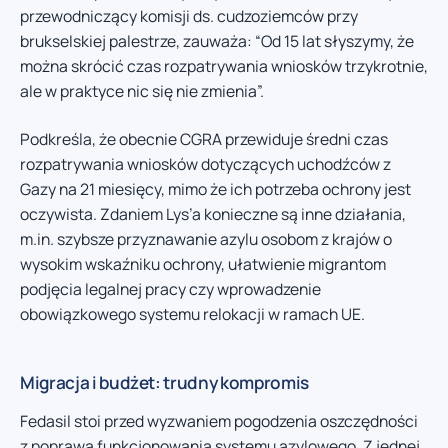
przewodniczący komisji ds. cudzoziemców przy
brukselskiej palestrze, zauważa: “Od 15 lat słyszymy, że
można skrócić czas rozpatrywania wniosków trzykrotnie,
ale w praktyce nic się nie zmienia”.
Podkreśla, że obecnie CGRA przewiduje średni czas
rozpatrywania wniosków dotyczących uchodźców z
Gazy na 21 miesięcy, mimo że ich potrzeba ochrony jest
oczywista. Zdaniem Lys’a konieczne są inne działania,
m.in. szybsze przyznawanie azylu osobom z krajów o
wysokim wskaźniku ochrony, ułatwienie migrantom
podjęcia legalnej pracy czy wprowadzenie
obowiązkowego systemu relokacji w ramach UE.
Migracja i budżet: trudny kompromis
Fedasil stoi przed wyzwaniem pogodzenia oszczędności
z poprawą funkcjonowania systemu azylowego. Z jednej