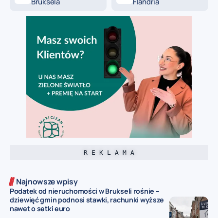
Bruksela
Flandria
R E K L A M A
Najnowsze wpisy
Podatek od nieruchomości w Brukseli rośnie –
dziewięć gmin podnosi stawki, rachunki wyższe
nawet o setki euro