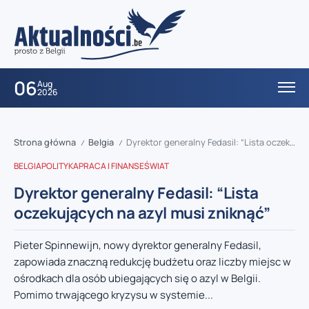
06
Aug
2026
Strona główna
Belgia
Dyrektor generalny Fedasil: “Lista oczekujących na azyl musi zniknąć”
/
/
BELGIA
POLITYKA
PRACA I FINANSE
ŚWIAT
Dyrektor generalny Fedasil: “Lista
oczekujących na azyl musi zniknąć”
Pieter Spinnewijn, nowy dyrektor generalny Fedasil,
zapowiada znaczną redukcję budżetu oraz liczby miejsc w
ośrodkach dla osób ubiegających się o azyl w Belgii.
Pomimo trwającego kryzysu w systemie...