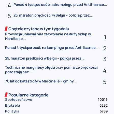
Ponad 4 tysiące osób na kempingu przed Antilliaanse...
25. maraton prędkości w Belgii – policja przez...
Chętnie czytane w tym tygodniu
Prowincja unieważniła zezwolenie na duży sklep w
Harelbeke...
Ponad 4 tysiące osób na kempingu przed Antilliaanse...
25. maraton prędkości w Belgii – policja przez...
Techniczne marginesy błędu przy pomiarze prędkości
pozostają bez...
70 lat od katastrofy w Marcinelle – gminy...
Popularne kategorie
Społeczeństwo
10015
Bruksela
6282
Polityka
5789