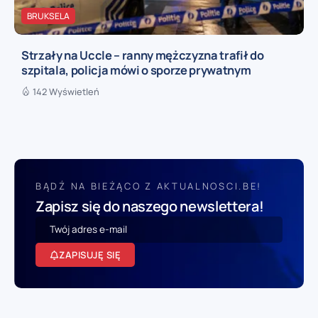
BRUKSELA
Strzały na Uccle – ranny mężczyzna trafił do
szpitala, policja mówi o sporze prywatnym
142 Wyświetleń
BĄDŹ NA BIEŻĄCO Z AKTUALNOSCI.BE!
Zapisz się do naszego newslettera!
ZAPISUJĘ SIĘ