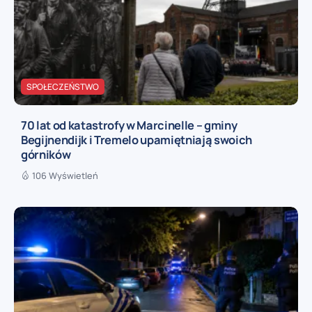
SPOŁECZEŃSTWO
70 lat od katastrofy w Marcinelle – gminy
Begijnendijk i Tremelo upamiętniają swoich
górników
106 Wyświetleń