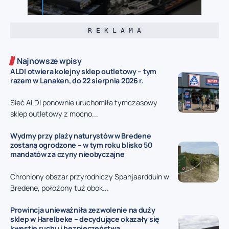
R E K L A M A
Najnowsze wpisy
ALDI otwiera kolejny sklep outletowy – tym
razem w Lanaken, do 22 sierpnia 2026 r.
Sieć ALDI ponownie uruchomiła tymczasowy
sklep outletowy z mocno...
Wydmy przy plaży naturystów w Bredene
zostaną ogrodzone – w tym roku blisko 50
mandatów za czyny nieobyczajne
Chroniony obszar przyrodniczy Spanjaardduin w
Bredene, położony tuż obok...
Prowincja unieważniła zezwolenie na duży
sklep w Harelbeke – decydujące okazały się
kwestie ruchu i bezpieczeństwa