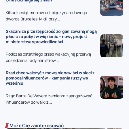
Kilkadziesiąt metrów od międzynarodowego
dworca Bruxelles-Midi, przy...
Skazani za przestępczość zorganizowaną mogą
płacić za pobyt w więzieniu – nowy projekt
ministerstwa sprawiedliwości
Podczas ostatniego przed wakacyjną przerwą
posiedzenia rady ministrów...
Rząd chce walczyć z mową nienawiści w sieci z
pomocą influencerów – kampania ruszy we
wrześniu
Rząd Barta De Wevera zamierza zaangażować
influencerów do walki z...
Może Cię zainteresować