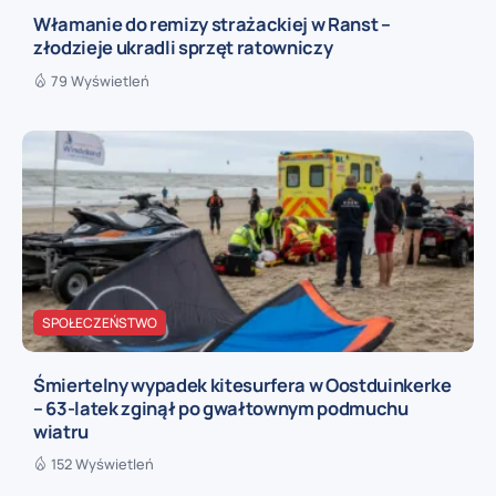
Włamanie do remizy strażackiej w Ranst –
złodzieje ukradli sprzęt ratowniczy
79 Wyświetleń
SPOŁECZEŃSTWO
Śmiertelny wypadek kitesurfera w Oostduinkerke
– 63-latek zginął po gwałtownym podmuchu
wiatru
152 Wyświetleń