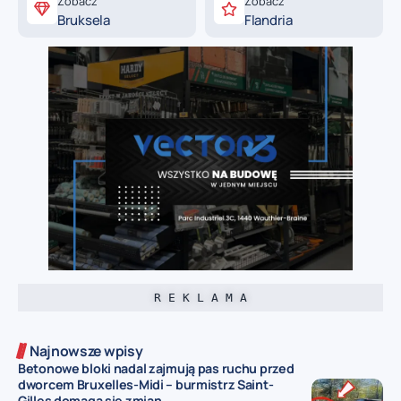
Zobacz
Zobacz
Bruksela
Flandria
R E K L A M A
Najnowsze wpisy
Betonowe bloki nadal zajmują pas ruchu przed
dworcem Bruxelles-Midi – burmistrz Saint-
Gilles domaga się zmian