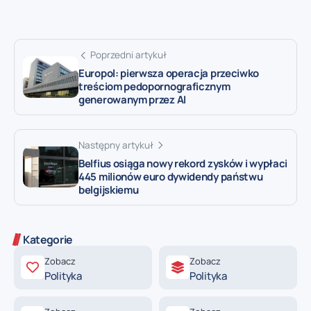
Poprzedni artykuł
Europol: pierwsza operacja przeciwko
treściom pedopornograficznym
generowanym przez AI
Następny artykuł
Belfius osiąga nowy rekord zysków i wypłaci
445 milionów euro dywidendy państwu
belgijskiemu
Kategorie
Zobacz
Zobacz
Polityka
Polityka