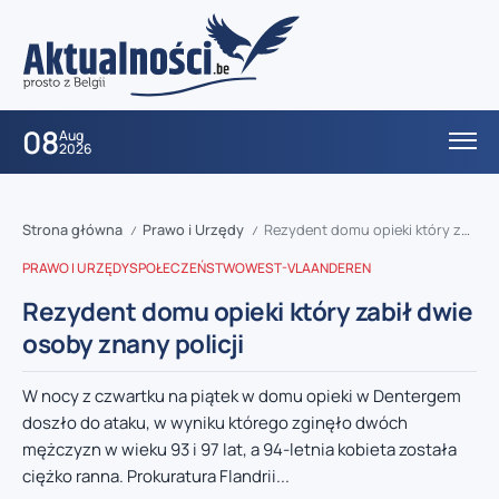
08
Aug
2026
Strona główna
Prawo i Urzędy
Rezydent domu opieki który zabił dwie osoby znany policji
/
/
PRAWO I URZĘDY
SPOŁECZEŃSTWO
WEST-VLAANDEREN
Rezydent domu opieki który zabił dwie
osoby znany policji
W nocy z czwartku na piątek w domu opieki w Dentergem
doszło do ataku, w wyniku którego zginęło dwóch
mężczyzn w wieku 93 i 97 lat, a 94-letnia kobieta została
ciężko ranna. Prokuratura Flandrii...