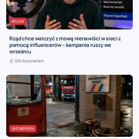
BELGIA
Rząd chce walczyć z mową nienawiści w sieci z
pomocą influencerów – kampania ruszy we
wrześniu
109 Wyświetleń
ANTWERPEN