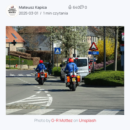
Mateusz Kapica
640
0
2025-03-01
1 min czytania
Photo by
G-R Mottez
on
Unsplash