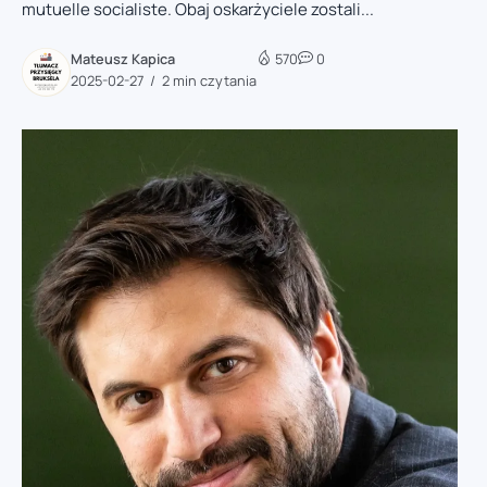
mutuelle socialiste. Obaj oskarżyciele zostali...
Mateusz Kapica
570
0
2025-02-27
2 min czytania