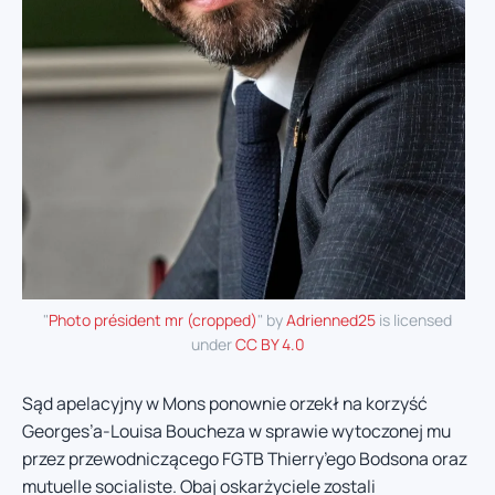
"
Photo président mr (cropped)
" by
Adrienned25
is licensed
under
CC BY 4.0
Sąd apelacyjny w Mons ponownie orzekł na korzyść
Georges’a-Louisa Boucheza w sprawie wytoczonej mu
przez przewodniczącego FGTB Thierry’ego Bodsona oraz
mutuelle socialiste. Obaj oskarżyciele zostali