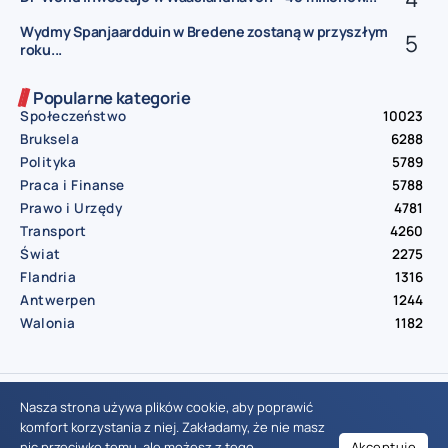
Wydmy Spanjaardduin w Bredene zostaną w przyszłym
roku...
Popularne kategorie
Społeczeństwo
10023
Bruksela
6288
Polityka
5789
Praca i Finanse
5788
Prawo i Urzędy
4781
Transport
4260
Świat
2275
Flandria
1316
Antwerpen
1244
Walonia
1182
© Aktualnosci.be – All Right Reserved 2016-2026
Nasza strona używa plików cookie, aby poprawić
komfort korzystania z niej. Zakładamy, że nie masz
nic przeciwko temu, ale możesz z tego
Akceptuję
Wiadomości Belgia
Wydarzenia Belgia
Informacje Belgia
Nowinki Belgia
Nowości Belgia
Co w Belgii