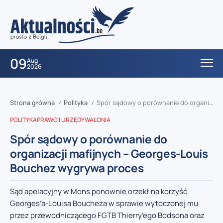
09
Aug
2026
Strona główna
Polityka
Spór sądowy o porównanie do organizacji mafijnych – Georges-Louis Bouchez wygrywa proces
/
/
POLITYKA
PRAWO I URZĘDY
WALONIA
Spór sądowy o porównanie do
organizacji mafijnych – Georges-Louis
Bouchez wygrywa proces
Sąd apelacyjny w Mons ponownie orzekł na korzyść
Georges’a-Louisa Boucheza w sprawie wytoczonej mu
przez przewodniczącego FGTB Thierry’ego Bodsona oraz