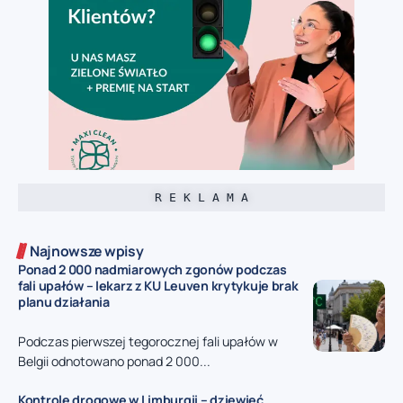
R E K L A M A
Najnowsze wpisy
Ponad 2 000 nadmiarowych zgonów podczas
fali upałów – lekarz z KU Leuven krytykuje brak
planu działania
Podczas pierwszej tegorocznej fali upałów w
Belgii odnotowano ponad 2 000...
Kontrole drogowe w Limburgii – dziewięć