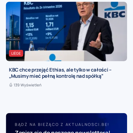
LIÈGE
KBC chce przejąć Ethias, ale tylko w całości –
„Musimy mieć pełną kontrolę nad spółką”
139 Wyświetleń
BĄDŹ NA BIEŻĄCO Z AKTUALNOSCI.BE!
Zapisz się do naszego newslettera!