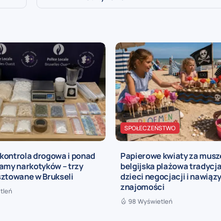
SPOŁECZEŃSTWO
kontrola drogowa i ponad
Papierowe kwiaty za musze
amy narkotyków – trzy
belgijska plażowa tradycj
sztowane w Brukseli
dzieci negocjacji i nawią
znajomości
tleń
98 Wyświetleń