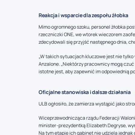
Reakcja i wsparcie dla zespołu żłobka
Mimo ogromnego szoku, personel żłobka pos
rzeczniczki ONE, we wtorek wieczorem zaof
zdecydowali się przyjść następnego dnia, chc
„W takich sytuacjach kluczowe jest nie tylko
Anzalone. „Niektórzy pracownicy mogą czuć s
istotne jest, aby zapewnić im odpowiednią p
Oficjalne stanowiska i dalsze działania
ULB ogłosiło, że zamierza wystąpić jako st
Wiceprzewodnicząca rządu Federacji Walonia-B
minister-prezydentką Elizabeth Degryse, wyr
Na tym etapie ich gabinet nie udziela jedna