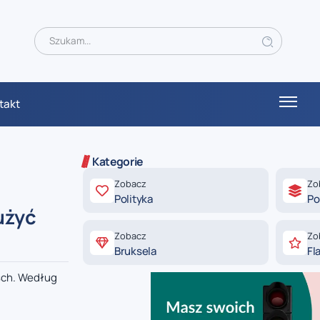
takt
Kategorie
Zobacz
Zo
Polityka
Po
użyć
Zobacz
Zo
Bruksela
Fl
sch. Według