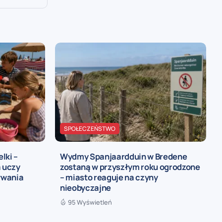
SPOŁECZEŃSTWO
lki –
Wydmy Spanjaardduin w Bredene
a uczy
zostaną w przyszłym roku ogrodzone
zywania
– miasto reaguje na czyny
nieobyczajne
95 Wyświetleń