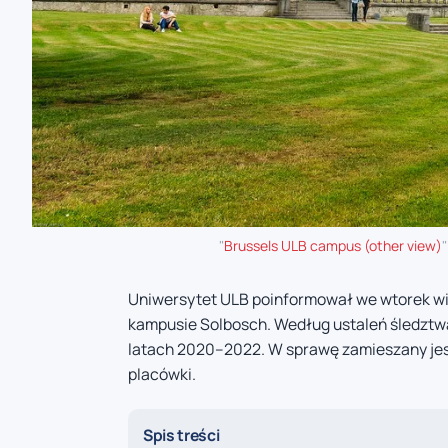
"
Brussels ULB campus (other view)
"
Uniwersytet ULB poinformował we wtorek wie
kampusie Solbosch. Według ustaleń śledztwa
latach 2020–2022. W sprawę zamieszany jest
placówki.
Spis treści