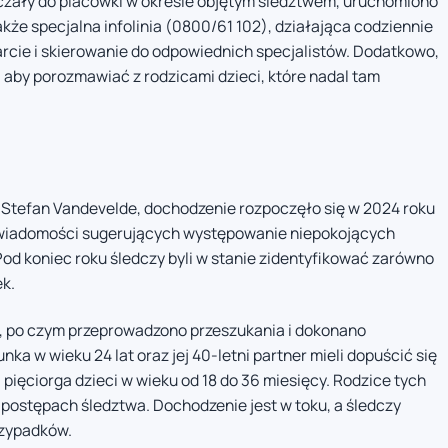
zczały do placówki w okresie objętym śledztwem, uruchomiono
że specjalna infolinia (0800/61 102), działająca codziennie
rcie i skierowanie do odpowiednich specjalistów. Dodatkowo,
 aby porozmawiać z rodzicami dzieci, które nadal tam
i, Stefan Vandevelde, dochodzenie rozpoczęło się w 2024 roku
wiadomości sugerujących występowanie niepokojących
Pod koniec roku śledczy byli w stanie zidentyfikować zarówno
ek.
ku, po czym przeprowadzono przeszukania i dokonano
ka w wieku 24 lat oraz jej 40-letni partner mieli dopuścić się
ięciorga dzieci w wieku od 18 do 36 miesięcy. Rodzice tych
o postępach śledztwa. Dochodzenie jest w toku, a śledczy
rzypadków.