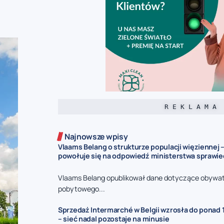
R E K L A M A
Najnowsze wpisy
Vlaams Belang o strukturze populacji więziennej –
powołuje się na odpowiedź ministerstwa sprawie
Vlaams Belang opublikował dane dotyczące obywat
pobytowego...
Sprzedaż Intermarché w Belgii wzrosła do ponad 1
– sieć nadal pozostaje na minusie