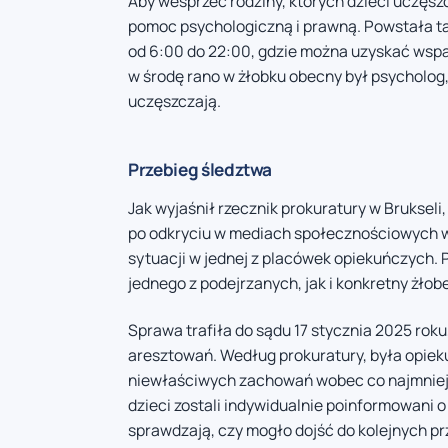
Aby wesprzeć rodziny, których dzieci uczęs
pomoc psychologiczną i prawną. Powstała tak
od 6:00 do 22:00, gdzie można uzyskać wspa
w środę rano w żłobku obecny był psycholog,
uczęszczają.
Przebieg śledztwa
Jak wyjaśnił rzecznik prokuratury w Bruksel
po odkryciu w mediach społecznościowych 
sytuacji w jednej z placówek opiekuńczych. 
jednego z podejrzanych, jak i konkretny żłob
Sprawa trafiła do sądu 17 stycznia 2025 ro
aresztowań. Według prokuratury, była opiekun
niewłaściwych zachowań wobec co najmniej p
dzieci zostali indywidualnie poinformowani 
sprawdzają, czy mogło dojść do kolejnych p