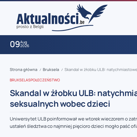
09
Aug
2026
Strona główna
Bruksela
Skandal w żłobku ULB: natychmiastowe
/
/
BRUKSELA
SPOŁECZEŃSTWO
Skandal w żłobku ULB: natychmi
seksualnych wobec dzieci
zaobserwuj nas
Uniwersytet ULB poinformował we wtorek wieczorem o zatr
ustaleń śledztwa co najmniej pięcioro dzieci mogło paść ofi
zaobserwuj nas