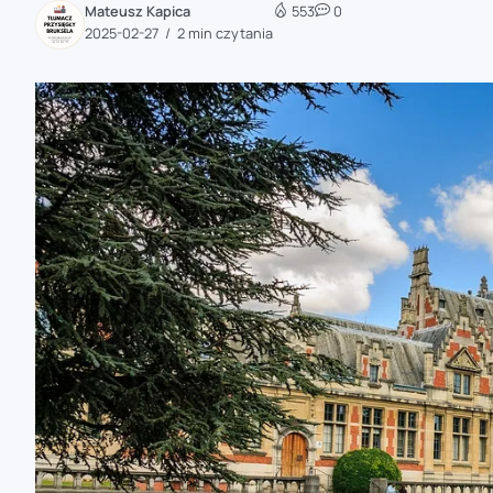
Mateusz Kapica
553
0
zaobserwuj nas
2025-02-27
2 min czytania
zaobserwuj nas
zaobserwuj nas
zaobserwuj nas