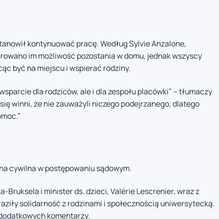
tanowił kontynuować pracę. Według Sylvie Anzalone,
erowano im możliwość pozostania w domu, jednak wszyscy
ąc być na miejscu i wspierać rodziny.
 wsparcie dla rodziców, ale i dla zespołu placówki” – tłumaczy
ię winni, że nie zauważyli niczego podejrzanego, dlatego
omoc.”
rona cywilna w postępowaniu sądowym.
ruksela i minister ds. dzieci, Valérie Lescrenier, wraz z
aziły solidarność z rodzinami i społecznością uniwersytecką.
k dodatkowych komentarzy.